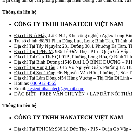
Bạn đang tìm kệ văn phòng phẩm tại Kiên Giang vừa chắc chắn, vừa
Thông tin liên hệ
CÔNG TY TNHH HANATECH VIỆT NAM
Địa chỉ Nhà Máy
:Lô CN-1, Khu công nghiệp Agtex Long Bìn
Trụ sở chính
:68/81 Phan Đăng Lưu, Long Bình Tân, Thành p
Địa chỉ Tại Tây Nguyên
: 231 Đường 30.4, Phường Ea Tam, 
Địa chỉ Tại TPHCM
: 936 Lê Đức Thọ - P15 - Quận Gò Vấp -
Địa chỉ Tại Cần Thơ
: QL91B, Phường Long Hòa, Q.Bình Thủ
Địa chỉ Tại Bình Dương
:1546 ĐẠI LỘ BÌNH DƯƠNG – P.
Địa chỉ Tại Vũng Tàu
:1615 Võ Nguyên Giáp, Phường 12, Th
Địa chỉ Tại Sóc Trăng
:36 Nguyễn Văn Hữu, Phường 1, Sóc T
Địa chỉ Tại Lâm Đồng
:454 Hùng Vương – Thị Trấn Di Linh
Hotline:
036 912 4565
Email:
kesieuthihanatech@gmail.com
ĐẶC BIỆT : FREE VẬN CHUYỂN + LẮP ĐẶT NỘI TH
Thông tin liên hệ
CÔNG TY TNHH HANATECH VIỆT NAM
Địa chỉ Tại TPHCM
: 936 Lê Đức Thọ - P15 - Quận Gò Vấp -