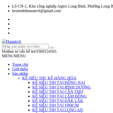
Lô CN-1, Khu công nghiệp Agtex Long Bình, Phường Long B
kesieuthihanatech@gmail.com
Hotline tư vấn hỗ trợ
0369124565
MENU
MENU
Trang chủ
Giới thiệu
Sản phẩm
KỆ SIÊU THỊ, KỆ HÀNG HÓA
KỆ SIÊU THỊ TẠI ĐỒNG NAI
KỆ SIÊU THỊ TẠI BÌNH DƯƠNG
KỆ SIÊU THỊ TẠI CẦN THƠ
KỆ SIÊU THỊ TẠI LÂM ĐỒNG
KỆ SIÊU THỊ TẠI ĐẮK LẮK
KỆ SIÊU THỊ TẠI TPHCM
KỆ SIÊU THỊ TẠI LONG AN