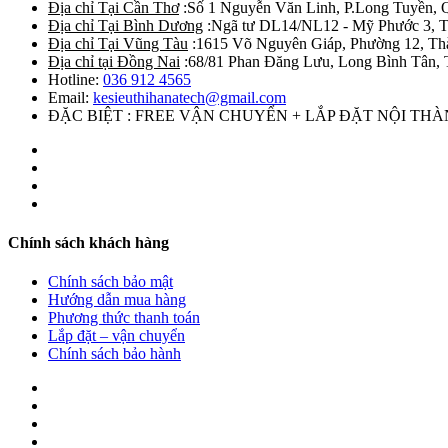
Địa chỉ Tại Cần Thơ
:Số 1 Nguyễn Văn Linh, P.Long Tuyền, 
Địa chỉ Tại Bình Dương
:Ngã tư DL14/NL12 - Mỹ Phước 3, T
Địa chỉ Tại Vũng Tàu
:1615 Võ Nguyên Giáp, Phường 12, Th
Địa chỉ tại Đồng Nai
:68/81 Phan Đăng Lưu, Long Bình Tân, 
Hotline:
036 912 4565
Email:
kesieuthihanatech@gmail.com
ĐẶC BIỆT : FREE VẬN CHUYỂN + LẮP ĐẶT NỘI TH
Chính sách khách hàng
Chính sách bảo mật
Hướng dẫn mua hàng
Phương thức thanh toán
Lắp đặt – vận chuyển
Chính sách bảo hành