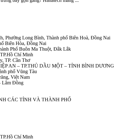
 trưng bày gọn gàng? Hanatech mang ...
h, Phường Long Bình, Thành phố Biên Hoà, Đồng Nai
hố Biên Hòa, Đồng Nai
Thành Phố Buôn Ma Thuột, Đắk Lắk
 TP.Hồ Chí Minh
y, TP. Cần Thơ
HIỆP AN – TP.THỦ DẦU MỘT – TỈNH BÌNH DƯƠNG
ành phố Vũng Tàu
răng, Việt Nam
 – Lâm Đồng
ÀNH CÁC TỈNH VÀ THÀNH PHỐ
 TP.Hồ Chí Minh