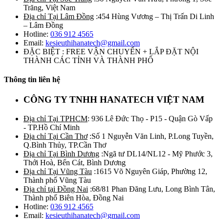
Trăng, Việt Nam
Địa chỉ Tại Lâm Đồng
:454 Hùng Vương – Thị Trấn Di Linh
– Lâm Đồng
Hotline:
036 912 4565
Email:
kesieuthihanatech@gmail.com
ĐẶC BIỆT : FREE VẬN CHUYỂN + LẮP ĐẶT NỘI
THÀNH CÁC TỈNH VÀ THÀNH PHỐ
Thông tin liên hệ
CÔNG TY TNHH HANATECH VIỆT NAM
Địa chỉ Tại TPHCM
: 936 Lê Đức Thọ - P15 - Quận Gò Vấp
- TP.Hồ Chí Minh
Địa chỉ Tại Cần Thơ
:Số 1 Nguyễn Văn Linh, P.Long Tuyền,
Q.Bình Thủy, TP.Cần Thơ
Địa chỉ Tại Bình Dương
:Ngã tư DL14/NL12 - Mỹ Phước 3,
Thới Hoà, Bến Cát, Bình Dương
Địa chỉ Tại Vũng Tàu
:1615 Võ Nguyên Giáp, Phường 12,
Thành phố Vũng Tàu
Địa chỉ tại Đồng Nai
:68/81 Phan Đăng Lưu, Long Bình Tân,
Thành phố Biên Hòa, Đồng Nai
Hotline:
036 912 4565
Email:
kesieuthihanatech@gmail.com