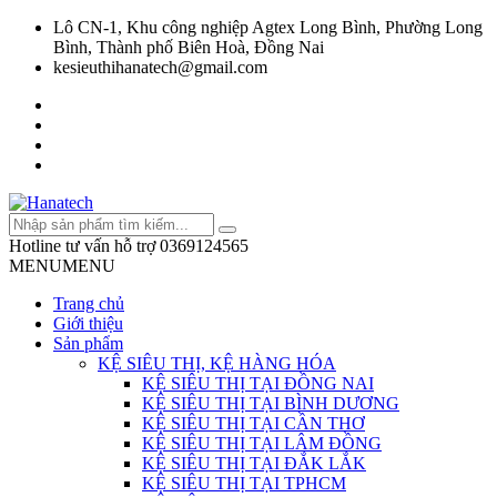
Lô CN-1, Khu công nghiệp Agtex Long Bình, Phường Long
Bình, Thành phố Biên Hoà, Đồng Nai
kesieuthihanatech@gmail.com
Hotline tư vấn hỗ trợ
0369124565
MENU
MENU
Trang chủ
Giới thiệu
Sản phẩm
KỆ SIÊU THỊ, KỆ HÀNG HÓA
KỆ SIÊU THỊ TẠI ĐỒNG NAI
KỆ SIÊU THỊ TẠI BÌNH DƯƠNG
KỆ SIÊU THỊ TẠI CẦN THƠ
KỆ SIÊU THỊ TẠI LÂM ĐỒNG
KỆ SIÊU THỊ TẠI ĐẮK LẮK
KỆ SIÊU THỊ TẠI TPHCM