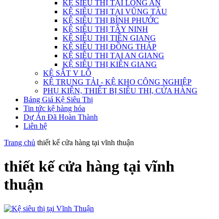
KỆ SIÊU THỊ TẠI LONG AN
KỆ SIÊU THỊ TẠI VŨNG TÀU
KỆ SIÊU THỊ BÌNH PHƯỚC
KỆ SIÊU THỊ TÂY NINH
KỆ SIÊU THỊ TIỀN GIANG
KỆ SIÊU THỊ ĐỒNG THÁP
KỆ SIÊU THỊ TẠI AN GIANG
KỆ SIÊU THỊ KIÊN GIANG
KỆ SẮT V LỖ
KỆ TRUNG TẢI - KỆ KHO CÔNG NGHIỆP
PHỤ KIỆN, THIẾT BỊ SIÊU THỊ, CỬA HÀNG
Bảng Giá Kệ Siêu Thị
Tin tức kệ hàng hóa
Dự Án Đã Hoàn Thành
Liên hệ
Trang chủ
thiết kế cửa hàng tại vĩnh thuận
thiết kế cửa hàng tại vĩnh
thuận