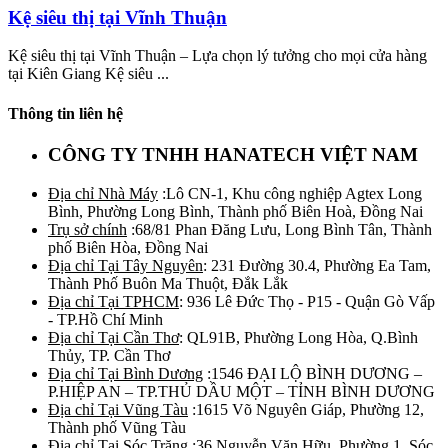
Kệ siêu thị tại Vĩnh Thuận
Kệ siêu thị tại Vĩnh Thuận – Lựa chọn lý tưởng cho mọi cửa hàng
tại Kiên Giang Kệ siêu ...
Thông tin liên hệ
CÔNG TY TNHH HANATECH VIỆT NAM
Địa chỉ Nhà Máy
:Lô CN-1, Khu công nghiệp Agtex Long
Bình, Phường Long Bình, Thành phố Biên Hoà, Đồng Nai
Trụ sở chính
:68/81 Phan Đăng Lưu, Long Bình Tân, Thành
phố Biên Hòa, Đồng Nai
Địa chỉ Tại Tây Nguyên
: 231 Đường 30.4, Phường Ea Tam,
Thành Phố Buôn Ma Thuột, Đắk Lắk
Địa chỉ Tại TPHCM
: 936 Lê Đức Thọ - P15 - Quận Gò Vấp
- TP.Hồ Chí Minh
Địa chỉ Tại Cần Thơ
: QL91B, Phường Long Hòa, Q.Bình
Thủy, TP. Cần Thơ
Địa chỉ Tại Bình Dương
:1546 ĐẠI LỘ BÌNH DƯƠNG –
P.HIỆP AN – TP.THỦ DẦU MỘT – TỈNH BÌNH DƯƠNG
Địa chỉ Tại Vũng Tàu
:1615 Võ Nguyên Giáp, Phường 12,
Thành phố Vũng Tàu
Địa chỉ Tại Sóc Trăng
:36 Nguyễn Văn Hữu, Phường 1, Sóc