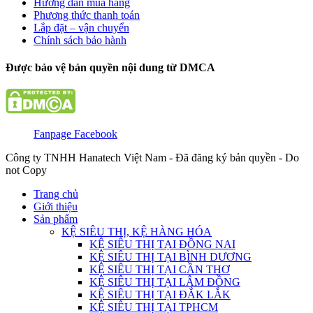
Hướng dẫn mua hàng
Phương thức thanh toán
Lắp đặt – vận chuyển
Chính sách bảo hành
Được bảo vệ bản quyền nội dung từ DMCA
Fanpage Facebook
Công ty TNHH Hanatech Việt Nam - Đã đăng ký bản quyền - Do
not Copy
Trang chủ
Giới thiệu
Sản phẩm
KỆ SIÊU THỊ, KỆ HÀNG HÓA
KỆ SIÊU THỊ TẠI ĐỒNG NAI
KỆ SIÊU THỊ TẠI BÌNH DƯƠNG
KỆ SIÊU THỊ TẠI CẦN THƠ
KỆ SIÊU THỊ TẠI LÂM ĐỒNG
KỆ SIÊU THỊ TẠI ĐẮK LẮK
KỆ SIÊU THỊ TẠI TPHCM