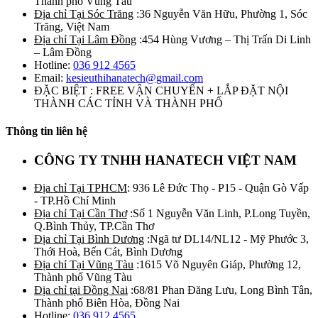
Thành phố Vũng Tàu
Địa chỉ Tại Sóc Trăng
:36 Nguyễn Văn Hữu, Phường 1, Sóc
Trăng, Việt Nam
Địa chỉ Tại Lâm Đồng
:454 Hùng Vương – Thị Trấn Di Linh
– Lâm Đồng
Hotline:
036 912 4565
Email:
kesieuthihanatech@gmail.com
ĐẶC BIỆT : FREE VẬN CHUYỂN + LẮP ĐẶT NỘI
THÀNH CÁC TỈNH VÀ THÀNH PHỐ
Thông tin liên hệ
CÔNG TY TNHH HANATECH VIỆT NAM
Địa chỉ Tại TPHCM
: 936 Lê Đức Thọ - P15 - Quận Gò Vấp
- TP.Hồ Chí Minh
Địa chỉ Tại Cần Thơ
:Số 1 Nguyễn Văn Linh, P.Long Tuyền,
Q.Bình Thủy, TP.Cần Thơ
Địa chỉ Tại Bình Dương
:Ngã tư DL14/NL12 - Mỹ Phước 3,
Thới Hoà, Bến Cát, Bình Dương
Địa chỉ Tại Vũng Tàu
:1615 Võ Nguyên Giáp, Phường 12,
Thành phố Vũng Tàu
Địa chỉ tại Đồng Nai
:68/81 Phan Đăng Lưu, Long Bình Tân,
Thành phố Biên Hòa, Đồng Nai
Hotline:
036 912 4565