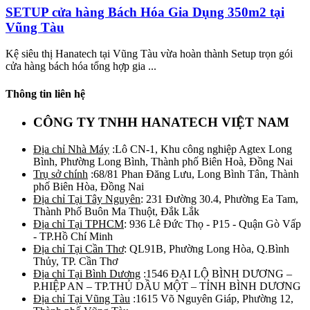
SETUP cửa hàng Bách Hóa Gia Dụng 350m2 tại
Vũng Tàu
Kệ siêu thị Hanatech tại Vũng Tàu vừa hoàn thành Setup trọn gói
cửa hàng bách hóa tổng hợp gia ...
Thông tin liên hệ
CÔNG TY TNHH HANATECH VIỆT NAM
Địa chỉ Nhà Máy
:Lô CN-1, Khu công nghiệp Agtex Long
Bình, Phường Long Bình, Thành phố Biên Hoà, Đồng Nai
Trụ sở chính
:68/81 Phan Đăng Lưu, Long Bình Tân, Thành
phố Biên Hòa, Đồng Nai
Địa chỉ Tại Tây Nguyên
: 231 Đường 30.4, Phường Ea Tam,
Thành Phố Buôn Ma Thuột, Đắk Lắk
Địa chỉ Tại TPHCM
: 936 Lê Đức Thọ - P15 - Quận Gò Vấp
- TP.Hồ Chí Minh
Địa chỉ Tại Cần Thơ
: QL91B, Phường Long Hòa, Q.Bình
Thủy, TP. Cần Thơ
Địa chỉ Tại Bình Dương
:1546 ĐẠI LỘ BÌNH DƯƠNG –
P.HIỆP AN – TP.THỦ DẦU MỘT – TỈNH BÌNH DƯƠNG
Địa chỉ Tại Vũng Tàu
:1615 Võ Nguyên Giáp, Phường 12,