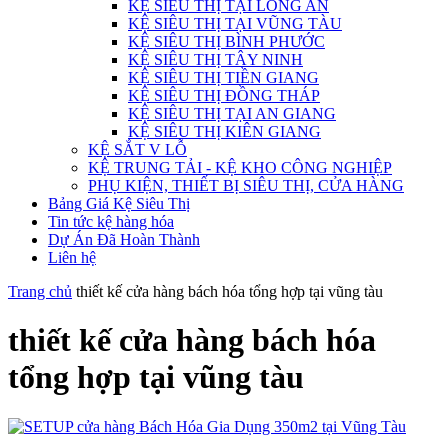
KỆ SIÊU THỊ TẠI LONG AN
KỆ SIÊU THỊ TẠI VŨNG TÀU
KỆ SIÊU THỊ BÌNH PHƯỚC
KỆ SIÊU THỊ TÂY NINH
KỆ SIÊU THỊ TIỀN GIANG
KỆ SIÊU THỊ ĐỒNG THÁP
KỆ SIÊU THỊ TẠI AN GIANG
KỆ SIÊU THỊ KIÊN GIANG
KỆ SẮT V LỖ
KỆ TRUNG TẢI - KỆ KHO CÔNG NGHIỆP
PHỤ KIỆN, THIẾT BỊ SIÊU THỊ, CỬA HÀNG
Bảng Giá Kệ Siêu Thị
Tin tức kệ hàng hóa
Dự Án Đã Hoàn Thành
Liên hệ
Trang chủ
thiết kế cửa hàng bách hóa tổng hợp tại vũng tàu
thiết kế cửa hàng bách hóa
tổng hợp tại vũng tàu