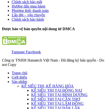
Chính sách bảo mật
Hướng dẫn mua hàng
Phương thức thanh toán
Lắp đặt – vận chuyển
Chính sách bảo hành
Được bảo vệ bản quyền nội dung từ DMCA
Fanpage Facebook
Công ty TNHH Hanatech Việt Nam - Đã đăng ký bản quyền - Do
not Copy
Trang chủ
Giới thiệu
Sản phẩm
KỆ SIÊU THỊ, KỆ HÀNG HÓA
KỆ SIÊU THỊ TẠI ĐỒNG NAI
KỆ SIÊU THỊ TẠI BÌNH DƯƠNG
KỆ SIÊU THỊ TẠI CẦN THƠ
KỆ SIÊU THỊ TẠI LÂM ĐỒNG
KỆ SIÊU THỊ TẠI ĐẮK LẮK