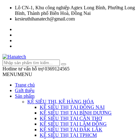
Lô CN-1, Khu công nghiệp Agtex Long Bình, Phường Long
Bình, Thành phố Biên Hoà, Đồng Nai
kesieuthihanatech@gmail.com
Hotline tư vấn hỗ trợ
0369124565
MENU
MENU
Trang chủ
Giới thiệu
Sản phẩm
KỆ SIÊU THỊ, KỆ HÀNG HÓA
KỆ SIÊU THỊ TẠI ĐỒNG NAI
KỆ SIÊU THỊ TẠI BÌNH DƯƠNG
KỆ SIÊU THỊ TẠI CẦN THƠ
KỆ SIÊU THỊ TẠI LÂM ĐỒNG
KỆ SIÊU THỊ TẠI ĐẮK LẮK
KỆ SIÊU THỊ TẠI TPHCM