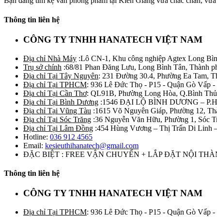
Bạn đang tìm kệ văn phòng phẩm tại Kiên Giang vừa chắc chắn, vừa
Thông tin liên hệ
CÔNG TY TNHH HANATECH VIỆT NAM
Địa chỉ Nhà Máy
:Lô CN-1, Khu công nghiệp Agtex Long Bìn
Trụ sở chính
:68/81 Phan Đăng Lưu, Long Bình Tân, Thành p
Địa chỉ Tại Tây Nguyên
: 231 Đường 30.4, Phường Ea Tam, 
Địa chỉ Tại TPHCM
: 936 Lê Đức Thọ - P15 - Quận Gò Vấp -
Địa chỉ Tại Cần Thơ
: QL91B, Phường Long Hòa, Q.Bình Thủ
Địa chỉ Tại Bình Dương
:1546 ĐẠI LỘ BÌNH DƯƠNG – P.
Địa chỉ Tại Vũng Tàu
:1615 Võ Nguyên Giáp, Phường 12, Th
Địa chỉ Tại Sóc Trăng
:36 Nguyễn Văn Hữu, Phường 1, Sóc T
Địa chỉ Tại Lâm Đồng
:454 Hùng Vương – Thị Trấn Di Linh
Hotline:
036 912 4565
Email:
kesieuthihanatech@gmail.com
ĐẶC BIỆT : FREE VẬN CHUYỂN + LẮP ĐẶT NỘI TH
Thông tin liên hệ
CÔNG TY TNHH HANATECH VIỆT NAM
Địa chỉ Tại TPHCM
: 936 Lê Đức Thọ - P15 - Quận Gò Vấp -