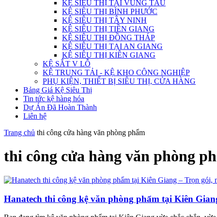
KỆ SIÊU THỊ TẠI VŨNG TÀU
KỆ SIÊU THỊ BÌNH PHƯỚC
KỆ SIÊU THỊ TÂY NINH
KỆ SIÊU THỊ TIỀN GIANG
KỆ SIÊU THỊ ĐỒNG THÁP
KỆ SIÊU THỊ TẠI AN GIANG
KỆ SIÊU THỊ KIÊN GIANG
KỆ SẮT V LỖ
KỆ TRUNG TẢI - KỆ KHO CÔNG NGHIỆP
PHỤ KIỆN, THIẾT BỊ SIÊU THỊ, CỬA HÀNG
Bảng Giá Kệ Siêu Thị
Tin tức kệ hàng hóa
Dự Án Đã Hoàn Thành
Liên hệ
Trang chủ
thi công cửa hàng văn phòng phẩm
thi công cửa hàng văn phòng p
Hanatech thi công kệ văn phòng phẩm tại Kiên Gian