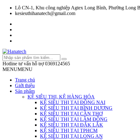
Lô CN-1, Khu công nghiệp Agtex Long Bình, Phường Long B
kesieuthihanatech@gmail.com
Hotline tư vấn hỗ trợ
0369124565
MENU
MENU
Trang chủ
Giới thiệu
Sản phẩm
KỆ SIÊU THỊ, KỆ HÀNG HÓA
KỆ SIÊU THỊ TẠI ĐỒNG NAI
KỆ SIÊU THỊ TẠI BÌNH DƯƠNG
KỆ SIÊU THỊ TẠI CẦN THƠ
KỆ SIÊU THỊ TẠI LÂM ĐỒNG
KỆ SIÊU THỊ TẠI ĐẮK LẮK
KỆ SIÊU THỊ TẠI TPHCM
KỆ SIÊU THỊ TẠI LONG AN