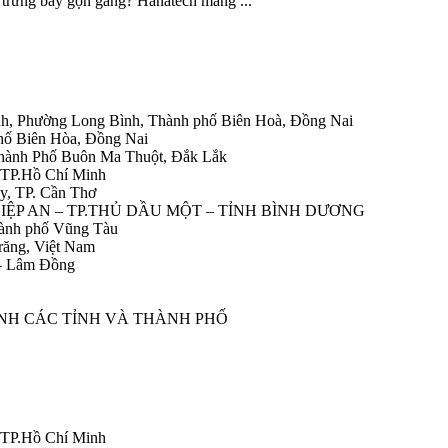
 trưng bày gọn gàng? Hanatech mang ...
h, Phường Long Bình, Thành phố Biên Hoà, Đồng Nai
hố Biên Hòa, Đồng Nai
Thành Phố Buôn Ma Thuột, Đắk Lắk
 TP.Hồ Chí Minh
y, TP. Cần Thơ
HIỆP AN – TP.THỦ DẦU MỘT – TỈNH BÌNH DƯƠNG
ành phố Vũng Tàu
răng, Việt Nam
 – Lâm Đồng
ÀNH CÁC TỈNH VÀ THÀNH PHỐ
 TP.Hồ Chí Minh