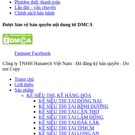
Phương thức thanh toán
Lắp đặt – vận chuyển
Chính sách bảo hành
Được bảo vệ bản quyền nội dung từ DMCA
Fanpage Facebook
Công ty TNHH Hanatech Việt Nam - Đã đăng ký bản quyền - Do
not Copy
Trang chủ
Giới thiệu
Sản phẩm
KỆ SIÊU THỊ, KỆ HÀNG HÓA
KỆ SIÊU THỊ TẠI ĐỒNG NAI
KỆ SIÊU THỊ TẠI BÌNH DƯƠNG
KỆ SIÊU THỊ TẠI CẦN THƠ
KỆ SIÊU THỊ TẠI LÂM ĐỒNG
KỆ SIÊU THỊ TẠI ĐẮK LẮK
KỆ SIÊU THỊ TẠI TPHCM
KỆ SIÊU THỊ TẠI LONG AN