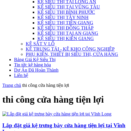
KỆ SIÊU THỊ TẠI LONG AN
KỆ SIÊU THỊ TẠI VŨNG TÀU
KỆ SIÊU THỊ BÌNH PHƯỚC
KỆ SIÊU THỊ TÂY NINH
KỆ SIÊU THỊ TIỀN GIANG
KỆ SIÊU THỊ ĐỒNG THÁP
KỆ SIÊU THỊ TẠI AN GIANG
KỆ SIÊU THỊ KIÊN GIANG
KỆ SẮT V LỖ
KỆ TRUNG TẢI - KỆ KHO CÔNG NGHIỆP
PHỤ KIỆN, THIẾT BỊ SIÊU THỊ, CỬA HÀNG
Bảng Giá Kệ Siêu Thị
Tin tức kệ hàng hóa
Dự Án Đã Hoàn Thành
Liên hệ
Trang chủ
thi công cửa hàng tiện lợi
thi công cửa hàng tiện lợi
Lắp đặt giá kệ trưng bày cửa hàng tiện lợi tại Vĩnh