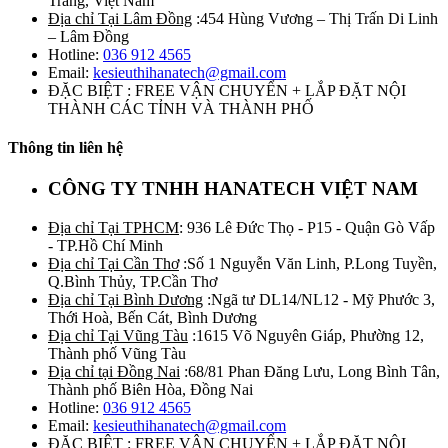
Trăng, Việt Nam
Địa chỉ Tại Lâm Đồng
:454 Hùng Vương – Thị Trấn Di Linh
– Lâm Đồng
Hotline:
036 912 4565
Email:
kesieuthihanatech@gmail.com
ĐẶC BIỆT : FREE VẬN CHUYỂN + LẮP ĐẶT NỘI
THÀNH CÁC TỈNH VÀ THÀNH PHỐ
Thông tin liên hệ
CÔNG TY TNHH HANATECH VIỆT NAM
Địa chỉ Tại TPHCM
: 936 Lê Đức Thọ - P15 - Quận Gò Vấp
- TP.Hồ Chí Minh
Địa chỉ Tại Cần Thơ
:Số 1 Nguyễn Văn Linh, P.Long Tuyền,
Q.Bình Thủy, TP.Cần Thơ
Địa chỉ Tại Bình Dương
:Ngã tư DL14/NL12 - Mỹ Phước 3,
Thới Hoà, Bến Cát, Bình Dương
Địa chỉ Tại Vũng Tàu
:1615 Võ Nguyên Giáp, Phường 12,
Thành phố Vũng Tàu
Địa chỉ tại Đồng Nai
:68/81 Phan Đăng Lưu, Long Bình Tân,
Thành phố Biên Hòa, Đồng Nai
Hotline:
036 912 4565
Email:
kesieuthihanatech@gmail.com
ĐẶC BIỆT : FREE VẬN CHUYỂN + LẮP ĐẶT NỘI