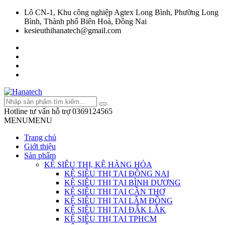
Lô CN-1, Khu công nghiệp Agtex Long Bình, Phường Long
Bình, Thành phố Biên Hoà, Đồng Nai
kesieuthihanatech@gmail.com
Hotline tư vấn hỗ trợ
0369124565
MENU
MENU
Trang chủ
Giới thiệu
Sản phẩm
KỆ SIÊU THỊ, KỆ HÀNG HÓA
KỆ SIÊU THỊ TẠI ĐỒNG NAI
KỆ SIÊU THỊ TẠI BÌNH DƯƠNG
KỆ SIÊU THỊ TẠI CẦN THƠ
KỆ SIÊU THỊ TẠI LÂM ĐỒNG
KỆ SIÊU THỊ TẠI ĐẮK LẮK
KỆ SIÊU THỊ TẠI TPHCM