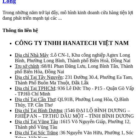
Long
Trong những năm trở lại đây, mô hình kinh doanh cửa hàng tiện lợi
đang phát triển mạnh tại các ...
Thông tin liên hệ
CÔNG TY TNHH HANATECH VIỆT NAM
Địa chỉ Nhà Máy
:Lô CN-1, Khu công nghiệp Agtex Long
Bình, Phường Long Bình, Thành phố Biên Hoà, Đồng Nai
Trụ sở chính
:68/81 Phan Đăng Lưu, Long Bình Tân, Thành
phố Biên Hòa, Đồng Nai
Địa chỉ Tại Tây Nguyên
: 231 Đường 30.4, Phường Ea Tam,
Thành Phố Buôn Ma Thuột, Đắk Lắk
Địa chỉ Tại TPHCM
: 936 Lê Đức Thọ - P15 - Quận Gò Vấp
- TP.Hồ Chí Minh
Địa chỉ Tại Cần Thơ
: QL91B, Phường Long Hòa, Q.Bình
Thủy, TP. Cần Thơ
Địa chỉ Tại Bình Dương
:1546 ĐẠI LỘ BÌNH DƯƠNG –
P.HIỆP AN – TP.THỦ DẦU MỘT – TỈNH BÌNH DƯƠNG
Địa chỉ Tại Vũng Tàu
:1615 Võ Nguyên Giáp, Phường 12,
Thành phố Vũng Tàu
Địa chỉ Tại Sóc Trăng
:36 Nguyễn Văn Hữu, Phường 1, Sóc