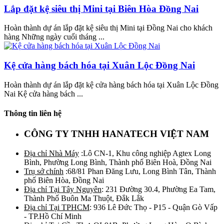
Lắp đặt kệ siêu thị Mini tại Biên Hòa Đồng Nai
Hoàn thành dự án lắp đặt kệ siêu thị Mini tại Đồng Nai cho khách
hàng Những ngày cuối tháng ...
Kệ cửa hàng bách hóa tại Xuân Lộc Đồng Nai
Hoàn thành dự án lắp đặt kệ cửa hàng bách hóa tại Xuân Lộc Đồng
Nai Kệ cửa hàng bách ...
Thông tin liên hệ
CÔNG TY TNHH HANATECH VIỆT NAM
Địa chỉ Nhà Máy
:Lô CN-1, Khu công nghiệp Agtex Long
Bình, Phường Long Bình, Thành phố Biên Hoà, Đồng Nai
Trụ sở chính
:68/81 Phan Đăng Lưu, Long Bình Tân, Thành
phố Biên Hòa, Đồng Nai
Địa chỉ Tại Tây Nguyên
: 231 Đường 30.4, Phường Ea Tam,
Thành Phố Buôn Ma Thuột, Đắk Lắk
Địa chỉ Tại TPHCM
: 936 Lê Đức Thọ - P15 - Quận Gò Vấp
- TP.Hồ Chí Minh