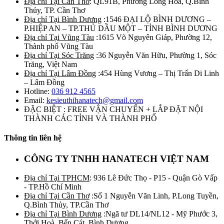
Địa chỉ Tại Cần Thơ
: QL91B, Phường Long Hòa, Q.Bình
Thủy, TP. Cần Thơ
Địa chỉ Tại Bình Dương
:1546 ĐẠI LỘ BÌNH DƯƠNG –
P.HIỆP AN – TP.THỦ DẦU MỘT – TỈNH BÌNH DƯƠNG
Địa chỉ Tại Vũng Tàu
:1615 Võ Nguyên Giáp, Phường 12,
Thành phố Vũng Tàu
Địa chỉ Tại Sóc Trăng
:36 Nguyễn Văn Hữu, Phường 1, Sóc
Trăng, Việt Nam
Địa chỉ Tại Lâm Đồng
:454 Hùng Vương – Thị Trấn Di Linh
– Lâm Đồng
Hotline:
036 912 4565
Email:
kesieuthihanatech@gmail.com
ĐẶC BIỆT : FREE VẬN CHUYỂN + LẮP ĐẶT NỘI
THÀNH CÁC TỈNH VÀ THÀNH PHỐ
Thông tin liên hệ
CÔNG TY TNHH HANATECH VIỆT NAM
Địa chỉ Tại TPHCM
: 936 Lê Đức Thọ - P15 - Quận Gò Vấp
- TP.Hồ Chí Minh
Địa chỉ Tại Cần Thơ
:Số 1 Nguyễn Văn Linh, P.Long Tuyền,
Q.Bình Thủy, TP.Cần Thơ
Địa chỉ Tại Bình Dương
:Ngã tư DL14/NL12 - Mỹ Phước 3,
Thới Hoà, Bến Cát, Bình Dương