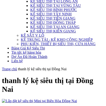
KỆ SIÊU THỊ TẠI LONG AN
KỆ SIÊU THỊ TẠI VŨNG TÀU
KỆ SIÊU THỊ BÌNH PHƯỚC
KỆ SIÊU THỊ TÂY NINH
KỆ SIÊU THỊ TIỀN GIANG
KỆ SIÊU THỊ ĐỒNG THÁP
KỆ SIÊU THỊ TẠI AN GIANG
KỆ SIÊU THỊ KIÊN GIANG
KỆ SẮT V LỖ
KỆ TRUNG TẢI - KỆ KHO CÔNG NGHIỆP
PHỤ KIỆN, THIẾT BỊ SIÊU THỊ, CỬA HÀNG
Bảng Giá Kệ Siêu Thị
Tin tức kệ hàng hóa
Dự Án Đã Hoàn Thành
Liên hệ
Trang chủ
thanh lý kệ siêu thị tại Đồng Nai
thanh lý kệ siêu thị tại Đồng
Nai