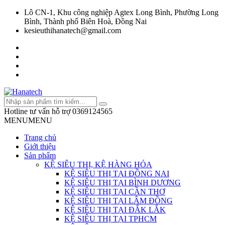
Lô CN-1, Khu công nghiệp Agtex Long Bình, Phường Long
Bình, Thành phố Biên Hoà, Đồng Nai
kesieuthihanatech@gmail.com
Hotline tư vấn hỗ trợ
0369124565
MENU
MENU
Trang chủ
Giới thiệu
Sản phẩm
KỆ SIÊU THỊ, KỆ HÀNG HÓA
KỆ SIÊU THỊ TẠI ĐỒNG NAI
KỆ SIÊU THỊ TẠI BÌNH DƯƠNG
KỆ SIÊU THỊ TẠI CẦN THƠ
KỆ SIÊU THỊ TẠI LÂM ĐỒNG
KỆ SIÊU THỊ TẠI ĐẮK LẮK
KỆ SIÊU THỊ TẠI TPHCM