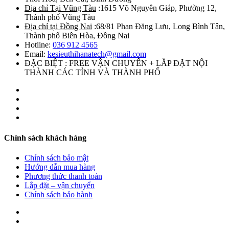
Địa chỉ Tại Vũng Tàu
:1615 Võ Nguyên Giáp, Phường 12,
Thành phố Vũng Tàu
Địa chỉ tại Đồng Nai
:68/81 Phan Đăng Lưu, Long Bình Tân,
Thành phố Biên Hòa, Đồng Nai
Hotline:
036 912 4565
Email:
kesieuthihanatech@gmail.com
ĐẶC BIỆT : FREE VẬN CHUYỂN + LẮP ĐẶT NỘI
THÀNH CÁC TỈNH VÀ THÀNH PHỐ
Chính sách khách hàng
Chính sách bảo mật
Hướng dẫn mua hàng
Phương thức thanh toán
Lắp đặt – vận chuyển
Chính sách bảo hành