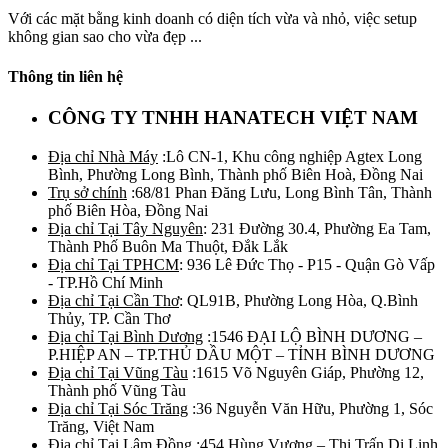
Với các mặt bằng kinh doanh có diện tích vừa và nhỏ, việc setup
không gian sao cho vừa đẹp ...
Thông tin liên hệ
CÔNG TY TNHH HANATECH VIỆT NAM
Địa chỉ Nhà Máy
:Lô CN-1, Khu công nghiệp Agtex Long
Bình, Phường Long Bình, Thành phố Biên Hoà, Đồng Nai
Trụ sở chính
:68/81 Phan Đăng Lưu, Long Bình Tân, Thành
phố Biên Hòa, Đồng Nai
Địa chỉ Tại Tây Nguyên
: 231 Đường 30.4, Phường Ea Tam,
Thành Phố Buôn Ma Thuột, Đắk Lắk
Địa chỉ Tại TPHCM
: 936 Lê Đức Thọ - P15 - Quận Gò Vấp
- TP.Hồ Chí Minh
Địa chỉ Tại Cần Thơ
: QL91B, Phường Long Hòa, Q.Bình
Thủy, TP. Cần Thơ
Địa chỉ Tại Bình Dương
:1546 ĐẠI LỘ BÌNH DƯƠNG –
P.HIỆP AN – TP.THỦ DẦU MỘT – TỈNH BÌNH DƯƠNG
Địa chỉ Tại Vũng Tàu
:1615 Võ Nguyên Giáp, Phường 12,
Thành phố Vũng Tàu
Địa chỉ Tại Sóc Trăng
:36 Nguyễn Văn Hữu, Phường 1, Sóc
Trăng, Việt Nam
Địa chỉ Tại Lâm Đồng
:454 Hùng Vương – Thị Trấn Di Linh