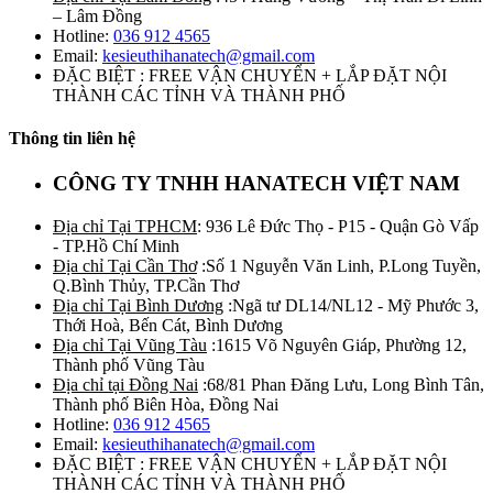
– Lâm Đồng
Hotline:
036 912 4565
Email:
kesieuthihanatech@gmail.com
ĐẶC BIỆT : FREE VẬN CHUYỂN + LẮP ĐẶT NỘI
THÀNH CÁC TỈNH VÀ THÀNH PHỐ
Thông tin liên hệ
CÔNG TY TNHH HANATECH VIỆT NAM
Địa chỉ Tại TPHCM
: 936 Lê Đức Thọ - P15 - Quận Gò Vấp
- TP.Hồ Chí Minh
Địa chỉ Tại Cần Thơ
:Số 1 Nguyễn Văn Linh, P.Long Tuyền,
Q.Bình Thủy, TP.Cần Thơ
Địa chỉ Tại Bình Dương
:Ngã tư DL14/NL12 - Mỹ Phước 3,
Thới Hoà, Bến Cát, Bình Dương
Địa chỉ Tại Vũng Tàu
:1615 Võ Nguyên Giáp, Phường 12,
Thành phố Vũng Tàu
Địa chỉ tại Đồng Nai
:68/81 Phan Đăng Lưu, Long Bình Tân,
Thành phố Biên Hòa, Đồng Nai
Hotline:
036 912 4565
Email:
kesieuthihanatech@gmail.com
ĐẶC BIỆT : FREE VẬN CHUYỂN + LẮP ĐẶT NỘI
THÀNH CÁC TỈNH VÀ THÀNH PHỐ