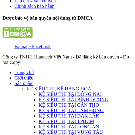
Lắp đặt – vận chuyển
Chính sách bảo hành
Được bảo vệ bản quyền nội dung từ DMCA
Fanpage Facebook
Công ty TNHH Hanatech Việt Nam - Đã đăng ký bản quyền - Do
not Copy
Trang chủ
Giới thiệu
Sản phẩm
KỆ SIÊU THỊ, KỆ HÀNG HÓA
KỆ SIÊU THỊ TẠI ĐỒNG NAI
KỆ SIÊU THỊ TẠI BÌNH DƯƠNG
KỆ SIÊU THỊ TẠI CẦN THƠ
KỆ SIÊU THỊ TẠI LÂM ĐỒNG
KỆ SIÊU THỊ TẠI ĐẮK LẮK
KỆ SIÊU THỊ TẠI TPHCM
KỆ SIÊU THỊ TẠI LONG AN
KỆ SIÊU THỊ TẠI VŨNG TÀU