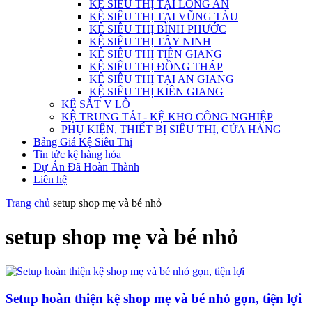
KỆ SIÊU THỊ TẠI LONG AN
KỆ SIÊU THỊ TẠI VŨNG TÀU
KỆ SIÊU THỊ BÌNH PHƯỚC
KỆ SIÊU THỊ TÂY NINH
KỆ SIÊU THỊ TIỀN GIANG
KỆ SIÊU THỊ ĐỒNG THÁP
KỆ SIÊU THỊ TẠI AN GIANG
KỆ SIÊU THỊ KIÊN GIANG
KỆ SẮT V LỖ
KỆ TRUNG TẢI - KỆ KHO CÔNG NGHIỆP
PHỤ KIỆN, THIẾT BỊ SIÊU THỊ, CỬA HÀNG
Bảng Giá Kệ Siêu Thị
Tin tức kệ hàng hóa
Dự Án Đã Hoàn Thành
Liên hệ
Trang chủ
setup shop mẹ và bé nhỏ
setup shop mẹ và bé nhỏ
Setup hoàn thiện kệ shop mẹ và bé nhỏ gọn, tiện lợi