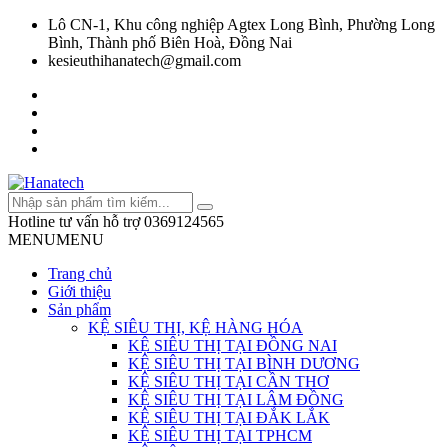
Lô CN-1, Khu công nghiệp Agtex Long Bình, Phường Long
Bình, Thành phố Biên Hoà, Đồng Nai
kesieuthihanatech@gmail.com
Hotline tư vấn hỗ trợ
0369124565
MENU
MENU
Trang chủ
Giới thiệu
Sản phẩm
KỆ SIÊU THỊ, KỆ HÀNG HÓA
KỆ SIÊU THỊ TẠI ĐỒNG NAI
KỆ SIÊU THỊ TẠI BÌNH DƯƠNG
KỆ SIÊU THỊ TẠI CẦN THƠ
KỆ SIÊU THỊ TẠI LÂM ĐỒNG
KỆ SIÊU THỊ TẠI ĐẮK LẮK
KỆ SIÊU THỊ TẠI TPHCM