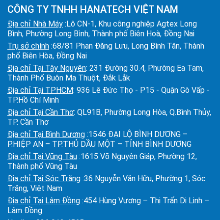
CÔNG TY TNHH HANATECH VIỆT NAM
Địa chỉ Nhà Máy
:Lô CN-1, Khu công nghiệp Agtex Long
Bình, Phường Long Bình, Thành phố Biên Hoà, Đồng Nai
Trụ sở chính
:68/81 Phan Đăng Lưu, Long Bình Tân, Thành
phố Biên Hòa, Đồng Nai
Địa chỉ Tại Tây Nguyên
: 231 Đường 30.4, Phường Ea Tam,
Thành Phố Buôn Ma Thuột, Đắk Lắk
Địa chỉ Tại TPHCM
: 936 Lê Đức Thọ - P15 - Quận Gò Vấp -
TP.Hồ Chí Minh
Địa chỉ Tại Cần Thơ
: QL91B, Phường Long Hòa, Q.Bình Thủy,
TP. Cần Thơ
Địa chỉ Tại Bình Dương
:1546 ĐẠI LỘ BÌNH DƯƠNG –
P.HIỆP AN – TP.THỦ DẦU MỘT – TỈNH BÌNH DƯƠNG
Địa chỉ Tại Vũng Tàu
:1615 Võ Nguyên Giáp, Phường 12,
Thành phố Vũng Tàu
Địa chỉ Tại Sóc Trăng
:36 Nguyễn Văn Hữu, Phường 1, Sóc
Trăng, Việt Nam
Địa chỉ Tại Lâm Đồng
:454 Hùng Vương – Thị Trấn Di Linh –
Lâm Đồng