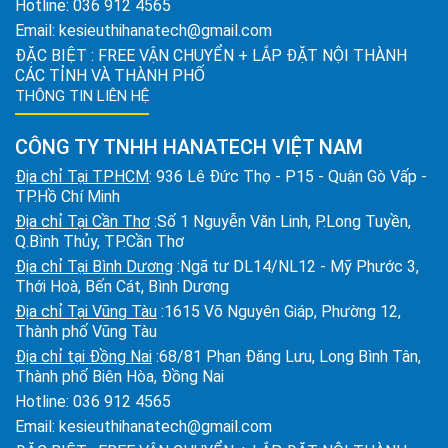
Hotline:
036 912 4565
Email:
kesieuthihanatech@gmail.com
ĐẶC BIỆT : FREE VẬN CHUYỂN + LẮP ĐẶT NỘI THÀNH
CÁC TỈNH VÀ THÀNH PHỐ
THÔNG TIN LIÊN HỆ
CÔNG TY TNHH HANATECH VIỆT NAM
Địa chỉ Tại TPHCM
: 936 Lê Đức Thọ - P15 - Quận Gò Vấp -
TP.Hồ Chí Minh
Địa chỉ Tại Cần Thơ
:Số 1 Nguyễn Văn Linh, P.Long Tuyền,
Q.Bình Thủy, TP.Cần Thơ
Địa chỉ Tại Bình Dương
:Ngã tư DL14/NL12 - Mỹ Phước 3,
Thới Hoà, Bến Cát, Bình Dương
Địa chỉ Tại Vũng Tàu
:1615 Võ Nguyên Giáp, Phường 12,
Thành phố Vũng Tàu
Địa chỉ tại Đồng Nai
:68/81 Phan Đăng Lưu, Long Bình Tân,
Thành phố Biên Hòa, Đồng Nai
Hotline:
036 912 4565
Email:
kesieuthihanatech@gmail.com