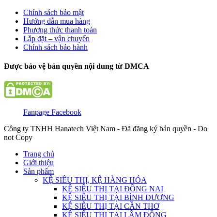
Chính sách bảo mật
Hướng dẫn mua hàng
Phương thức thanh toán
Lắp đặt – vận chuyển
Chính sách bảo hành
Được bảo vệ bản quyền nội dung từ DMCA
Fanpage Facebook
Công ty TNHH Hanatech Việt Nam - Đã đăng ký bản quyền - Do
not Copy
Trang chủ
Giới thiệu
Sản phẩm
KỆ SIÊU THỊ, KỆ HÀNG HÓA
KỆ SIÊU THỊ TẠI ĐỒNG NAI
KỆ SIÊU THỊ TẠI BÌNH DƯƠNG
KỆ SIÊU THỊ TẠI CẦN THƠ
KỆ SIÊU THỊ TẠI LÂM ĐỒNG