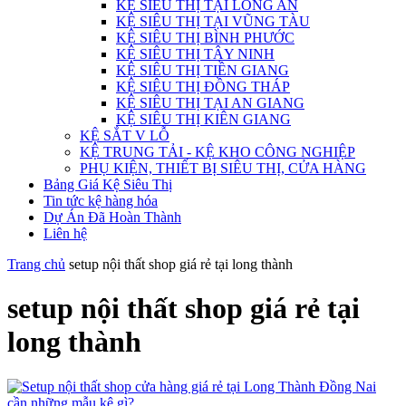
KỆ SIÊU THỊ TẠI LONG AN
KỆ SIÊU THỊ TẠI VŨNG TÀU
KỆ SIÊU THỊ BÌNH PHƯỚC
KỆ SIÊU THỊ TÂY NINH
KỆ SIÊU THỊ TIỀN GIANG
KỆ SIÊU THỊ ĐỒNG THÁP
KỆ SIÊU THỊ TẠI AN GIANG
KỆ SIÊU THỊ KIÊN GIANG
KỆ SẮT V LỖ
KỆ TRUNG TẢI - KỆ KHO CÔNG NGHIỆP
PHỤ KIỆN, THIẾT BỊ SIÊU THỊ, CỬA HÀNG
Bảng Giá Kệ Siêu Thị
Tin tức kệ hàng hóa
Dự Án Đã Hoàn Thành
Liên hệ
Trang chủ
setup nội thất shop giá rẻ tại long thành
setup nội thất shop giá rẻ tại
long thành