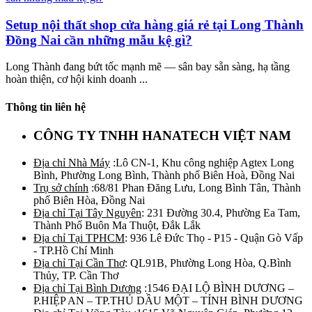
Setup nội thất shop cửa hàng giá rẻ tại Long Thành
Đồng Nai cần những mẫu kệ gì?
Long Thành đang bứt tốc mạnh mẽ — sân bay sẵn sàng, hạ tầng
hoàn thiện, cơ hội kinh doanh ...
Thông tin liên hệ
CÔNG TY TNHH HANATECH VIỆT NAM
Địa chỉ Nhà Máy
:Lô CN-1, Khu công nghiệp Agtex Long
Bình, Phường Long Bình, Thành phố Biên Hoà, Đồng Nai
Trụ sở chính
:68/81 Phan Đăng Lưu, Long Bình Tân, Thành
phố Biên Hòa, Đồng Nai
Địa chỉ Tại Tây Nguyên
: 231 Đường 30.4, Phường Ea Tam,
Thành Phố Buôn Ma Thuột, Đắk Lắk
Địa chỉ Tại TPHCM
: 936 Lê Đức Thọ - P15 - Quận Gò Vấp
- TP.Hồ Chí Minh
Địa chỉ Tại Cần Thơ
: QL91B, Phường Long Hòa, Q.Bình
Thủy, TP. Cần Thơ
Địa chỉ Tại Bình Dương
:1546 ĐẠI LỘ BÌNH DƯƠNG –
P.HIỆP AN – TP.THỦ DẦU MỘT – TỈNH BÌNH DƯƠNG