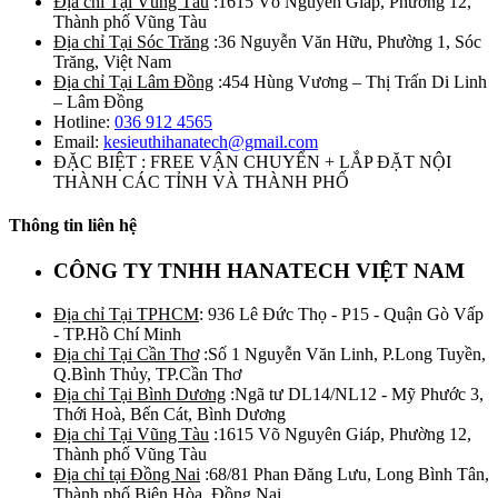
Địa chỉ Tại Vũng Tàu
:1615 Võ Nguyên Giáp, Phường 12,
Thành phố Vũng Tàu
Địa chỉ Tại Sóc Trăng
:36 Nguyễn Văn Hữu, Phường 1, Sóc
Trăng, Việt Nam
Địa chỉ Tại Lâm Đồng
:454 Hùng Vương – Thị Trấn Di Linh
– Lâm Đồng
Hotline:
036 912 4565
Email:
kesieuthihanatech@gmail.com
ĐẶC BIỆT : FREE VẬN CHUYỂN + LẮP ĐẶT NỘI
THÀNH CÁC TỈNH VÀ THÀNH PHỐ
Thông tin liên hệ
CÔNG TY TNHH HANATECH VIỆT NAM
Địa chỉ Tại TPHCM
: 936 Lê Đức Thọ - P15 - Quận Gò Vấp
- TP.Hồ Chí Minh
Địa chỉ Tại Cần Thơ
:Số 1 Nguyễn Văn Linh, P.Long Tuyền,
Q.Bình Thủy, TP.Cần Thơ
Địa chỉ Tại Bình Dương
:Ngã tư DL14/NL12 - Mỹ Phước 3,
Thới Hoà, Bến Cát, Bình Dương
Địa chỉ Tại Vũng Tàu
:1615 Võ Nguyên Giáp, Phường 12,
Thành phố Vũng Tàu
Địa chỉ tại Đồng Nai
:68/81 Phan Đăng Lưu, Long Bình Tân,
Thành phố Biên Hòa, Đồng Nai