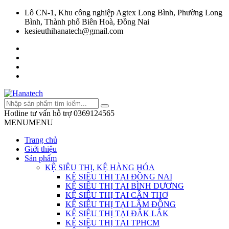
Lô CN-1, Khu công nghiệp Agtex Long Bình, Phường Long
Bình, Thành phố Biên Hoà, Đồng Nai
kesieuthihanatech@gmail.com
Hotline tư vấn hỗ trợ
0369124565
MENU
MENU
Trang chủ
Giới thiệu
Sản phẩm
KỆ SIÊU THỊ, KỆ HÀNG HÓA
KỆ SIÊU THỊ TẠI ĐỒNG NAI
KỆ SIÊU THỊ TẠI BÌNH DƯƠNG
KỆ SIÊU THỊ TẠI CẦN THƠ
KỆ SIÊU THỊ TẠI LÂM ĐỒNG
KỆ SIÊU THỊ TẠI ĐẮK LẮK
KỆ SIÊU THỊ TẠI TPHCM