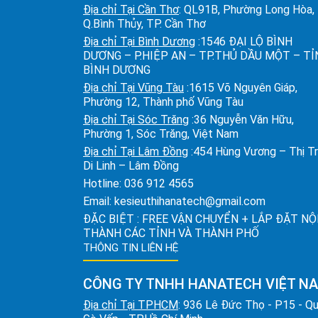
Địa chỉ Tại Cần Thơ
: QL91B, Phường Long Hòa,
Q.Bình Thủy, TP. Cần Thơ
Địa chỉ Tại Bình Dương
:1546 ĐẠI LỘ BÌNH
DƯƠNG – P.HIỆP AN – TP.THỦ DẦU MỘT – T
BÌNH DƯƠNG
Địa chỉ Tại Vũng Tàu
:1615 Võ Nguyên Giáp,
Phường 12, Thành phố Vũng Tàu
Địa chỉ Tại Sóc Trăng
:36 Nguyễn Văn Hữu,
Phường 1, Sóc Trăng, Việt Nam
Địa chỉ Tại Lâm Đồng
:454 Hùng Vương – Thị T
Di Linh – Lâm Đồng
Hotline:
036 912 4565
Email:
kesieuthihanatech@gmail.com
ĐẶC BIỆT : FREE VẬN CHUYỂN + LẮP ĐẶT NỘ
THÀNH CÁC TỈNH VÀ THÀNH PHỐ
THÔNG TIN LIÊN HỆ
CÔNG TY TNHH HANATECH VIỆT N
Địa chỉ Tại TPHCM
: 936 Lê Đức Thọ - P15 - Q