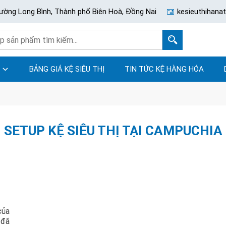
ường Long Bình, Thành phố Biên Hoà, Đồng Nai
kesieuthihan
BẢNG GIÁ KỆ SIÊU THỊ
TIN TỨC KỆ HÀNG HÓA
SETUP KỆ SIÊU THỊ TẠI CAMPUCHIA
của
 đã