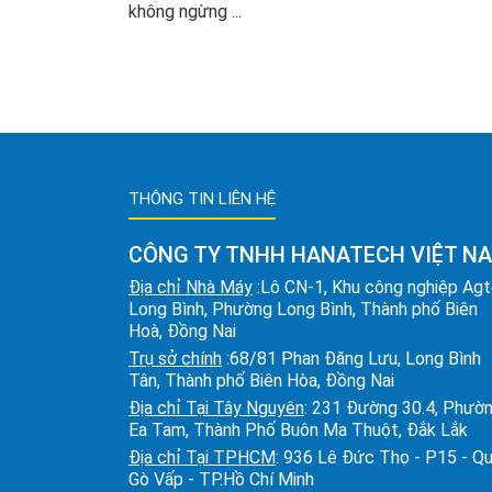
không ngừng ...
THÔNG TIN LIÊN HỆ
CÔNG TY TNHH HANATECH VIỆT N
Địa chỉ Nhà Máy
:Lô CN-1, Khu công nghiệp Ag
Long Bình, Phường Long Bình, Thành phố Biên
Hoà, Đồng Nai
Trụ sở chính
:68/81 Phan Đăng Lưu, Long Bình
Tân, Thành phố Biên Hòa, Đồng Nai
Địa chỉ Tại Tây Nguyên
: 231 Đường 30.4, Phườ
Ea Tam, Thành Phố Buôn Ma Thuột, Đắk Lắk
Địa chỉ Tại TPHCM
: 936 Lê Đức Thọ - P15 - Q
Gò Vấp - TP.Hồ Chí Minh