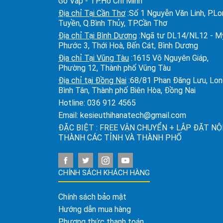
Gò Vấp - TP.Hồ Chí Minh
Địa chỉ Tại Cần Thơ
:Số 1 Nguyễn Văn Linh, P.L
Tuyền, Q.Bình Thủy, TP.Cần Thơ
Địa chỉ Tại Bình Dương
:Ngã tư DL14/NL12 - M
Phước 3, Thới Hoà, Bến Cát, Bình Dương
Địa chỉ Tại Vũng Tàu
:1615 Võ Nguyên Giáp,
Phường 12, Thành phố Vũng Tàu
Địa chỉ tại Đồng Nai
:68/81 Phan Đăng Lưu, Lo
Bình Tân, Thành phố Biên Hòa, Đồng Nai
Hotline:
036 912 4565
Email:
kesieuthihanatech@gmail.com
ĐẶC BIỆT : FREE VẬN CHUYỂN + LẮP ĐẶT NỘ
THÀNH CÁC TỈNH VÀ THÀNH PHỐ
CHÍNH SÁCH KHÁCH HÀNG
Chính sách bảo mật
Hướng dẫn mua hàng
Phương thức thanh toán