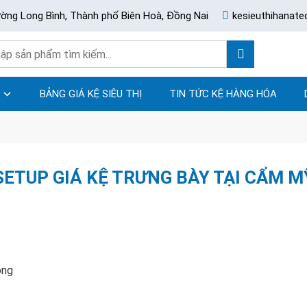
ường Long Bình, Thành phố Biên Hoà, Đồng Nai
kesieuthihanat
BẢNG GIÁ KỆ SIÊU THỊ
TIN TỨC KỆ HÀNG HÓA
SETUP GIÁ KỆ TRƯNG BÀY TẠI CẨM M
ông