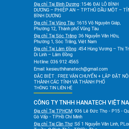
Địa chỉ Tại Bình Dương
:1546 ĐẠI LỘ BÌNH
DƯƠNG – P.HIỆP AN – TP.THỦ DẦU MỘT – T
BÌNH DƯƠNG
Địa chỉ Tại Vũng Tàu
:1615 Võ Nguyên Giáp,
Phường 12, Thành phố Vũng Tàu
Địa chỉ Tại Sóc Trăng
:36 Nguyễn Văn Hữu,
Phường 1, Sóc Trăng, Việt Nam
Địa chỉ Tại Lâm Đồng
:454 Hùng Vương – Thị T
Di Linh – Lâm Đồng
Hotline:
036 912 4565
Email:
kesieuthihanatech@gmail.com
ĐẶC BIỆT : FREE VẬN CHUYỂN + LẮP ĐẶT NỘ
THÀNH CÁC TỈNH VÀ THÀNH PHỐ
THÔNG TIN LIÊN HỆ
CÔNG TY TNHH HANATECH VIỆT N
Địa chỉ Tại TPHCM
: 936 Lê Đức Thọ - P15 - Q
Gò Vấp - TP.Hồ Chí Minh
Địa chỉ Tại Cần Thơ
:Số 1 Nguyễn Văn Linh, P.L