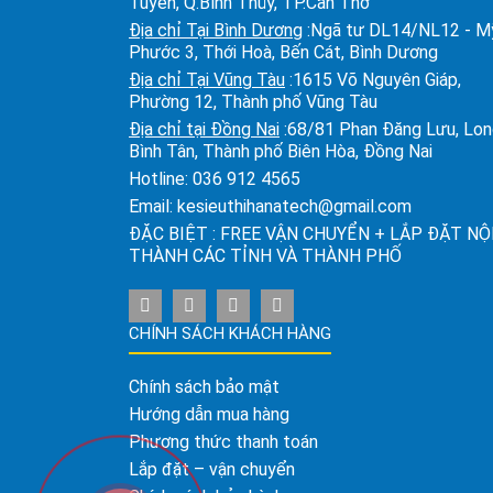
Tuyền, Q.Bình Thủy, TP.Cần Thơ
Địa chỉ Tại Bình Dương
:Ngã tư DL14/NL12 - M
Phước 3, Thới Hoà, Bến Cát, Bình Dương
Địa chỉ Tại Vũng Tàu
:1615 Võ Nguyên Giáp,
Phường 12, Thành phố Vũng Tàu
Địa chỉ tại Đồng Nai
:68/81 Phan Đăng Lưu, Lo
Bình Tân, Thành phố Biên Hòa, Đồng Nai
Hotline:
036 912 4565
Email:
kesieuthihanatech@gmail.com
ĐẶC BIỆT : FREE VẬN CHUYỂN + LẮP ĐẶT NỘ
THÀNH CÁC TỈNH VÀ THÀNH PHỐ
CHÍNH SÁCH KHÁCH HÀNG
Chính sách bảo mật
Hướng dẫn mua hàng
Phương thức thanh toán
Lắp đặt – vận chuyển