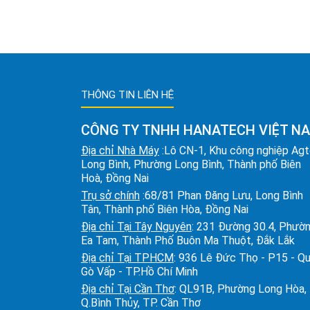
THÔNG TIN LIÊN HỆ
CÔNG TY TNHH HANATECH VIỆT N
Địa chỉ Nhà Máy
:Lô CN-1, Khu công nghiệp Ag
Long Bình, Phường Long Bình, Thành phố Biên
Hoà, Đồng Nai
Trụ sở chính
:68/81 Phan Đăng Lưu, Long Bình
Tân, Thành phố Biên Hòa, Đồng Nai
Địa chỉ Tại Tây Nguyên
: 231 Đường 30.4, Phườ
Ea Tam, Thành Phố Buôn Ma Thuột, Đắk Lắk
Địa chỉ Tại TPHCM
: 936 Lê Đức Thọ - P15 - Q
Gò Vấp - TP.Hồ Chí Minh
Địa chỉ Tại Cần Thơ
: QL91B, Phường Long Hòa,
Q.Bình Thủy, TP. Cần Thơ