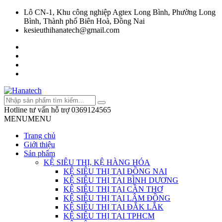
Lô CN-1, Khu công nghiệp Agtex Long Bình, Phường Long
Bình, Thành phố Biên Hoà, Đồng Nai
kesieuthihanatech@gmail.com
Hotline tư vấn hỗ trợ
0369124565
MENU
MENU
Trang chủ
Giới thiệu
Sản phẩm
KỆ SIÊU THỊ, KỆ HÀNG HÓA
KỆ SIÊU THỊ TẠI ĐỒNG NAI
KỆ SIÊU THỊ TẠI BÌNH DƯƠNG
KỆ SIÊU THỊ TẠI CẦN THƠ
KỆ SIÊU THỊ TẠI LÂM ĐỒNG
KỆ SIÊU THỊ TẠI ĐẮK LẮK
KỆ SIÊU THỊ TẠI TPHCM