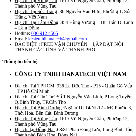
Địa chỉ Tại Vũng Tàu
:1615 Võ Nguyên Giáp, Phường 12,
Thành phố Vũng Tàu
Địa chỉ Tại Sóc Trăng
:36 Nguyễn Văn Hữu, Phường 1, Sóc
Trăng, Việt Nam
Địa chỉ Tại Lâm Đồng
:454 Hùng Vương – Thị Trấn Di Linh
– Lâm Đồng
Hotline:
036 912 4565
Email:
kesieuthihanatech@gmail.com
ĐẶC BIỆT : FREE VẬN CHUYỂN + LẮP ĐẶT NỘI
THÀNH CÁC TỈNH VÀ THÀNH PHỐ
Thông tin liên hệ
CÔNG TY TNHH HANATECH VIỆT NAM
Địa chỉ Tại TPHCM
: 936 Lê Đức Thọ - P15 - Quận Gò Vấp
- TP.Hồ Chí Minh
Địa chỉ Tại Cần Thơ
:Số 1 Nguyễn Văn Linh, P.Long Tuyền,
Q.Bình Thủy, TP.Cần Thơ
Địa chỉ Tại Bình Dương
:Ngã tư DL14/NL12 - Mỹ Phước 3,
Thới Hoà, Bến Cát, Bình Dương
Địa chỉ Tại Vũng Tàu
:1615 Võ Nguyên Giáp, Phường 12,
Thành phố Vũng Tàu
Địa chỉ tại Đồng Nai
:68/81 Phan Đăng Lưu, Long Bình Tân,
Thành phố Biên Hòa, Đồng Nai