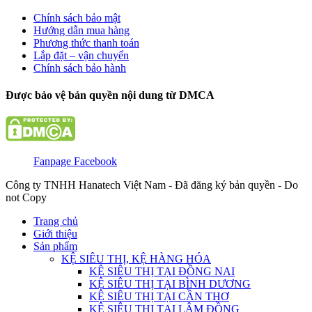
Chính sách bảo mật
Hướng dẫn mua hàng
Phương thức thanh toán
Lắp đặt – vận chuyển
Chính sách bảo hành
Được bảo vệ bản quyền nội dung từ DMCA
Fanpage Facebook
Công ty TNHH Hanatech Việt Nam - Đã đăng ký bản quyền - Do
not Copy
Trang chủ
Giới thiệu
Sản phẩm
KỆ SIÊU THỊ, KỆ HÀNG HÓA
KỆ SIÊU THỊ TẠI ĐỒNG NAI
KỆ SIÊU THỊ TẠI BÌNH DƯƠNG
KỆ SIÊU THỊ TẠI CẦN THƠ
KỆ SIÊU THỊ TẠI LÂM ĐỒNG