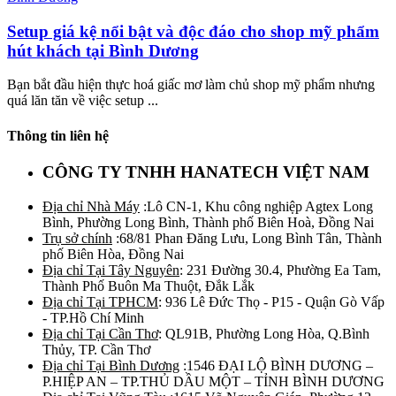
Setup giá kệ nổi bật và độc đáo cho shop mỹ phẩm
hút khách tại Bình Dương
Bạn bắt đầu hiện thực hoá giấc mơ làm chủ shop mỹ phẩm nhưng
quá lăn tăn về việc setup ...
Thông tin liên hệ
CÔNG TY TNHH HANATECH VIỆT NAM
Địa chỉ Nhà Máy
:Lô CN-1, Khu công nghiệp Agtex Long
Bình, Phường Long Bình, Thành phố Biên Hoà, Đồng Nai
Trụ sở chính
:68/81 Phan Đăng Lưu, Long Bình Tân, Thành
phố Biên Hòa, Đồng Nai
Địa chỉ Tại Tây Nguyên
: 231 Đường 30.4, Phường Ea Tam,
Thành Phố Buôn Ma Thuột, Đắk Lắk
Địa chỉ Tại TPHCM
: 936 Lê Đức Thọ - P15 - Quận Gò Vấp
- TP.Hồ Chí Minh
Địa chỉ Tại Cần Thơ
: QL91B, Phường Long Hòa, Q.Bình
Thủy, TP. Cần Thơ
Địa chỉ Tại Bình Dương
:1546 ĐẠI LỘ BÌNH DƯƠNG –
P.HIỆP AN – TP.THỦ DẦU MỘT – TỈNH BÌNH DƯƠNG