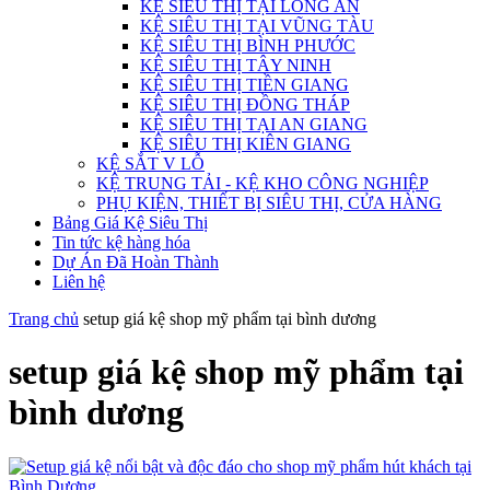
KỆ SIÊU THỊ TẠI LONG AN
KỆ SIÊU THỊ TẠI VŨNG TÀU
KỆ SIÊU THỊ BÌNH PHƯỚC
KỆ SIÊU THỊ TÂY NINH
KỆ SIÊU THỊ TIỀN GIANG
KỆ SIÊU THỊ ĐỒNG THÁP
KỆ SIÊU THỊ TẠI AN GIANG
KỆ SIÊU THỊ KIÊN GIANG
KỆ SẮT V LỖ
KỆ TRUNG TẢI - KỆ KHO CÔNG NGHIỆP
PHỤ KIỆN, THIẾT BỊ SIÊU THỊ, CỬA HÀNG
Bảng Giá Kệ Siêu Thị
Tin tức kệ hàng hóa
Dự Án Đã Hoàn Thành
Liên hệ
Trang chủ
setup giá kệ shop mỹ phẩm tại bình dương
setup giá kệ shop mỹ phẩm tại
bình dương