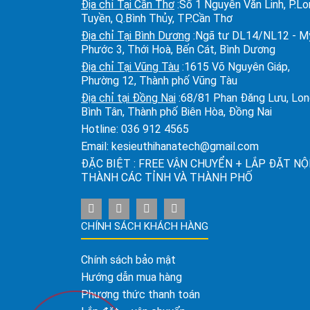
Địa chỉ Tại Cần Thơ
:Số 1 Nguyễn Văn Linh, P.L
Tuyền, Q.Bình Thủy, TP.Cần Thơ
Địa chỉ Tại Bình Dương
:Ngã tư DL14/NL12 - M
Phước 3, Thới Hoà, Bến Cát, Bình Dương
Địa chỉ Tại Vũng Tàu
:1615 Võ Nguyên Giáp,
Phường 12, Thành phố Vũng Tàu
Địa chỉ tại Đồng Nai
:68/81 Phan Đăng Lưu, Lo
Bình Tân, Thành phố Biên Hòa, Đồng Nai
Hotline:
036 912 4565
Email:
kesieuthihanatech@gmail.com
ĐẶC BIỆT : FREE VẬN CHUYỂN + LẮP ĐẶT NỘ
THÀNH CÁC TỈNH VÀ THÀNH PHỐ
CHÍNH SÁCH KHÁCH HÀNG
Chính sách bảo mật
Hướng dẫn mua hàng
Phương thức thanh toán