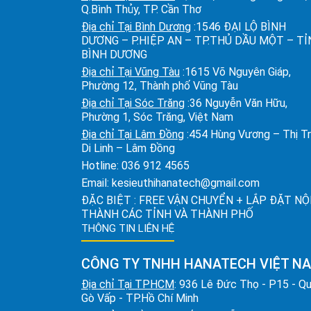
Q.Bình Thủy, TP. Cần Thơ
Địa chỉ Tại Bình Dương
:1546 ĐẠI LỘ BÌNH
DƯƠNG – P.HIỆP AN – TP.THỦ DẦU MỘT – T
BÌNH DƯƠNG
Địa chỉ Tại Vũng Tàu
:1615 Võ Nguyên Giáp,
Phường 12, Thành phố Vũng Tàu
Địa chỉ Tại Sóc Trăng
:36 Nguyễn Văn Hữu,
Phường 1, Sóc Trăng, Việt Nam
Địa chỉ Tại Lâm Đồng
:454 Hùng Vương – Thị T
Di Linh – Lâm Đồng
Hotline:
036 912 4565
Email:
kesieuthihanatech@gmail.com
ĐẶC BIỆT : FREE VẬN CHUYỂN + LẮP ĐẶT NỘ
THÀNH CÁC TỈNH VÀ THÀNH PHỐ
THÔNG TIN LIÊN HỆ
CÔNG TY TNHH HANATECH VIỆT N
Địa chỉ Tại TPHCM
: 936 Lê Đức Thọ - P15 - Q
Gò Vấp - TP.Hồ Chí Minh