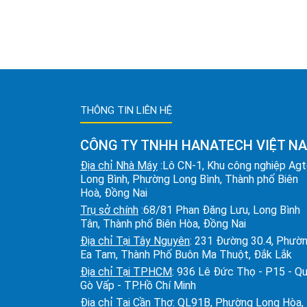
THÔNG TIN LIÊN HỆ
CÔNG TY TNHH HANATECH VIỆT N
Địa chỉ Nhà Máy
:Lô CN-1, Khu công nghiệp Ag
Long Bình, Phường Long Bình, Thành phố Biên
Hoà, Đồng Nai
Trụ sở chính
:68/81 Phan Đăng Lưu, Long Bình
Tân, Thành phố Biên Hòa, Đồng Nai
Địa chỉ Tại Tây Nguyên
: 231 Đường 30.4, Phườ
Ea Tam, Thành Phố Buôn Ma Thuột, Đắk Lắk
Địa chỉ Tại TPHCM
: 936 Lê Đức Thọ - P15 - Q
Gò Vấp - TP.Hồ Chí Minh
Địa chỉ Tại Cần Thơ
: QL91B, Phường Long Hòa,