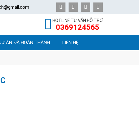
ech@gmail.com
HOTLINE TƯ VẤN HỖ TRỢ
0369124565
DỰ ÁN ĐÃ HOÀN THÀNH
LIÊN HỆ
ỐC