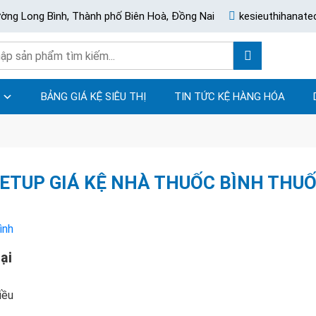
ường Long Bình, Thành phố Biên Hoà, Đồng Nai
kesieuthihanat
BẢNG GIÁ KỆ SIÊU THỊ
TIN TỨC KỆ HÀNG HÓA
ETUP GIÁ KỆ NHÀ THUỐC BÌNH THU
ại
iều