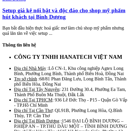
Setup giá kệ nổi bật và độc đáo cho shop mỹ phẩm
hút khách tại Bình Dương
Bạn bắt đầu hiện thực hoá giấc mơ làm chủ shop mỹ phẩm nhưng
quá lăn tăn về việc setup ...
Thông tin liên hệ
CÔNG TY TNHH HANATECH VIỆT NAM
Địa chỉ Nhà Máy
:Lô CN-1, Khu công nghiệp Agtex Long
Bình, Phường Long Bình, Thành phố Biên Hoà, Đồng Nai
Trụ sở chính
:68/81 Phan Đăng Lưu, Long Bình Tân, Thành
phố Biên Hòa, Đồng Nai
Địa chỉ Tại Tây Nguyên
: 231 Đường 30.4, Phường Ea Tam,
Thành Phố Buôn Ma Thuột, Đắk Lắk
Địa chỉ Tại TPHCM
: 936 Lê Đức Thọ - P15 - Quận Gò Vấp
- TP.Hồ Chí Minh
Địa chỉ Tại Cần Thơ
: QL91B, Phường Long Hòa, Q.Bình
Thủy, TP. Cần Thơ
Địa chỉ Tại Bình Dương
:1546 ĐẠI LỘ BÌNH DƯƠNG –
P.HIỆP AN – TP.THỦ DẦU MỘT – TỈNH BÌNH DƯƠNG