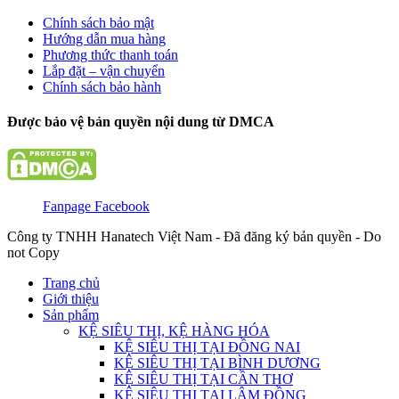
Chính sách bảo mật
Hướng dẫn mua hàng
Phương thức thanh toán
Lắp đặt – vận chuyển
Chính sách bảo hành
Được bảo vệ bản quyền nội dung từ DMCA
Fanpage Facebook
Công ty TNHH Hanatech Việt Nam - Đã đăng ký bản quyền - Do
not Copy
Trang chủ
Giới thiệu
Sản phẩm
KỆ SIÊU THỊ, KỆ HÀNG HÓA
KỆ SIÊU THỊ TẠI ĐỒNG NAI
KỆ SIÊU THỊ TẠI BÌNH DƯƠNG
KỆ SIÊU THỊ TẠI CẦN THƠ
KỆ SIÊU THỊ TẠI LÂM ĐỒNG