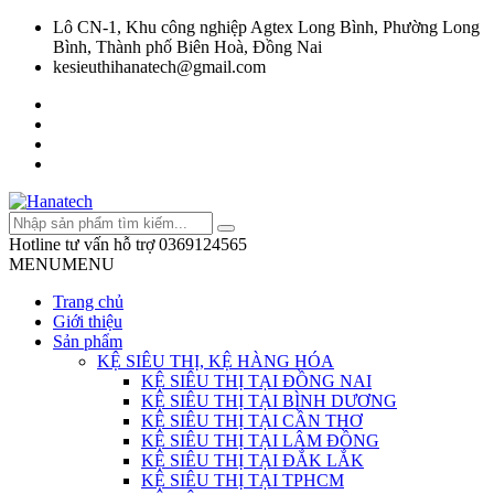
Lô CN-1, Khu công nghiệp Agtex Long Bình, Phường Long
Bình, Thành phố Biên Hoà, Đồng Nai
kesieuthihanatech@gmail.com
Hotline tư vấn hỗ trợ
0369124565
MENU
MENU
Trang chủ
Giới thiệu
Sản phẩm
KỆ SIÊU THỊ, KỆ HÀNG HÓA
KỆ SIÊU THỊ TẠI ĐỒNG NAI
KỆ SIÊU THỊ TẠI BÌNH DƯƠNG
KỆ SIÊU THỊ TẠI CẦN THƠ
KỆ SIÊU THỊ TẠI LÂM ĐỒNG
KỆ SIÊU THỊ TẠI ĐẮK LẮK
KỆ SIÊU THỊ TẠI TPHCM