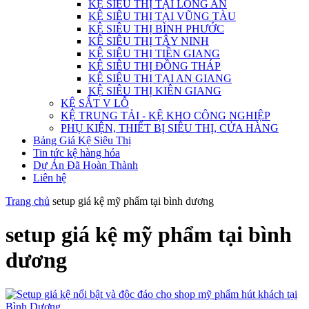
KỆ SIÊU THỊ TẠI LONG AN
KỆ SIÊU THỊ TẠI VŨNG TÀU
KỆ SIÊU THỊ BÌNH PHƯỚC
KỆ SIÊU THỊ TÂY NINH
KỆ SIÊU THỊ TIỀN GIANG
KỆ SIÊU THỊ ĐỒNG THÁP
KỆ SIÊU THỊ TẠI AN GIANG
KỆ SIÊU THỊ KIÊN GIANG
KỆ SẮT V LỖ
KỆ TRUNG TẢI - KỆ KHO CÔNG NGHIỆP
PHỤ KIỆN, THIẾT BỊ SIÊU THỊ, CỬA HÀNG
Bảng Giá Kệ Siêu Thị
Tin tức kệ hàng hóa
Dự Án Đã Hoàn Thành
Liên hệ
Trang chủ
setup giá kệ mỹ phẩm tại bình dương
setup giá kệ mỹ phẩm tại bình
dương