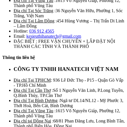
Địa chỉ Tại Vũng Tàu
:1615 Võ Nguyên Giáp, Phường 12,
Thành phố Vũng Tàu
Địa chỉ Tại Sóc Trăng
:36 Nguyễn Văn Hữu, Phường 1, Sóc
Trăng, Việt Nam
Địa chỉ Tại Lâm Đồng
:454 Hùng Vương – Thị Trấn Di Linh
– Lâm Đồng
Hotline:
036 912 4565
Email:
kesieuthihanatech@gmail.com
ĐẶC BIỆT : FREE VẬN CHUYỂN + LẮP ĐẶT NỘI
THÀNH CÁC TỈNH VÀ THÀNH PHỐ
Thông tin liên hệ
CÔNG TY TNHH HANATECH VIỆT NAM
Địa chỉ Tại TPHCM
: 936 Lê Đức Thọ - P15 - Quận Gò Vấp
- TP.Hồ Chí Minh
Địa chỉ Tại Cần Thơ
:Số 1 Nguyễn Văn Linh, P.Long Tuyền,
Q.Bình Thủy, TP.Cần Thơ
Địa chỉ Tại Bình Dương
:Ngã tư DL14/NL12 - Mỹ Phước 3,
Thới Hoà, Bến Cát, Bình Dương
Địa chỉ Tại Vũng Tàu
:1615 Võ Nguyên Giáp, Phường 12,
Thành phố Vũng Tàu
Địa chỉ tại Đồng Nai
:68/81 Phan Đăng Lưu, Long Bình Tân,
Thành phố Biên Hòa, Đồng Nai