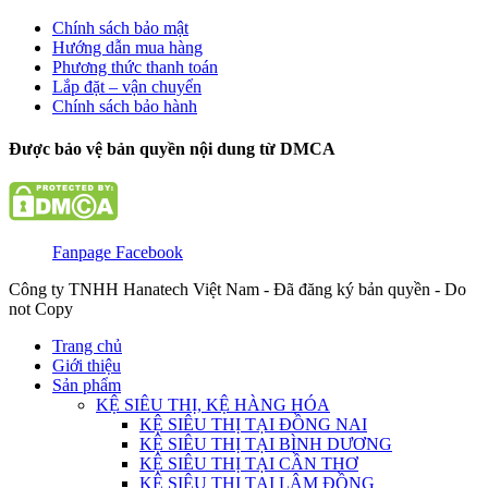
Chính sách bảo mật
Hướng dẫn mua hàng
Phương thức thanh toán
Lắp đặt – vận chuyển
Chính sách bảo hành
Được bảo vệ bản quyền nội dung từ DMCA
Fanpage Facebook
Công ty TNHH Hanatech Việt Nam - Đã đăng ký bản quyền - Do
not Copy
Trang chủ
Giới thiệu
Sản phẩm
KỆ SIÊU THỊ, KỆ HÀNG HÓA
KỆ SIÊU THỊ TẠI ĐỒNG NAI
KỆ SIÊU THỊ TẠI BÌNH DƯƠNG
KỆ SIÊU THỊ TẠI CẦN THƠ
KỆ SIÊU THỊ TẠI LÂM ĐỒNG