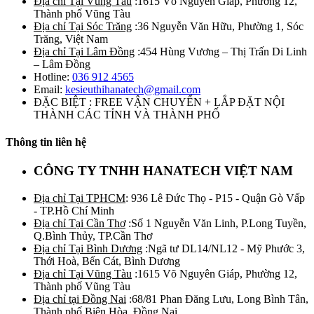
Địa chỉ Tại Vũng Tàu
:1615 Võ Nguyên Giáp, Phường 12,
Thành phố Vũng Tàu
Địa chỉ Tại Sóc Trăng
:36 Nguyễn Văn Hữu, Phường 1, Sóc
Trăng, Việt Nam
Địa chỉ Tại Lâm Đồng
:454 Hùng Vương – Thị Trấn Di Linh
– Lâm Đồng
Hotline:
036 912 4565
Email:
kesieuthihanatech@gmail.com
ĐẶC BIỆT : FREE VẬN CHUYỂN + LẮP ĐẶT NỘI
THÀNH CÁC TỈNH VÀ THÀNH PHỐ
Thông tin liên hệ
CÔNG TY TNHH HANATECH VIỆT NAM
Địa chỉ Tại TPHCM
: 936 Lê Đức Thọ - P15 - Quận Gò Vấp
- TP.Hồ Chí Minh
Địa chỉ Tại Cần Thơ
:Số 1 Nguyễn Văn Linh, P.Long Tuyền,
Q.Bình Thủy, TP.Cần Thơ
Địa chỉ Tại Bình Dương
:Ngã tư DL14/NL12 - Mỹ Phước 3,
Thới Hoà, Bến Cát, Bình Dương
Địa chỉ Tại Vũng Tàu
:1615 Võ Nguyên Giáp, Phường 12,
Thành phố Vũng Tàu
Địa chỉ tại Đồng Nai
:68/81 Phan Đăng Lưu, Long Bình Tân,
Thành phố Biên Hòa, Đồng Nai