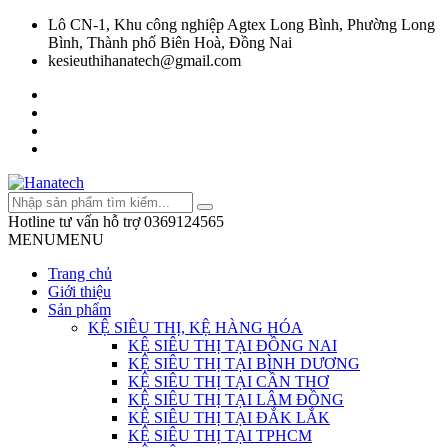
Lô CN-1, Khu công nghiệp Agtex Long Bình, Phường Long
Bình, Thành phố Biên Hoà, Đồng Nai
kesieuthihanatech@gmail.com
Hotline tư vấn hỗ trợ
0369124565
MENU
MENU
Trang chủ
Giới thiệu
Sản phẩm
KỆ SIÊU THỊ, KỆ HÀNG HÓA
KỆ SIÊU THỊ TẠI ĐỒNG NAI
KỆ SIÊU THỊ TẠI BÌNH DƯƠNG
KỆ SIÊU THỊ TẠI CẦN THƠ
KỆ SIÊU THỊ TẠI LÂM ĐỒNG
KỆ SIÊU THỊ TẠI ĐẮK LẮK
KỆ SIÊU THỊ TẠI TPHCM