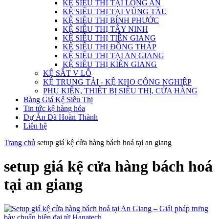
KỆ SIÊU THỊ TẠI LONG AN
KỆ SIÊU THỊ TẠI VŨNG TÀU
KỆ SIÊU THỊ BÌNH PHƯỚC
KỆ SIÊU THỊ TÂY NINH
KỆ SIÊU THỊ TIỀN GIANG
KỆ SIÊU THỊ ĐỒNG THÁP
KỆ SIÊU THỊ TẠI AN GIANG
KỆ SIÊU THỊ KIÊN GIANG
KỆ SẮT V LỖ
KỆ TRUNG TẢI - KỆ KHO CÔNG NGHIỆP
PHỤ KIỆN, THIẾT BỊ SIÊU THỊ, CỬA HÀNG
Bảng Giá Kệ Siêu Thị
Tin tức kệ hàng hóa
Dự Án Đã Hoàn Thành
Liên hệ
Trang chủ
setup giá kệ cửa hàng bách hoá tại an giang
setup giá kệ cửa hàng bách hoá
tại an giang