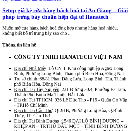
Setup giá kệ cửa hàng bách hoá tại An Giang – Giải
pháp trưng bày chuẩn hiện đại từ Hanatech
Muốn mở cửa hàng bách hoá tổng hợp nhưng hàng hoá nhiều,
không biết bố trí trưng bày sao cho ...
Thông tin liên hệ
CÔNG TY TNHH HANATECH VIỆT NAM
Địa chỉ Nhà Máy
:Lô CN-1, Khu công nghiệp Agtex Long
Bình, Phường Long Bình, Thành phố Biên Hoà, Đồng Nai
Trụ sở chính
:68/81 Phan Đăng Lưu, Long Bình Tân, Thành
phố Biên Hòa, Đồng Nai
Địa chỉ Tại Tây Nguyên
: 231 Đường 30.4, Phường Ea Tam,
Thành Phố Buôn Ma Thuột, Đắk Lắk
Địa chỉ Tại TPHCM
: 936 Lê Đức Thọ - P15 - Quận Gò Vấp
- TP.Hồ Chí Minh
Địa chỉ Tại Cần Thơ
: QL91B, Phường Long Hòa, Q.Bình
Thủy, TP. Cần Thơ
Địa chỉ Tại Bình Dương
:1546 ĐẠI LỘ BÌNH DƯƠNG –
P.HIỆP AN – TP.THỦ DẦU MỘT – TỈNH BÌNH DƯƠNG