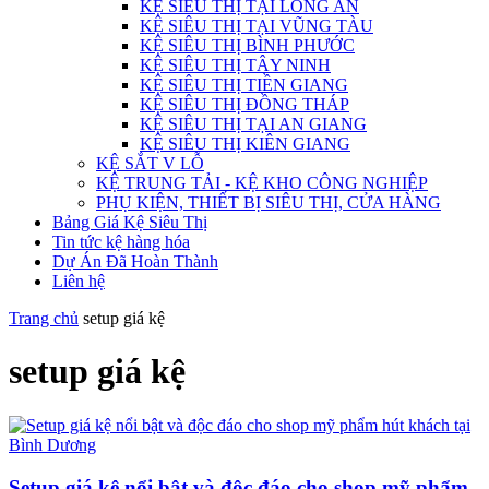
KỆ SIÊU THỊ TẠI LONG AN
KỆ SIÊU THỊ TẠI VŨNG TÀU
KỆ SIÊU THỊ BÌNH PHƯỚC
KỆ SIÊU THỊ TÂY NINH
KỆ SIÊU THỊ TIỀN GIANG
KỆ SIÊU THỊ ĐỒNG THÁP
KỆ SIÊU THỊ TẠI AN GIANG
KỆ SIÊU THỊ KIÊN GIANG
KỆ SẮT V LỖ
KỆ TRUNG TẢI - KỆ KHO CÔNG NGHIỆP
PHỤ KIỆN, THIẾT BỊ SIÊU THỊ, CỬA HÀNG
Bảng Giá Kệ Siêu Thị
Tin tức kệ hàng hóa
Dự Án Đã Hoàn Thành
Liên hệ
Trang chủ
setup giá kệ
setup giá kệ
Setup giá kệ nổi bật và độc đáo cho shop mỹ phẩm