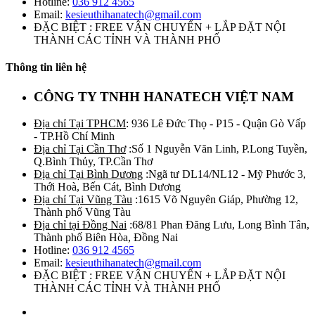
Hotline:
036 912 4565
Email:
kesieuthihanatech@gmail.com
ĐẶC BIỆT : FREE VẬN CHUYỂN + LẮP ĐẶT NỘI
THÀNH CÁC TỈNH VÀ THÀNH PHỐ
Thông tin liên hệ
CÔNG TY TNHH HANATECH VIỆT NAM
Địa chỉ Tại TPHCM
: 936 Lê Đức Thọ - P15 - Quận Gò Vấp
- TP.Hồ Chí Minh
Địa chỉ Tại Cần Thơ
:Số 1 Nguyễn Văn Linh, P.Long Tuyền,
Q.Bình Thủy, TP.Cần Thơ
Địa chỉ Tại Bình Dương
:Ngã tư DL14/NL12 - Mỹ Phước 3,
Thới Hoà, Bến Cát, Bình Dương
Địa chỉ Tại Vũng Tàu
:1615 Võ Nguyên Giáp, Phường 12,
Thành phố Vũng Tàu
Địa chỉ tại Đồng Nai
:68/81 Phan Đăng Lưu, Long Bình Tân,
Thành phố Biên Hòa, Đồng Nai
Hotline:
036 912 4565
Email:
kesieuthihanatech@gmail.com
ĐẶC BIỆT : FREE VẬN CHUYỂN + LẮP ĐẶT NỘI
THÀNH CÁC TỈNH VÀ THÀNH PHỐ