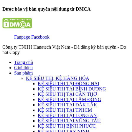
Được bảo vệ bản quyền nội dung từ DMCA
Fanpage Facebook
Công ty TNHH Hanatech Việt Nam - Đã đăng ký bản quyền - Do
not Copy
Trang chủ
Giới thiệu
Sản phẩm
KỆ SIÊU THỊ, KỆ HÀNG HÓA
KỆ SIÊU THỊ TẠI ĐỒNG NAI
KỆ SIÊU THỊ TẠI BÌNH DƯƠNG
KỆ SIÊU THỊ TẠI CẦN THƠ
KỆ SIÊU THỊ TẠI LÂM ĐỒNG
KỆ SIÊU THỊ TẠI ĐẮK LẮK
KỆ SIÊU THỊ TẠI TPHCM
KỆ SIÊU THỊ TẠI LONG AN
KỆ SIÊU THỊ TẠI VŨNG TÀU
KỆ SIÊU THỊ BÌNH PHƯỚC
KỆ SIÊU THỊ TÂY NINH