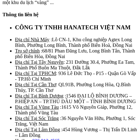
một khu du lịch “vàng” ...
Thông tin liên hệ
CÔNG TY TNHH HANATECH VIỆT NAM
Địa chỉ Nhà Máy
:Lô CN-1, Khu công nghiệp Agtex Long
Bình, Phường Long Bình, Thành phố Biên Hoà, Đồng Nai
Trụ sở chính
:68/81 Phan Đăng Lưu, Long Bình Tân, Thành
phố Biên Hòa, Đồng Nai
Địa chỉ Tại Tây Nguyên
: 231 Đường 30.4, Phường Ea Tam,
Thành Phố Buôn Ma Thuột, Đắk Lắk
Địa chỉ Tại TPHCM
: 936 Lê Đức Thọ - P15 - Quận Gò Vấp
- TP.Hồ Chí Minh
Địa chỉ Tại Cần Thơ
: QL91B, Phường Long Hòa, Q.Bình
Thủy, TP. Cần Thơ
Địa chỉ Tại Bình Dương
:1546 ĐẠI LỘ BÌNH DƯƠNG –
P.HIỆP AN – TP.THỦ DẦU MỘT – TỈNH BÌNH DƯƠNG
Địa chỉ Tại Vũng Tàu
:1615 Võ Nguyên Giáp, Phường 12,
Thành phố Vũng Tàu
Địa chỉ Tại Sóc Trăng
:36 Nguyễn Văn Hữu, Phường 1, Sóc
Trăng, Việt Nam
Địa chỉ Tại Lâm Đồng
:454 Hùng Vương – Thị Trấn Di Linh
– Lâm Đồng