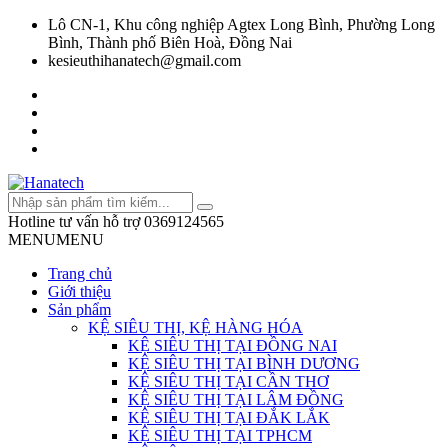
Lô CN-1, Khu công nghiệp Agtex Long Bình, Phường Long
Bình, Thành phố Biên Hoà, Đồng Nai
kesieuthihanatech@gmail.com
Hotline tư vấn hỗ trợ
0369124565
MENU
MENU
Trang chủ
Giới thiệu
Sản phẩm
KỆ SIÊU THỊ, KỆ HÀNG HÓA
KỆ SIÊU THỊ TẠI ĐỒNG NAI
KỆ SIÊU THỊ TẠI BÌNH DƯƠNG
KỆ SIÊU THỊ TẠI CẦN THƠ
KỆ SIÊU THỊ TẠI LÂM ĐỒNG
KỆ SIÊU THỊ TẠI ĐẮK LẮK
KỆ SIÊU THỊ TẠI TPHCM