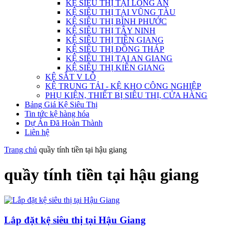
KỆ SIÊU THỊ TẠI LONG AN
KỆ SIÊU THỊ TẠI VŨNG TÀU
KỆ SIÊU THỊ BÌNH PHƯỚC
KỆ SIÊU THỊ TÂY NINH
KỆ SIÊU THỊ TIỀN GIANG
KỆ SIÊU THỊ ĐỒNG THÁP
KỆ SIÊU THỊ TẠI AN GIANG
KỆ SIÊU THỊ KIÊN GIANG
KỆ SẮT V LỖ
KỆ TRUNG TẢI - KỆ KHO CÔNG NGHIỆP
PHỤ KIỆN, THIẾT BỊ SIÊU THỊ, CỬA HÀNG
Bảng Giá Kệ Siêu Thị
Tin tức kệ hàng hóa
Dự Án Đã Hoàn Thành
Liên hệ
Trang chủ
quầy tính tiền tại hậu giang
quầy tính tiền tại hậu giang
Lắp đặt kệ siêu thị tại Hậu Giang