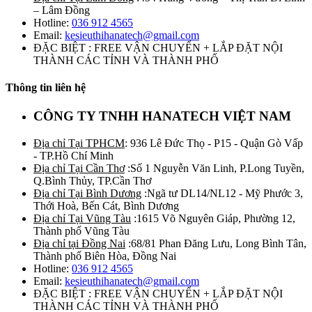
– Lâm Đồng
Hotline:
036 912 4565
Email:
kesieuthihanatech@gmail.com
ĐẶC BIỆT : FREE VẬN CHUYỂN + LẮP ĐẶT NỘI
THÀNH CÁC TỈNH VÀ THÀNH PHỐ
Thông tin liên hệ
CÔNG TY TNHH HANATECH VIỆT NAM
Địa chỉ Tại TPHCM
: 936 Lê Đức Thọ - P15 - Quận Gò Vấp
- TP.Hồ Chí Minh
Địa chỉ Tại Cần Thơ
:Số 1 Nguyễn Văn Linh, P.Long Tuyền,
Q.Bình Thủy, TP.Cần Thơ
Địa chỉ Tại Bình Dương
:Ngã tư DL14/NL12 - Mỹ Phước 3,
Thới Hoà, Bến Cát, Bình Dương
Địa chỉ Tại Vũng Tàu
:1615 Võ Nguyên Giáp, Phường 12,
Thành phố Vũng Tàu
Địa chỉ tại Đồng Nai
:68/81 Phan Đăng Lưu, Long Bình Tân,
Thành phố Biên Hòa, Đồng Nai
Hotline:
036 912 4565
Email:
kesieuthihanatech@gmail.com
ĐẶC BIỆT : FREE VẬN CHUYỂN + LẮP ĐẶT NỘI
THÀNH CÁC TỈNH VÀ THÀNH PHỐ