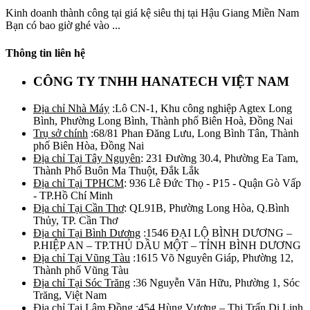
Kinh doanh thành công tại giá kệ siêu thị tại Hậu Giang Miền Nam
Bạn có bao giờ ghé vào ...
Thông tin liên hệ
CÔNG TY TNHH HANATECH VIỆT NAM
Địa chỉ Nhà Máy
:Lô CN-1, Khu công nghiệp Agtex Long
Bình, Phường Long Bình, Thành phố Biên Hoà, Đồng Nai
Trụ sở chính
:68/81 Phan Đăng Lưu, Long Bình Tân, Thành
phố Biên Hòa, Đồng Nai
Địa chỉ Tại Tây Nguyên
: 231 Đường 30.4, Phường Ea Tam,
Thành Phố Buôn Ma Thuột, Đắk Lắk
Địa chỉ Tại TPHCM
: 936 Lê Đức Thọ - P15 - Quận Gò Vấp
- TP.Hồ Chí Minh
Địa chỉ Tại Cần Thơ
: QL91B, Phường Long Hòa, Q.Bình
Thủy, TP. Cần Thơ
Địa chỉ Tại Bình Dương
:1546 ĐẠI LỘ BÌNH DƯƠNG –
P.HIỆP AN – TP.THỦ DẦU MỘT – TỈNH BÌNH DƯƠNG
Địa chỉ Tại Vũng Tàu
:1615 Võ Nguyên Giáp, Phường 12,
Thành phố Vũng Tàu
Địa chỉ Tại Sóc Trăng
:36 Nguyễn Văn Hữu, Phường 1, Sóc
Trăng, Việt Nam
Địa chỉ Tại Lâm Đồng
:454 Hùng Vương – Thị Trấn Di Linh