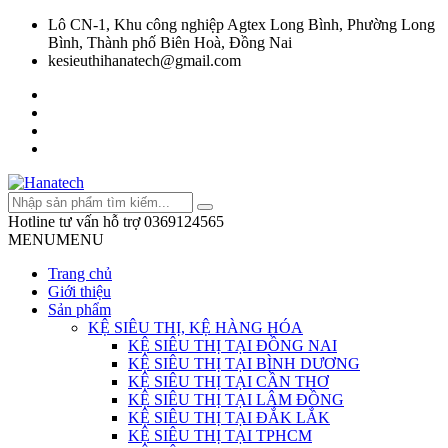
Lô CN-1, Khu công nghiệp Agtex Long Bình, Phường Long
Bình, Thành phố Biên Hoà, Đồng Nai
kesieuthihanatech@gmail.com
Hotline tư vấn hỗ trợ
0369124565
MENU
MENU
Trang chủ
Giới thiệu
Sản phẩm
KỆ SIÊU THỊ, KỆ HÀNG HÓA
KỆ SIÊU THỊ TẠI ĐỒNG NAI
KỆ SIÊU THỊ TẠI BÌNH DƯƠNG
KỆ SIÊU THỊ TẠI CẦN THƠ
KỆ SIÊU THỊ TẠI LÂM ĐỒNG
KỆ SIÊU THỊ TẠI ĐẮK LẮK
KỆ SIÊU THỊ TẠI TPHCM