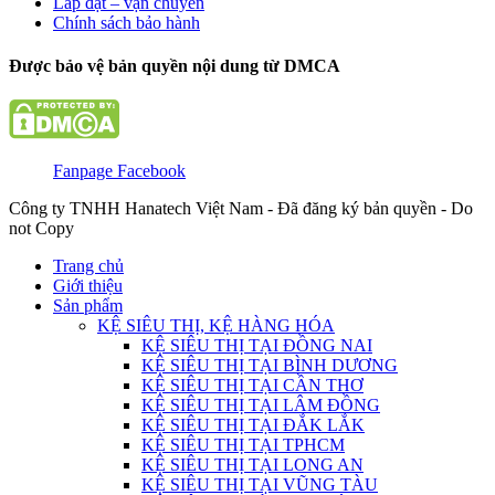
Lắp đặt – vận chuyển
Chính sách bảo hành
Được bảo vệ bản quyền nội dung từ DMCA
Fanpage Facebook
Công ty TNHH Hanatech Việt Nam - Đã đăng ký bản quyền - Do
not Copy
Trang chủ
Giới thiệu
Sản phẩm
KỆ SIÊU THỊ, KỆ HÀNG HÓA
KỆ SIÊU THỊ TẠI ĐỒNG NAI
KỆ SIÊU THỊ TẠI BÌNH DƯƠNG
KỆ SIÊU THỊ TẠI CẦN THƠ
KỆ SIÊU THỊ TẠI LÂM ĐỒNG
KỆ SIÊU THỊ TẠI ĐẮK LẮK
KỆ SIÊU THỊ TẠI TPHCM
KỆ SIÊU THỊ TẠI LONG AN
KỆ SIÊU THỊ TẠI VŨNG TÀU