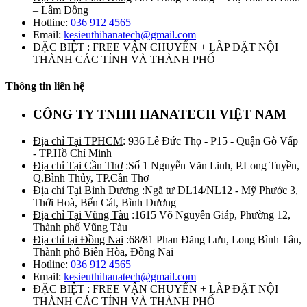
– Lâm Đồng
Hotline:
036 912 4565
Email:
kesieuthihanatech@gmail.com
ĐẶC BIỆT : FREE VẬN CHUYỂN + LẮP ĐẶT NỘI
THÀNH CÁC TỈNH VÀ THÀNH PHỐ
Thông tin liên hệ
CÔNG TY TNHH HANATECH VIỆT NAM
Địa chỉ Tại TPHCM
: 936 Lê Đức Thọ - P15 - Quận Gò Vấp
- TP.Hồ Chí Minh
Địa chỉ Tại Cần Thơ
:Số 1 Nguyễn Văn Linh, P.Long Tuyền,
Q.Bình Thủy, TP.Cần Thơ
Địa chỉ Tại Bình Dương
:Ngã tư DL14/NL12 - Mỹ Phước 3,
Thới Hoà, Bến Cát, Bình Dương
Địa chỉ Tại Vũng Tàu
:1615 Võ Nguyên Giáp, Phường 12,
Thành phố Vũng Tàu
Địa chỉ tại Đồng Nai
:68/81 Phan Đăng Lưu, Long Bình Tân,
Thành phố Biên Hòa, Đồng Nai
Hotline:
036 912 4565
Email:
kesieuthihanatech@gmail.com
ĐẶC BIỆT : FREE VẬN CHUYỂN + LẮP ĐẶT NỘI
THÀNH CÁC TỈNH VÀ THÀNH PHỐ