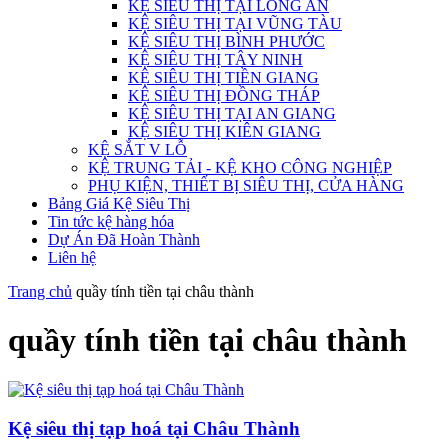
KỆ SIÊU THỊ TẠI LONG AN
KỆ SIÊU THỊ TẠI VŨNG TÀU
KỆ SIÊU THỊ BÌNH PHƯỚC
KỆ SIÊU THỊ TÂY NINH
KỆ SIÊU THỊ TIỀN GIANG
KỆ SIÊU THỊ ĐỒNG THÁP
KỆ SIÊU THỊ TẠI AN GIANG
KỆ SIÊU THỊ KIÊN GIANG
KỆ SẮT V LỖ
KỆ TRUNG TẢI - KỆ KHO CÔNG NGHIỆP
PHỤ KIỆN, THIẾT BỊ SIÊU THỊ, CỬA HÀNG
Bảng Giá Kệ Siêu Thị
Tin tức kệ hàng hóa
Dự Án Đã Hoàn Thành
Liên hệ
Trang chủ
quầy tính tiền tại châu thành
quầy tính tiền tại châu thành
Kệ siêu thị tạp hoá tại Châu Thành