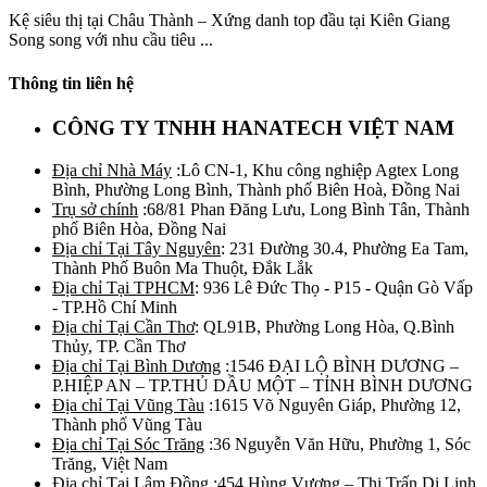
Kệ siêu thị tại Châu Thành – Xứng danh top đầu tại Kiên Giang
Song song với nhu cầu tiêu ...
Thông tin liên hệ
CÔNG TY TNHH HANATECH VIỆT NAM
Địa chỉ Nhà Máy
:Lô CN-1, Khu công nghiệp Agtex Long
Bình, Phường Long Bình, Thành phố Biên Hoà, Đồng Nai
Trụ sở chính
:68/81 Phan Đăng Lưu, Long Bình Tân, Thành
phố Biên Hòa, Đồng Nai
Địa chỉ Tại Tây Nguyên
: 231 Đường 30.4, Phường Ea Tam,
Thành Phố Buôn Ma Thuột, Đắk Lắk
Địa chỉ Tại TPHCM
: 936 Lê Đức Thọ - P15 - Quận Gò Vấp
- TP.Hồ Chí Minh
Địa chỉ Tại Cần Thơ
: QL91B, Phường Long Hòa, Q.Bình
Thủy, TP. Cần Thơ
Địa chỉ Tại Bình Dương
:1546 ĐẠI LỘ BÌNH DƯƠNG –
P.HIỆP AN – TP.THỦ DẦU MỘT – TỈNH BÌNH DƯƠNG
Địa chỉ Tại Vũng Tàu
:1615 Võ Nguyên Giáp, Phường 12,
Thành phố Vũng Tàu
Địa chỉ Tại Sóc Trăng
:36 Nguyễn Văn Hữu, Phường 1, Sóc
Trăng, Việt Nam
Địa chỉ Tại Lâm Đồng
:454 Hùng Vương – Thị Trấn Di Linh