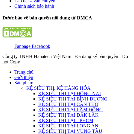
Lắp đặt – vận chuyển
Chính sách bảo hành
Được bảo vệ bản quyền nội dung từ DMCA
Fanpage Facebook
Công ty TNHH Hanatech Việt Nam - Đã đăng ký bản quyền - Do
not Copy
Trang chủ
Giới thiệu
Sản phẩm
KỆ SIÊU THỊ, KỆ HÀNG HÓA
KỆ SIÊU THỊ TẠI ĐỒNG NAI
KỆ SIÊU THỊ TẠI BÌNH DƯƠNG
KỆ SIÊU THỊ TẠI CẦN THƠ
KỆ SIÊU THỊ TẠI LÂM ĐỒNG
KỆ SIÊU THỊ TẠI ĐẮK LẮK
KỆ SIÊU THỊ TẠI TPHCM
KỆ SIÊU THỊ TẠI LONG AN
KỆ SIÊU THỊ TẠI VŨNG TÀU