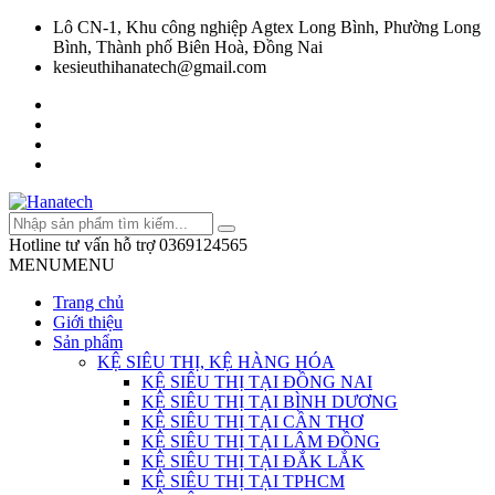
Lô CN-1, Khu công nghiệp Agtex Long Bình, Phường Long
Bình, Thành phố Biên Hoà, Đồng Nai
kesieuthihanatech@gmail.com
Hotline tư vấn hỗ trợ
0369124565
MENU
MENU
Trang chủ
Giới thiệu
Sản phẩm
KỆ SIÊU THỊ, KỆ HÀNG HÓA
KỆ SIÊU THỊ TẠI ĐỒNG NAI
KỆ SIÊU THỊ TẠI BÌNH DƯƠNG
KỆ SIÊU THỊ TẠI CẦN THƠ
KỆ SIÊU THỊ TẠI LÂM ĐỒNG
KỆ SIÊU THỊ TẠI ĐẮK LẮK
KỆ SIÊU THỊ TẠI TPHCM