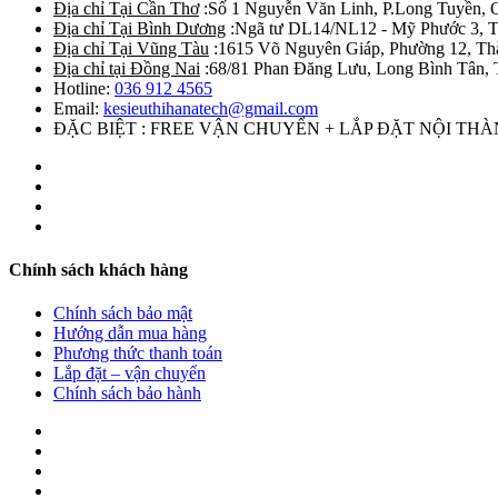
Địa chỉ Tại Cần Thơ
:Số 1 Nguyễn Văn Linh, P.Long Tuyền, 
Địa chỉ Tại Bình Dương
:Ngã tư DL14/NL12 - Mỹ Phước 3, T
Địa chỉ Tại Vũng Tàu
:1615 Võ Nguyên Giáp, Phường 12, Th
Địa chỉ tại Đồng Nai
:68/81 Phan Đăng Lưu, Long Bình Tân, 
Hotline:
036 912 4565
Email:
kesieuthihanatech@gmail.com
ĐẶC BIỆT : FREE VẬN CHUYỂN + LẮP ĐẶT NỘI TH
Chính sách khách hàng
Chính sách bảo mật
Hướng dẫn mua hàng
Phương thức thanh toán
Lắp đặt – vận chuyển
Chính sách bảo hành