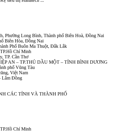
ệ siêu thị Hanatech ...
h, Phường Long Bình, Thành phố Biên Hoà, Đồng Nai
hố Biên Hòa, Đồng Nai
Thành Phố Buôn Ma Thuột, Đắk Lắk
 TP.Hồ Chí Minh
y, TP. Cần Thơ
HIỆP AN – TP.THỦ DẦU MỘT – TỈNH BÌNH DƯƠNG
ành phố Vũng Tàu
răng, Việt Nam
 – Lâm Đồng
ÀNH CÁC TỈNH VÀ THÀNH PHỐ
 TP.Hồ Chí Minh