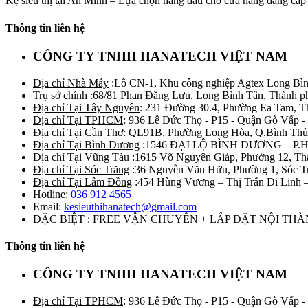
Kệ siêu thị tại An Minh – Lựa chọn hàng đầu cho cửa hàng đẳng cấp K
Thông tin liên hệ
CÔNG TY TNHH HANATECH VIỆT NAM
Địa chỉ Nhà Máy
:Lô CN-1, Khu công nghiệp Agtex Long Bìn
Trụ sở chính
:68/81 Phan Đăng Lưu, Long Bình Tân, Thành p
Địa chỉ Tại Tây Nguyên
: 231 Đường 30.4, Phường Ea Tam, 
Địa chỉ Tại TPHCM
: 936 Lê Đức Thọ - P15 - Quận Gò Vấp -
Địa chỉ Tại Cần Thơ
: QL91B, Phường Long Hòa, Q.Bình Thủ
Địa chỉ Tại Bình Dương
:1546 ĐẠI LỘ BÌNH DƯƠNG – P.
Địa chỉ Tại Vũng Tàu
:1615 Võ Nguyên Giáp, Phường 12, Th
Địa chỉ Tại Sóc Trăng
:36 Nguyễn Văn Hữu, Phường 1, Sóc T
Địa chỉ Tại Lâm Đồng
:454 Hùng Vương – Thị Trấn Di Linh
Hotline:
036 912 4565
Email:
kesieuthihanatech@gmail.com
ĐẶC BIỆT : FREE VẬN CHUYỂN + LẮP ĐẶT NỘI TH
Thông tin liên hệ
CÔNG TY TNHH HANATECH VIỆT NAM
Địa chỉ Tại TPHCM
: 936 Lê Đức Thọ - P15 - Quận Gò Vấp -