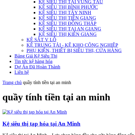
KỆ SIÊU THỊ TẠI VŨNG TÀU
KỆ SIÊU THỊ BÌNH PHƯỚC
KỆ SIÊU THỊ TÂY NINH
KỆ SIÊU THỊ TIỀN GIANG
KỆ SIÊU THỊ ĐỒNG THÁP
KỆ SIÊU THỊ TẠI AN GIANG
KỆ SIÊU THỊ KIÊN GIANG
KỆ SẮT V LỖ
KỆ TRUNG TẢI - KỆ KHO CÔNG NGHIỆP
PHỤ KIỆN, THIẾT BỊ SIÊU THỊ, CỬA HÀNG
Bảng Giá Kệ Siêu Thị
Tin tức kệ hàng hóa
Dự Án Đã Hoàn Thành
Liên hệ
Trang chủ
quầy tính tiền tại an minh
quầy tính tiền tại an minh
Kệ siêu thị tạp hóa tại An Minh