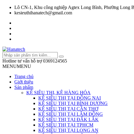
Lô CN-1, Khu công nghiệp Agtex Long Bình, Phường Long B
kesieuthihanatech@gmail.com
Hotline tư vấn hỗ trợ
0369124565
MENU
MENU
Trang chủ
Giới thiệu
Sản phẩm
KỆ SIÊU THỊ, KỆ HÀNG HÓA
KỆ SIÊU THỊ TẠI ĐỒNG NAI
KỆ SIÊU THỊ TẠI BÌNH DƯƠNG
KỆ SIÊU THỊ TẠI CẦN THƠ
KỆ SIÊU THỊ TẠI LÂM ĐỒNG
KỆ SIÊU THỊ TẠI ĐẮK LẮK
KỆ SIÊU THỊ TẠI TPHCM
KỆ SIÊU THỊ TẠI LONG AN