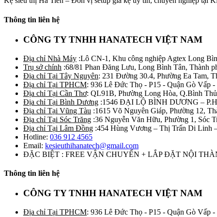
Kệ siêu thị Hà Tiên – Đơn vị setup giá kệ uy tín, chuyên nghiệp tại 
Thông tin liên hệ
CÔNG TY TNHH HANATECH VIỆT NAM
Địa chỉ Nhà Máy
:Lô CN-1, Khu công nghiệp Agtex Long Bìn
Trụ sở chính
:68/81 Phan Đăng Lưu, Long Bình Tân, Thành p
Địa chỉ Tại Tây Nguyên
: 231 Đường 30.4, Phường Ea Tam, 
Địa chỉ Tại TPHCM
: 936 Lê Đức Thọ - P15 - Quận Gò Vấp -
Địa chỉ Tại Cần Thơ
: QL91B, Phường Long Hòa, Q.Bình Thủ
Địa chỉ Tại Bình Dương
:1546 ĐẠI LỘ BÌNH DƯƠNG – P.
Địa chỉ Tại Vũng Tàu
:1615 Võ Nguyên Giáp, Phường 12, Th
Địa chỉ Tại Sóc Trăng
:36 Nguyễn Văn Hữu, Phường 1, Sóc T
Địa chỉ Tại Lâm Đồng
:454 Hùng Vương – Thị Trấn Di Linh
Hotline:
036 912 4565
Email:
kesieuthihanatech@gmail.com
ĐẶC BIỆT : FREE VẬN CHUYỂN + LẮP ĐẶT NỘI TH
Thông tin liên hệ
CÔNG TY TNHH HANATECH VIỆT NAM
Địa chỉ Tại TPHCM
: 936 Lê Đức Thọ - P15 - Quận Gò Vấp -