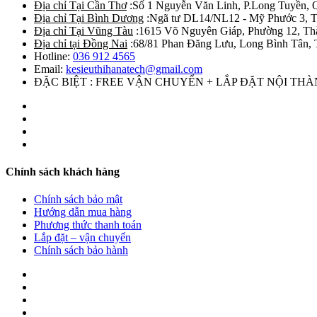
Địa chỉ Tại Cần Thơ
:Số 1 Nguyễn Văn Linh, P.Long Tuyền, 
Địa chỉ Tại Bình Dương
:Ngã tư DL14/NL12 - Mỹ Phước 3, T
Địa chỉ Tại Vũng Tàu
:1615 Võ Nguyên Giáp, Phường 12, Th
Địa chỉ tại Đồng Nai
:68/81 Phan Đăng Lưu, Long Bình Tân, 
Hotline:
036 912 4565
Email:
kesieuthihanatech@gmail.com
ĐẶC BIỆT : FREE VẬN CHUYỂN + LẮP ĐẶT NỘI TH
Chính sách khách hàng
Chính sách bảo mật
Hướng dẫn mua hàng
Phương thức thanh toán
Lắp đặt – vận chuyển
Chính sách bảo hành