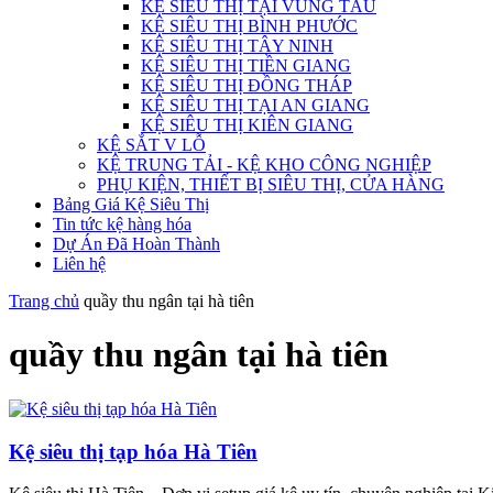
KỆ SIÊU THỊ TẠI VŨNG TÀU
KỆ SIÊU THỊ BÌNH PHƯỚC
KỆ SIÊU THỊ TÂY NINH
KỆ SIÊU THỊ TIỀN GIANG
KỆ SIÊU THỊ ĐỒNG THÁP
KỆ SIÊU THỊ TẠI AN GIANG
KỆ SIÊU THỊ KIÊN GIANG
KỆ SẮT V LỖ
KỆ TRUNG TẢI - KỆ KHO CÔNG NGHIỆP
PHỤ KIỆN, THIẾT BỊ SIÊU THỊ, CỬA HÀNG
Bảng Giá Kệ Siêu Thị
Tin tức kệ hàng hóa
Dự Án Đã Hoàn Thành
Liên hệ
Trang chủ
quầy thu ngân tại hà tiên
quầy thu ngân tại hà tiên
Kệ siêu thị tạp hóa Hà Tiên