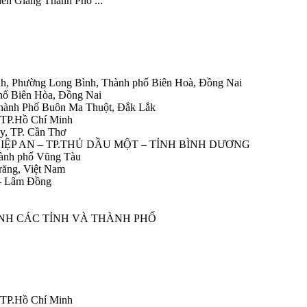
Kiên Giang Thành Phố ...
h, Phường Long Bình, Thành phố Biên Hoà, Đồng Nai
hố Biên Hòa, Đồng Nai
Thành Phố Buôn Ma Thuột, Đắk Lắk
 TP.Hồ Chí Minh
y, TP. Cần Thơ
HIỆP AN – TP.THỦ DẦU MỘT – TỈNH BÌNH DƯƠNG
ành phố Vũng Tàu
răng, Việt Nam
 – Lâm Đồng
ÀNH CÁC TỈNH VÀ THÀNH PHỐ
 TP.Hồ Chí Minh