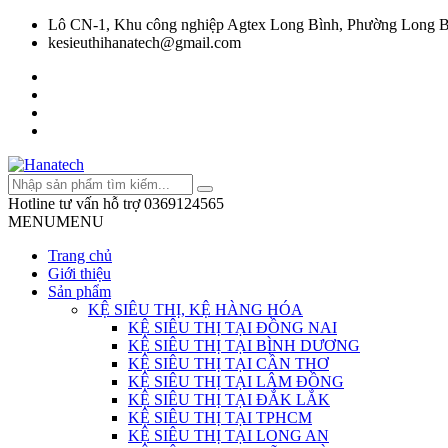
Lô CN-1, Khu công nghiệp Agtex Long Bình, Phường Long B
kesieuthihanatech@gmail.com
Hotline tư vấn hỗ trợ
0369124565
MENU
MENU
Trang chủ
Giới thiệu
Sản phẩm
KỆ SIÊU THỊ, KỆ HÀNG HÓA
KỆ SIÊU THỊ TẠI ĐỒNG NAI
KỆ SIÊU THỊ TẠI BÌNH DƯƠNG
KỆ SIÊU THỊ TẠI CẦN THƠ
KỆ SIÊU THỊ TẠI LÂM ĐỒNG
KỆ SIÊU THỊ TẠI ĐẮK LẮK
KỆ SIÊU THỊ TẠI TPHCM
KỆ SIÊU THỊ TẠI LONG AN