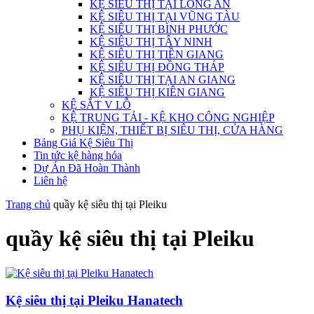
KỆ SIÊU THỊ TẠI LONG AN
KỆ SIÊU THỊ TẠI VŨNG TÀU
KỆ SIÊU THỊ BÌNH PHƯỚC
KỆ SIÊU THỊ TÂY NINH
KỆ SIÊU THỊ TIỀN GIANG
KỆ SIÊU THỊ ĐỒNG THÁP
KỆ SIÊU THỊ TẠI AN GIANG
KỆ SIÊU THỊ KIÊN GIANG
KỆ SẮT V LỖ
KỆ TRUNG TẢI - KỆ KHO CÔNG NGHIỆP
PHỤ KIỆN, THIẾT BỊ SIÊU THỊ, CỬA HÀNG
Bảng Giá Kệ Siêu Thị
Tin tức kệ hàng hóa
Dự Án Đã Hoàn Thành
Liên hệ
Trang chủ
quầy kệ siêu thị tại Pleiku
quầy kệ siêu thị tại Pleiku
Kệ siêu thị tại Pleiku Hanatech