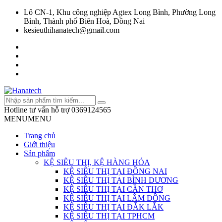
Lô CN-1, Khu công nghiệp Agtex Long Bình, Phường Long
Bình, Thành phố Biên Hoà, Đồng Nai
kesieuthihanatech@gmail.com
Hotline tư vấn hỗ trợ
0369124565
MENU
MENU
Trang chủ
Giới thiệu
Sản phẩm
KỆ SIÊU THỊ, KỆ HÀNG HÓA
KỆ SIÊU THỊ TẠI ĐỒNG NAI
KỆ SIÊU THỊ TẠI BÌNH DƯƠNG
KỆ SIÊU THỊ TẠI CẦN THƠ
KỆ SIÊU THỊ TẠI LÂM ĐỒNG
KỆ SIÊU THỊ TẠI ĐẮK LẮK
KỆ SIÊU THỊ TẠI TPHCM