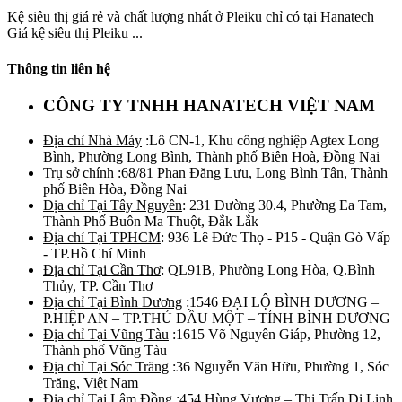
Kệ siêu thị giá rẻ và chất lượng nhất ở Pleiku chỉ có tại Hanatech
Giá kệ siêu thị Pleiku ...
Thông tin liên hệ
CÔNG TY TNHH HANATECH VIỆT NAM
Địa chỉ Nhà Máy
:Lô CN-1, Khu công nghiệp Agtex Long
Bình, Phường Long Bình, Thành phố Biên Hoà, Đồng Nai
Trụ sở chính
:68/81 Phan Đăng Lưu, Long Bình Tân, Thành
phố Biên Hòa, Đồng Nai
Địa chỉ Tại Tây Nguyên
: 231 Đường 30.4, Phường Ea Tam,
Thành Phố Buôn Ma Thuột, Đắk Lắk
Địa chỉ Tại TPHCM
: 936 Lê Đức Thọ - P15 - Quận Gò Vấp
- TP.Hồ Chí Minh
Địa chỉ Tại Cần Thơ
: QL91B, Phường Long Hòa, Q.Bình
Thủy, TP. Cần Thơ
Địa chỉ Tại Bình Dương
:1546 ĐẠI LỘ BÌNH DƯƠNG –
P.HIỆP AN – TP.THỦ DẦU MỘT – TỈNH BÌNH DƯƠNG
Địa chỉ Tại Vũng Tàu
:1615 Võ Nguyên Giáp, Phường 12,
Thành phố Vũng Tàu
Địa chỉ Tại Sóc Trăng
:36 Nguyễn Văn Hữu, Phường 1, Sóc
Trăng, Việt Nam
Địa chỉ Tại Lâm Đồng
:454 Hùng Vương – Thị Trấn Di Linh