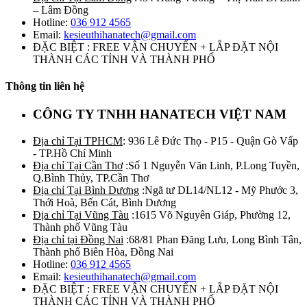
– Lâm Đồng
Hotline:
036 912 4565
Email:
kesieuthihanatech@gmail.com
ĐẶC BIỆT : FREE VẬN CHUYỂN + LẮP ĐẶT NỘI
THÀNH CÁC TỈNH VÀ THÀNH PHỐ
Thông tin liên hệ
CÔNG TY TNHH HANATECH VIỆT NAM
Địa chỉ Tại TPHCM
: 936 Lê Đức Thọ - P15 - Quận Gò Vấp
- TP.Hồ Chí Minh
Địa chỉ Tại Cần Thơ
:Số 1 Nguyễn Văn Linh, P.Long Tuyền,
Q.Bình Thủy, TP.Cần Thơ
Địa chỉ Tại Bình Dương
:Ngã tư DL14/NL12 - Mỹ Phước 3,
Thới Hoà, Bến Cát, Bình Dương
Địa chỉ Tại Vũng Tàu
:1615 Võ Nguyên Giáp, Phường 12,
Thành phố Vũng Tàu
Địa chỉ tại Đồng Nai
:68/81 Phan Đăng Lưu, Long Bình Tân,
Thành phố Biên Hòa, Đồng Nai
Hotline:
036 912 4565
Email:
kesieuthihanatech@gmail.com
ĐẶC BIỆT : FREE VẬN CHUYỂN + LẮP ĐẶT NỘI
THÀNH CÁC TỈNH VÀ THÀNH PHỐ