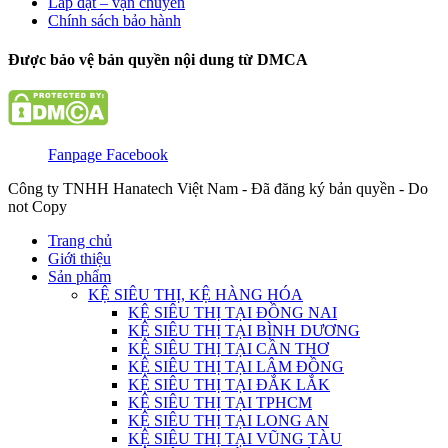
Lắp đặt – vận chuyển
Chính sách bảo hành
Được bảo vệ bản quyền nội dung từ DMCA
Fanpage Facebook
Công ty TNHH Hanatech Việt Nam - Đã đăng ký bản quyền - Do
not Copy
Trang chủ
Giới thiệu
Sản phẩm
KỆ SIÊU THỊ, KỆ HÀNG HÓA
KỆ SIÊU THỊ TẠI ĐỒNG NAI
KỆ SIÊU THỊ TẠI BÌNH DƯƠNG
KỆ SIÊU THỊ TẠI CẦN THƠ
KỆ SIÊU THỊ TẠI LÂM ĐỒNG
KỆ SIÊU THỊ TẠI ĐẮK LẮK
KỆ SIÊU THỊ TẠI TPHCM
KỆ SIÊU THỊ TẠI LONG AN
KỆ SIÊU THỊ TẠI VŨNG TÀU