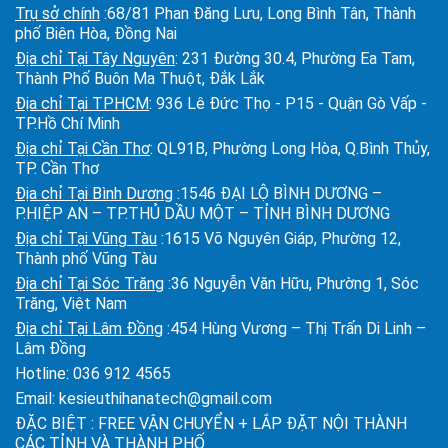
Trụ sở chính
:68/81 Phan Đăng Lưu, Long Bình Tân, Thành
phố Biên Hòa, Đồng Nai
Địa chỉ Tại Tây Nguyên
: 231 Đường 30.4, Phường Ea Tam,
Thành Phố Buôn Ma Thuột, Đắk Lắk
Địa chỉ Tại TPHCM
: 936 Lê Đức Thọ - P15 - Quận Gò Vấp -
TP.Hồ Chí Minh
Địa chỉ Tại Cần Thơ
: QL91B, Phường Long Hòa, Q.Bình Thủy,
TP. Cần Thơ
Địa chỉ Tại Bình Dương
:1546 ĐẠI LỘ BÌNH DƯƠNG –
P.HIỆP AN – TP.THỦ DẦU MỘT – TỈNH BÌNH DƯƠNG
Địa chỉ Tại Vũng Tàu
:1615 Võ Nguyên Giáp, Phường 12,
Thành phố Vũng Tàu
Địa chỉ Tại Sóc Trăng
:36 Nguyễn Văn Hữu, Phường 1, Sóc
Trăng, Việt Nam
Địa chỉ Tại Lâm Đồng
:454 Hùng Vương – Thị Trấn Di Linh –
Lâm Đồng
Hotline:
036 912 4565
Email:
kesieuthihanatech@gmail.com
ĐẶC BIỆT : FREE VẬN CHUYỂN + LẮP ĐẶT NỘI THÀNH
CÁC TỈNH VÀ THÀNH PHỐ