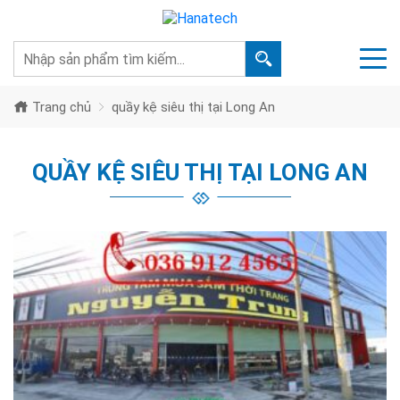
Trang chủ
quầy kệ siêu thị tại Long An
QUẦY KỆ SIÊU THỊ TẠI LONG AN