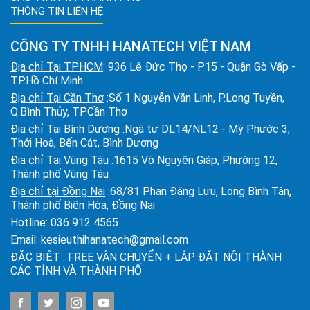
THÔNG TIN LIÊN HỆ
CÔNG TY TNHH HANATECH VIỆT NAM
Địa chỉ Tại TPHCM
: 936 Lê Đức Thọ - P15 - Quận Gò Vấp -
TP.Hồ Chí Minh
Địa chỉ Tại Cần Thơ
:Số 1 Nguyễn Văn Linh, P.Long Tuyền,
Q.Bình Thủy, TP.Cần Thơ
Địa chỉ Tại Bình Dương
:Ngã tư DL14/NL12 - Mỹ Phước 3,
Thới Hoà, Bến Cát, Bình Dương
Địa chỉ Tại Vũng Tàu
:1615 Võ Nguyên Giáp, Phường 12,
Thành phố Vũng Tàu
Địa chỉ tại Đồng Nai
:68/81 Phan Đăng Lưu, Long Bình Tân,
Thành phố Biên Hòa, Đồng Nai
Hotline:
036 912 4565
Email:
kesieuthihanatech@gmail.com
ĐẶC BIỆT : FREE VẬN CHUYỂN + LẮP ĐẶT NỘI THÀNH
CÁC TỈNH VÀ THÀNH PHỐ