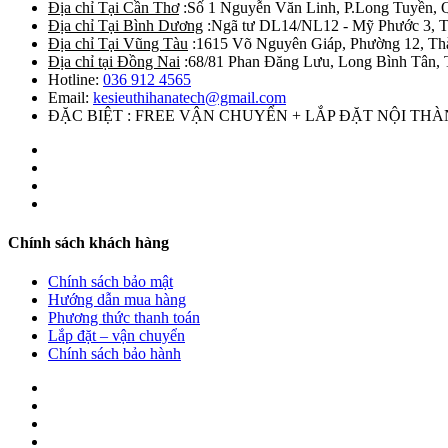
Địa chỉ Tại Cần Thơ
:Số 1 Nguyễn Văn Linh, P.Long Tuyền, 
Địa chỉ Tại Bình Dương
:Ngã tư DL14/NL12 - Mỹ Phước 3, T
Địa chỉ Tại Vũng Tàu
:1615 Võ Nguyên Giáp, Phường 12, Th
Địa chỉ tại Đồng Nai
:68/81 Phan Đăng Lưu, Long Bình Tân, 
Hotline:
036 912 4565
Email:
kesieuthihanatech@gmail.com
ĐẶC BIỆT : FREE VẬN CHUYỂN + LẮP ĐẶT NỘI TH
Chính sách khách hàng
Chính sách bảo mật
Hướng dẫn mua hàng
Phương thức thanh toán
Lắp đặt – vận chuyển
Chính sách bảo hành