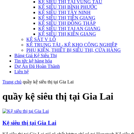
KỆ SIÊU THỊ TẠI VŨNG TÀU
KỆ SIÊU THỊ BÌNH PHƯỚC
KỆ SIÊU THỊ TÂY NINH
KỆ SIÊU THỊ TIỀN GIANG
KỆ SIÊU THỊ ĐỒNG THÁP
KỆ SIÊU THỊ TẠI AN GIANG
KỆ SIÊU THỊ KIÊN GIANG
KỆ SẮT V LỖ
KỆ TRUNG TẢI - KỆ KHO CÔNG NGHIỆP
PHỤ KIỆN, THIẾT BỊ SIÊU THỊ, CỬA HÀNG
Bảng Giá Kệ Siêu Thị
Tin tức kệ hàng hóa
Dự Án Đã Hoàn Thành
Liên hệ
Trang chủ
quầy kệ siêu thị tại Gia Lai
quầy kệ siêu thị tại Gia Lai
Kệ siêu thị tại Gia Lai