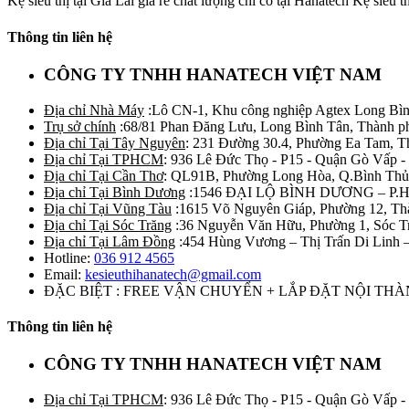
Kệ siêu thị tại Gia Lai giá rẻ chất lượng chỉ có tại Hanatech Kệ siêu th
Thông tin liên hệ
CÔNG TY TNHH HANATECH VIỆT NAM
Địa chỉ Nhà Máy
:Lô CN-1, Khu công nghiệp Agtex Long Bìn
Trụ sở chính
:68/81 Phan Đăng Lưu, Long Bình Tân, Thành p
Địa chỉ Tại Tây Nguyên
: 231 Đường 30.4, Phường Ea Tam, 
Địa chỉ Tại TPHCM
: 936 Lê Đức Thọ - P15 - Quận Gò Vấp -
Địa chỉ Tại Cần Thơ
: QL91B, Phường Long Hòa, Q.Bình Thủ
Địa chỉ Tại Bình Dương
:1546 ĐẠI LỘ BÌNH DƯƠNG – P.
Địa chỉ Tại Vũng Tàu
:1615 Võ Nguyên Giáp, Phường 12, Th
Địa chỉ Tại Sóc Trăng
:36 Nguyễn Văn Hữu, Phường 1, Sóc T
Địa chỉ Tại Lâm Đồng
:454 Hùng Vương – Thị Trấn Di Linh
Hotline:
036 912 4565
Email:
kesieuthihanatech@gmail.com
ĐẶC BIỆT : FREE VẬN CHUYỂN + LẮP ĐẶT NỘI TH
Thông tin liên hệ
CÔNG TY TNHH HANATECH VIỆT NAM
Địa chỉ Tại TPHCM
: 936 Lê Đức Thọ - P15 - Quận Gò Vấp -