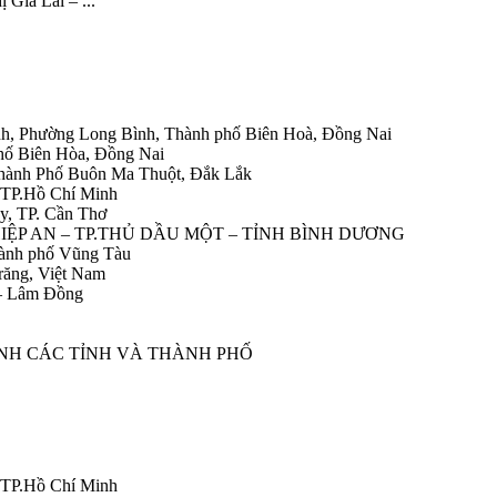
ị Gia Lai – ...
h, Phường Long Bình, Thành phố Biên Hoà, Đồng Nai
hố Biên Hòa, Đồng Nai
Thành Phố Buôn Ma Thuột, Đắk Lắk
 TP.Hồ Chí Minh
y, TP. Cần Thơ
HIỆP AN – TP.THỦ DẦU MỘT – TỈNH BÌNH DƯƠNG
ành phố Vũng Tàu
răng, Việt Nam
 – Lâm Đồng
ÀNH CÁC TỈNH VÀ THÀNH PHỐ
 TP.Hồ Chí Minh