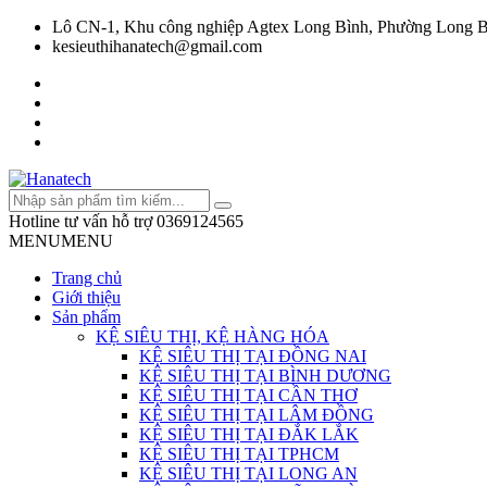
Lô CN-1, Khu công nghiệp Agtex Long Bình, Phường Long B
kesieuthihanatech@gmail.com
Hotline tư vấn hỗ trợ
0369124565
MENU
MENU
Trang chủ
Giới thiệu
Sản phẩm
KỆ SIÊU THỊ, KỆ HÀNG HÓA
KỆ SIÊU THỊ TẠI ĐỒNG NAI
KỆ SIÊU THỊ TẠI BÌNH DƯƠNG
KỆ SIÊU THỊ TẠI CẦN THƠ
KỆ SIÊU THỊ TẠI LÂM ĐỒNG
KỆ SIÊU THỊ TẠI ĐẮK LẮK
KỆ SIÊU THỊ TẠI TPHCM
KỆ SIÊU THỊ TẠI LONG AN