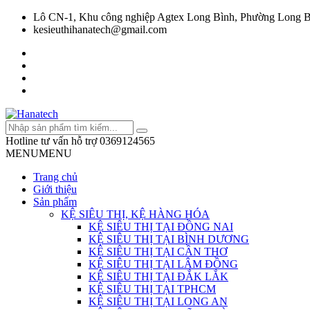
Lô CN-1, Khu công nghiệp Agtex Long Bình, Phường Long B
kesieuthihanatech@gmail.com
Hotline tư vấn hỗ trợ
0369124565
MENU
MENU
Trang chủ
Giới thiệu
Sản phẩm
KỆ SIÊU THỊ, KỆ HÀNG HÓA
KỆ SIÊU THỊ TẠI ĐỒNG NAI
KỆ SIÊU THỊ TẠI BÌNH DƯƠNG
KỆ SIÊU THỊ TẠI CẦN THƠ
KỆ SIÊU THỊ TẠI LÂM ĐỒNG
KỆ SIÊU THỊ TẠI ĐẮK LẮK
KỆ SIÊU THỊ TẠI TPHCM
KỆ SIÊU THỊ TẠI LONG AN