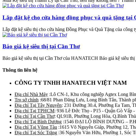
Mua Kệ siêu thị Thanh Lý tại Cần Thơ, nên hay không nên ? Thanh lý 
Lắp đặt kệ cho cửa hàng đồng phục và quà tặng tại
Lắp đặt kệ siêu thị cho cửa hàng Đồng Phục và Quà Tặng của công 
Báo giá kệ siêu thị tại Cần Thơ
Báo giá kệ siêu thị tại Cần Thơ của HANATECH Báo giá kệ siêu thị tạ
Thông tin liên hệ
CÔNG TY TNHH HANATECH VIỆT NAM
Địa chỉ Nhà Máy
:Lô CN-1, Khu công nghiệp Agtex Long Bìn
Trụ sở chính
:68/81 Phan Đăng Lưu, Long Bình Tân, Thành p
Địa chỉ Tại Tây Nguyên
: 231 Đường 30.4, Phường Ea Tam, 
Địa chỉ Tại TPHCM
: 936 Lê Đức Thọ - P15 - Quận Gò Vấp -
Địa chỉ Tại Cần Thơ
: QL91B, Phường Long Hòa, Q.Bình Thủ
Địa chỉ Tại Bình Dương
:1546 ĐẠI LỘ BÌNH DƯƠNG – P.
Địa chỉ Tại Vũng Tàu
:1615 Võ Nguyên Giáp, Phường 12, Th
Địa chỉ Tại Sóc Trăng
:36 Nguyễn Văn Hữu, Phường 1, Sóc T