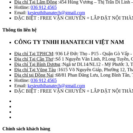
Địa chỉ Tại Lâm Đồng
:454 Hùng Vương – Thị Trấn Di Linh
Hotline:
036 912 4565
Email:
kesieuthihanatech@gmail.com
ĐẶC BIỆT : FREE VẬN CHUYỂN + LẮP ĐẶT NỘI TH
Thông tin liên hệ
CÔNG TY TNHH HANATECH VIỆT NAM
Địa chỉ Tại TPHCM
: 936 Lê Đức Thọ - P15 - Quận Gò Vấp -
Địa chỉ Tại Cần Thơ
:Số 1 Nguyễn Văn Linh, P.Long Tuyền, 
Địa chỉ Tại Bình Dương
:Ngã tư DL14/NL12 - Mỹ Phước 3, T
Địa chỉ Tại Vũng Tàu
:1615 Võ Nguyên Giáp, Phường 12, Th
Địa chỉ tại Đồng Nai
:68/81 Phan Đăng Lưu, Long Bình Tân, 
Hotline:
036 912 4565
Email:
kesieuthihanatech@gmail.com
ĐẶC BIỆT : FREE VẬN CHUYỂN + LẮP ĐẶT NỘI TH
Chính sách khách hàng