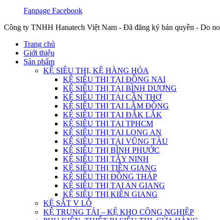
Fanpage Facebook
Công ty TNHH Hanatech Việt Nam - Đã đăng ký bản quyền - Do no
Trang chủ
Giới thiệu
Sản phẩm
KỆ SIÊU THỊ, KỆ HÀNG HÓA
KỆ SIÊU THỊ TẠI ĐỒNG NAI
KỆ SIÊU THỊ TẠI BÌNH DƯƠNG
KỆ SIÊU THỊ TẠI CẦN THƠ
KỆ SIÊU THỊ TẠI LÂM ĐỒNG
KỆ SIÊU THỊ TẠI ĐẮK LẮK
KỆ SIÊU THỊ TẠI TPHCM
KỆ SIÊU THỊ TẠI LONG AN
KỆ SIÊU THỊ TẠI VŨNG TÀU
KỆ SIÊU THỊ BÌNH PHƯỚC
KỆ SIÊU THỊ TÂY NINH
KỆ SIÊU THỊ TIỀN GIANG
KỆ SIÊU THỊ ĐỒNG THÁP
KỆ SIÊU THỊ TẠI AN GIANG
KỆ SIÊU THỊ KIÊN GIANG
KỆ SẮT V LỖ
KỆ TRUNG TẢI – KỆ KHO CÔNG NGHIỆP