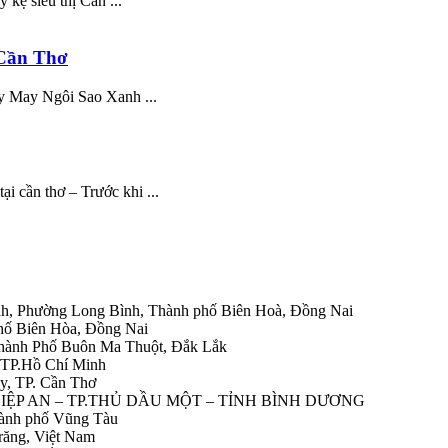
kệ siêu thị Cần ...
 Cần Thơ
ty May Ngôi Sao Xanh ...
i cần thơ – Trước khi ...
h, Phường Long Bình, Thành phố Biên Hoà, Đồng Nai
hố Biên Hòa, Đồng Nai
Thành Phố Buôn Ma Thuột, Đắk Lắk
 TP.Hồ Chí Minh
y, TP. Cần Thơ
HIỆP AN – TP.THỦ DẦU MỘT – TỈNH BÌNH DƯƠNG
ành phố Vũng Tàu
răng, Việt Nam