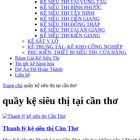
KỆ SIÊU THỊ TẠI VŨNG TÀU
KỆ SIÊU THỊ BÌNH PHƯỚC
KỆ SIÊU THỊ TÂY NINH
KỆ SIÊU THỊ TIỀN GIANG
KỆ SIÊU THỊ ĐỒNG THÁP
KỆ SIÊU THỊ TẠI AN GIANG
KỆ SIÊU THỊ KIÊN GIANG
KỆ SẮT V LỖ
KỆ TRUNG TẢI - KỆ KHO CÔNG NGHIỆP
PHỤ KIỆN, THIẾT BỊ SIÊU THỊ, CỬA HÀNG
Bảng Giá Kệ Siêu Thị
Tin tức kệ hàng hóa
Dự Án Đã Hoàn Thành
Liên hệ
Trang chủ
quầy kệ siêu thị tại cần thơ
quầy kệ siêu thị tại cần thơ
Thanh lý kệ siêu thị Cần Thơ