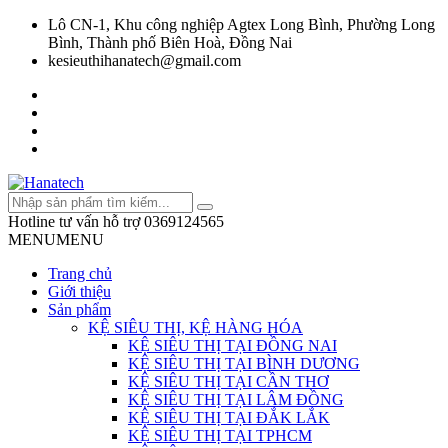
Lô CN-1, Khu công nghiệp Agtex Long Bình, Phường Long
Bình, Thành phố Biên Hoà, Đồng Nai
kesieuthihanatech@gmail.com
Hotline tư vấn hỗ trợ
0369124565
MENU
MENU
Trang chủ
Giới thiệu
Sản phẩm
KỆ SIÊU THỊ, KỆ HÀNG HÓA
KỆ SIÊU THỊ TẠI ĐỒNG NAI
KỆ SIÊU THỊ TẠI BÌNH DƯƠNG
KỆ SIÊU THỊ TẠI CẦN THƠ
KỆ SIÊU THỊ TẠI LÂM ĐỒNG
KỆ SIÊU THỊ TẠI ĐẮK LẮK
KỆ SIÊU THỊ TẠI TPHCM