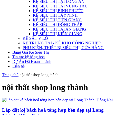
KỆ SIÊU THỊ TẠI LONG AN
KỆ SIÊU THỊ TẠI VŨNG TÀU
KỆ SIÊU THỊ BÌNH PHƯỚC
KỆ SIÊU THỊ TÂY NINH
KỆ SIÊU THỊ TIỀN GIANG
KỆ SIÊU THỊ ĐỒNG THÁP
KỆ SIÊU THỊ TẠI AN GIANG
KỆ SIÊU THỊ KIÊN GIANG
KỆ SẮT V LỖ
KỆ TRUNG TẢI - KỆ KHO CÔNG NGHIỆP
PHỤ KIỆN, THIẾT BỊ SIÊU THỊ, CỬA HÀNG
Bảng Giá Kệ Siêu Thị
Tin tức kệ hàng hóa
Dự Án Đã Hoàn Thành
Liên hệ
Trang chủ
nội thất shop long thành
nội thất shop long thành
Lắp đặt kệ bách hoá tổng hợp bền đẹp tại Long