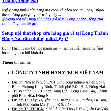
Thành, Đồng Nai
Ngày càng nhiều cửa hàng lựa chọn kệ bách hoá tại Long Thành
theo hướng gọn gàng, dễ trưng bày ...
Setup nội thất shop cửa hàng giá rẻ tại Long Thành
Đồng Nai cần những mẫu kệ gì?
Long Thành đang bứt tốc mạnh mẽ — sân bay sẵn sàng, hạ tầng
hoàn thiện, cơ hội kinh doanh ...
Thông tin liên hệ
CÔNG TY TNHH HANATECH VIỆT NAM
Địa chỉ Nhà Máy
:Lô CN-1, Khu công nghiệp Agtex Long
Bình, Phường Long Bình, Thành phố Biên Hoà, Đồng Nai
Trụ sở chính
:68/81 Phan Đăng Lưu, Long Bình Tân, Thành
phố Biên Hòa, Đồng Nai
Địa chỉ Tại Tây Nguyên
: 231 Đường 30.4, Phường Ea Tam,
Thành Phố Buôn Ma Thuột, Đắk Lắk
Địa chỉ Tại TPHCM
: 936 Lê Đức Thọ - P15 - Quận Gò Vấp