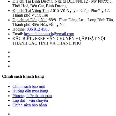
Địa chỉ Tại Bình Dương
:Ngã tư DL14/NL12 - Mỹ Phước 3,
Thới Hoà, Bến Cát, Bình Dương
Địa chỉ Tại Vũng Tàu
:1615 Võ Nguyên Giáp, Phường 12,
Thành phố Vũng Tàu
Địa chỉ tại Đồng Nai
:68/81 Phan Đăng Lưu, Long Bình Tân,
Thành phố Biên Hòa, Đồng Nai
Hotline:
036 912 4565
Email:
kesieuthihanatech@gmail.com
ĐẶC BIỆT : FREE VẬN CHUYỂN + LẮP ĐẶT NỘI
THÀNH CÁC TỈNH VÀ THÀNH PHỐ
Chính sách khách hàng
Chính sách bảo mật
Hướng dẫn mua hàng
Phương thức thanh toán
Lắp đặt – vận chuyển
Chính sách bảo hành