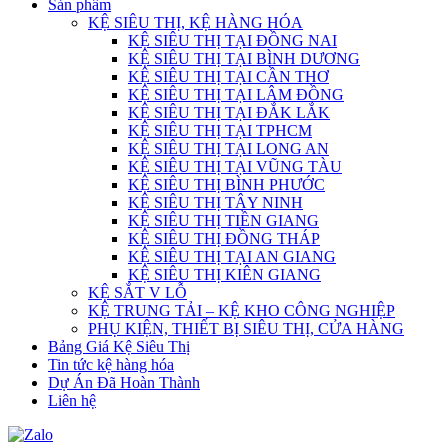
Sản phẩm
KỆ SIÊU THỊ, KỆ HÀNG HÓA
KỆ SIÊU THỊ TẠI ĐỒNG NAI
KỆ SIÊU THỊ TẠI BÌNH DƯƠNG
KỆ SIÊU THỊ TẠI CẦN THƠ
KỆ SIÊU THỊ TẠI LÂM ĐỒNG
KỆ SIÊU THỊ TẠI ĐẮK LẮK
KỆ SIÊU THỊ TẠI TPHCM
KỆ SIÊU THỊ TẠI LONG AN
KỆ SIÊU THỊ TẠI VŨNG TÀU
KỆ SIÊU THỊ BÌNH PHƯỚC
KỆ SIÊU THỊ TÂY NINH
KỆ SIÊU THỊ TIỀN GIANG
KỆ SIÊU THỊ ĐỒNG THÁP
KỆ SIÊU THỊ TẠI AN GIANG
KỆ SIÊU THỊ KIÊN GIANG
KỆ SẮT V LỖ
KỆ TRUNG TẢI – KỆ KHO CÔNG NGHIỆP
PHỤ KIỆN, THIẾT BỊ SIÊU THỊ, CỬA HÀNG
Bảng Giá Kệ Siêu Thị
Tin tức kệ hàng hóa
Dự Án Đã Hoàn Thành
Liên hệ