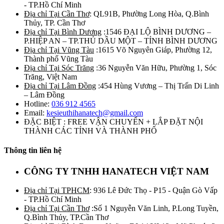
- TP.Hồ Chí Minh
Địa chỉ Tại Cần Thơ
: QL91B, Phường Long Hòa, Q.Bình
Thủy, TP. Cần Thơ
Địa chỉ Tại Bình Dương
:1546 ĐẠI LỘ BÌNH DƯƠNG –
P.HIỆP AN – TP.THỦ DẦU MỘT – TỈNH BÌNH DƯƠNG
Địa chỉ Tại Vũng Tàu
:1615 Võ Nguyên Giáp, Phường 12,
Thành phố Vũng Tàu
Địa chỉ Tại Sóc Trăng
:36 Nguyễn Văn Hữu, Phường 1, Sóc
Trăng, Việt Nam
Địa chỉ Tại Lâm Đồng
:454 Hùng Vương – Thị Trấn Di Linh
– Lâm Đồng
Hotline:
036 912 4565
Email:
kesieuthihanatech@gmail.com
ĐẶC BIỆT : FREE VẬN CHUYỂN + LẮP ĐẶT NỘI
THÀNH CÁC TỈNH VÀ THÀNH PHỐ
Thông tin liên hệ
CÔNG TY TNHH HANATECH VIỆT NAM
Địa chỉ Tại TPHCM
: 936 Lê Đức Thọ - P15 - Quận Gò Vấp
- TP.Hồ Chí Minh
Địa chỉ Tại Cần Thơ
:Số 1 Nguyễn Văn Linh, P.Long Tuyền,
Q.Bình Thủy, TP.Cần Thơ