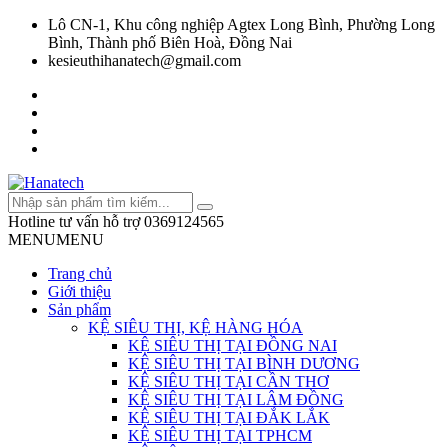
Lô CN-1, Khu công nghiệp Agtex Long Bình, Phường Long
Bình, Thành phố Biên Hoà, Đồng Nai
kesieuthihanatech@gmail.com
Hotline tư vấn hỗ trợ
0369124565
MENU
MENU
Trang chủ
Giới thiệu
Sản phẩm
KỆ SIÊU THỊ, KỆ HÀNG HÓA
KỆ SIÊU THỊ TẠI ĐỒNG NAI
KỆ SIÊU THỊ TẠI BÌNH DƯƠNG
KỆ SIÊU THỊ TẠI CẦN THƠ
KỆ SIÊU THỊ TẠI LÂM ĐỒNG
KỆ SIÊU THỊ TẠI ĐẮK LẮK
KỆ SIÊU THỊ TẠI TPHCM