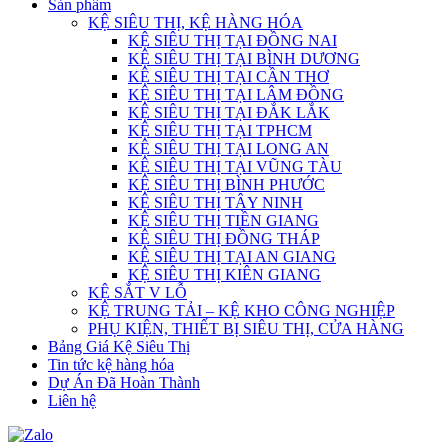
Sản phẩm
KỆ SIÊU THỊ, KỆ HÀNG HÓA
KỆ SIÊU THỊ TẠI ĐỒNG NAI
KỆ SIÊU THỊ TẠI BÌNH DƯƠNG
KỆ SIÊU THỊ TẠI CẦN THƠ
KỆ SIÊU THỊ TẠI LÂM ĐỒNG
KỆ SIÊU THỊ TẠI ĐẮK LẮK
KỆ SIÊU THỊ TẠI TPHCM
KỆ SIÊU THỊ TẠI LONG AN
KỆ SIÊU THỊ TẠI VŨNG TÀU
KỆ SIÊU THỊ BÌNH PHƯỚC
KỆ SIÊU THỊ TÂY NINH
KỆ SIÊU THỊ TIỀN GIANG
KỆ SIÊU THỊ ĐỒNG THÁP
KỆ SIÊU THỊ TẠI AN GIANG
KỆ SIÊU THỊ KIÊN GIANG
KỆ SẮT V LỖ
KỆ TRUNG TẢI – KỆ KHO CÔNG NGHIỆP
PHỤ KIỆN, THIẾT BỊ SIÊU THỊ, CỬA HÀNG
Bảng Giá Kệ Siêu Thị
Tin tức kệ hàng hóa
Dự Án Đã Hoàn Thành
Liên hệ