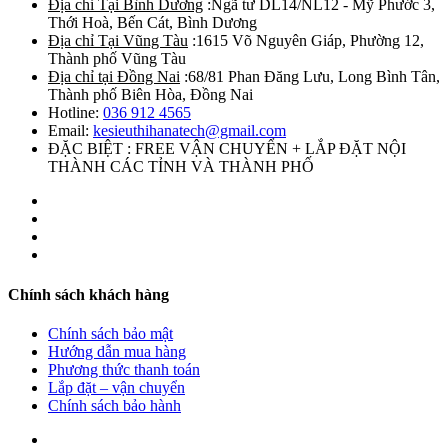
Địa chỉ Tại Bình Dương
:Ngã tư DL14/NL12 - Mỹ Phước 3,
Thới Hoà, Bến Cát, Bình Dương
Địa chỉ Tại Vũng Tàu
:1615 Võ Nguyên Giáp, Phường 12,
Thành phố Vũng Tàu
Địa chỉ tại Đồng Nai
:68/81 Phan Đăng Lưu, Long Bình Tân,
Thành phố Biên Hòa, Đồng Nai
Hotline:
036 912 4565
Email:
kesieuthihanatech@gmail.com
ĐẶC BIỆT : FREE VẬN CHUYỂN + LẮP ĐẶT NỘI
THÀNH CÁC TỈNH VÀ THÀNH PHỐ
Chính sách khách hàng
Chính sách bảo mật
Hướng dẫn mua hàng
Phương thức thanh toán
Lắp đặt – vận chuyển
Chính sách bảo hành