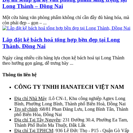
Long Thành – Đồng Nai
Một cửa hàng văn phòng phẩm không chỉ cần đầy đủ hàng hóa, mà
còn phải đẹp – gọn – ...
Lắp đặt kệ bách hoá tổng hợp bền đẹp tại Long
Thành, Đồng Nai
Ngày càng nhiều cửa hàng lựa chọn kệ bách hoá tại Long Thành
theo hướng gọn gàng, dễ trưng bày ...
Thông tin liên hệ
CÔNG TY TNHH HANATECH VIỆT NAM
Địa chỉ Nhà Máy
:Lô CN-1, Khu công nghiệp Agtex Long
Bình, Phường Long Bình, Thành phố Biên Hoà, Đồng Nai
Trụ sở chính
:68/81 Phan Đăng Lưu, Long Bình Tân, Thành
phố Biên Hòa, Đồng Nai
Địa chỉ Tại Tây Nguyên
: 231 Đường 30.4, Phường Ea Tam,
Thành Phố Buôn Ma Thuột, Đắk Lắk
Địa chỉ Tại TPHCM
: 936 Lê Đức Thọ - P15 - Quận Gò Vấp