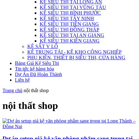
KỆ SIÊU THỊ TẠI LONG AN
KỆ SIÊU THỊ TẠI VŨNG TÀU
KỆ SIÊU THỊ BÌNH PHƯỚC
KỆ SIÊU THỊ TÂY NINH
KỆ SIÊU THỊ TIỀN GIANG
KỆ SIÊU THỊ ĐỒNG THÁP
KỆ SIÊU THỊ TẠI AN GIANG
KỆ SIÊU THỊ KIÊN GIANG
KỆ SẮT V LỖ
KỆ TRUNG TẢI - KỆ KHO CÔNG NGHIỆP
PHỤ KIỆN, THIẾT BỊ SIÊU THỊ, CỬA HÀNG
Bảng Giá Kệ Siêu Thị
Tin tức kệ hàng hóa
Dự Án Đã Hoàn Thành
Liên hệ
Trang chủ
nội thất shop
nội thất shop
Dự án setup giá kệ văn phòng phẩm sang trọng tại