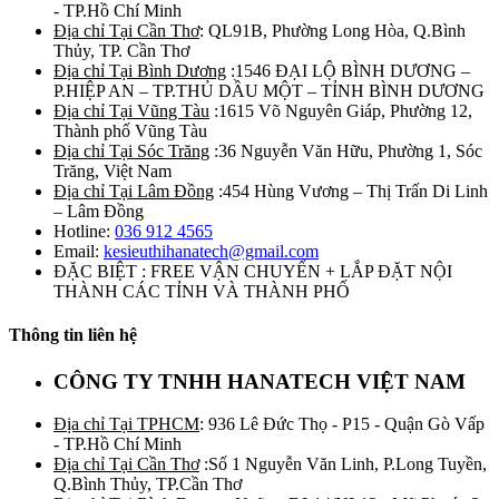
- TP.Hồ Chí Minh
Địa chỉ Tại Cần Thơ
: QL91B, Phường Long Hòa, Q.Bình
Thủy, TP. Cần Thơ
Địa chỉ Tại Bình Dương
:1546 ĐẠI LỘ BÌNH DƯƠNG –
P.HIỆP AN – TP.THỦ DẦU MỘT – TỈNH BÌNH DƯƠNG
Địa chỉ Tại Vũng Tàu
:1615 Võ Nguyên Giáp, Phường 12,
Thành phố Vũng Tàu
Địa chỉ Tại Sóc Trăng
:36 Nguyễn Văn Hữu, Phường 1, Sóc
Trăng, Việt Nam
Địa chỉ Tại Lâm Đồng
:454 Hùng Vương – Thị Trấn Di Linh
– Lâm Đồng
Hotline:
036 912 4565
Email:
kesieuthihanatech@gmail.com
ĐẶC BIỆT : FREE VẬN CHUYỂN + LẮP ĐẶT NỘI
THÀNH CÁC TỈNH VÀ THÀNH PHỐ
Thông tin liên hệ
CÔNG TY TNHH HANATECH VIỆT NAM
Địa chỉ Tại TPHCM
: 936 Lê Đức Thọ - P15 - Quận Gò Vấp
- TP.Hồ Chí Minh
Địa chỉ Tại Cần Thơ
:Số 1 Nguyễn Văn Linh, P.Long Tuyền,
Q.Bình Thủy, TP.Cần Thơ