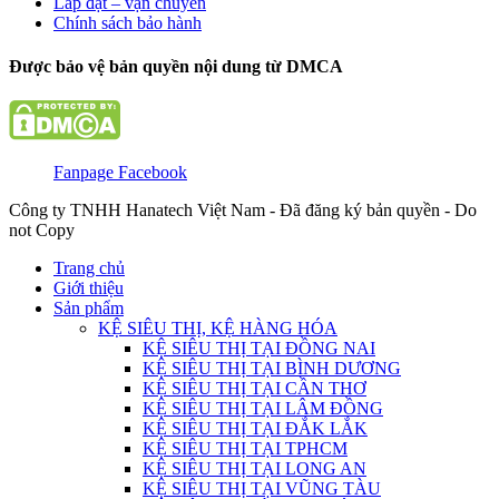
Lắp đặt – vận chuyển
Chính sách bảo hành
Được bảo vệ bản quyền nội dung từ DMCA
Fanpage Facebook
Công ty TNHH Hanatech Việt Nam - Đã đăng ký bản quyền - Do
not Copy
Trang chủ
Giới thiệu
Sản phẩm
KỆ SIÊU THỊ, KỆ HÀNG HÓA
KỆ SIÊU THỊ TẠI ĐỒNG NAI
KỆ SIÊU THỊ TẠI BÌNH DƯƠNG
KỆ SIÊU THỊ TẠI CẦN THƠ
KỆ SIÊU THỊ TẠI LÂM ĐỒNG
KỆ SIÊU THỊ TẠI ĐẮK LẮK
KỆ SIÊU THỊ TẠI TPHCM
KỆ SIÊU THỊ TẠI LONG AN
KỆ SIÊU THỊ TẠI VŨNG TÀU