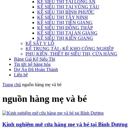
KỆ SIÊU THỊ TẠI LONG AN
KỆ SIÊU THỊ TẠI VŨNG TÀU
KỆ SIÊU THỊ BÌNH PHƯỚC
KỆ SIÊU THỊ TÂY NINH
KỆ SIÊU THỊ TIỀN GIANG
KỆ SIÊU THỊ ĐỒNG THÁP
KỆ SIÊU THỊ TẠI AN GIANG
KỆ SIÊU THỊ KIÊN GIANG
KỆ SẮT V LỖ
KỆ TRUNG TẢI - KỆ KHO CÔNG NGHIỆP
PHỤ KIỆN, THIẾT BỊ SIÊU THỊ, CỬA HÀNG
Bảng Giá Kệ Siêu Thị
Tin tức kệ hàng hóa
Dự Án Đã Hoàn Thành
Liên hệ
Trang chủ
nguồn hàng mẹ và bé
nguồn hàng mẹ và bé
Kinh nghiệm mở cửa hàng mẹ và bé tại Bình Dương