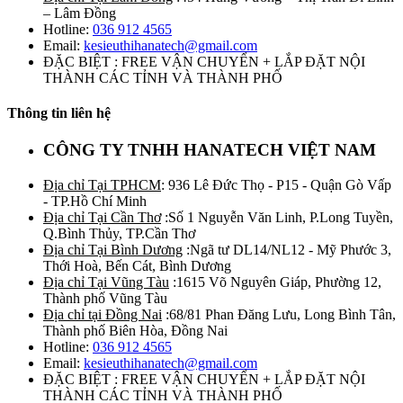
– Lâm Đồng
Hotline:
036 912 4565
Email:
kesieuthihanatech@gmail.com
ĐẶC BIỆT : FREE VẬN CHUYỂN + LẮP ĐẶT NỘI
THÀNH CÁC TỈNH VÀ THÀNH PHỐ
Thông tin liên hệ
CÔNG TY TNHH HANATECH VIỆT NAM
Địa chỉ Tại TPHCM
: 936 Lê Đức Thọ - P15 - Quận Gò Vấp
- TP.Hồ Chí Minh
Địa chỉ Tại Cần Thơ
:Số 1 Nguyễn Văn Linh, P.Long Tuyền,
Q.Bình Thủy, TP.Cần Thơ
Địa chỉ Tại Bình Dương
:Ngã tư DL14/NL12 - Mỹ Phước 3,
Thới Hoà, Bến Cát, Bình Dương
Địa chỉ Tại Vũng Tàu
:1615 Võ Nguyên Giáp, Phường 12,
Thành phố Vũng Tàu
Địa chỉ tại Đồng Nai
:68/81 Phan Đăng Lưu, Long Bình Tân,
Thành phố Biên Hòa, Đồng Nai
Hotline:
036 912 4565
Email:
kesieuthihanatech@gmail.com
ĐẶC BIỆT : FREE VẬN CHUYỂN + LẮP ĐẶT NỘI
THÀNH CÁC TỈNH VÀ THÀNH PHỐ