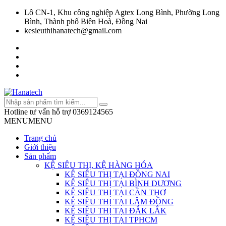
Lô CN-1, Khu công nghiệp Agtex Long Bình, Phường Long
Bình, Thành phố Biên Hoà, Đồng Nai
kesieuthihanatech@gmail.com
Hotline tư vấn hỗ trợ
0369124565
MENU
MENU
Trang chủ
Giới thiệu
Sản phẩm
KỆ SIÊU THỊ, KỆ HÀNG HÓA
KỆ SIÊU THỊ TẠI ĐỒNG NAI
KỆ SIÊU THỊ TẠI BÌNH DƯƠNG
KỆ SIÊU THỊ TẠI CẦN THƠ
KỆ SIÊU THỊ TẠI LÂM ĐỒNG
KỆ SIÊU THỊ TẠI ĐẮK LẮK
KỆ SIÊU THỊ TẠI TPHCM