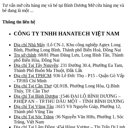
Tư vấn mở cửa hàng mẹ và bé tại Bình Dương Mở cửa hàng mẹ và
bé đang là một ...
Thông tin liên hệ
CÔNG TY TNHH HANATECH VIỆT NAM
Địa chỉ Nhà Máy
:Lô CN-1, Khu công nghiệp Agtex Long
Bình, Phường Long Bình, Thành phố Biên Hoà, Đồng Nai
Trụ sở chính
:68/81 Phan Đăng Lưu, Long Bình Tân, Thành
phố Biên Hòa, Đồng Nai
Địa chỉ Tại Tây Nguyên
: 231 Đường 30.4, Phường Ea Tam,
Thành Phố Buôn Ma Thuột, Đắk Lắk
Địa chỉ Tại TPHCM
: 936 Lê Đức Thọ - P15 - Quận Gò Vấp
- TP.Hồ Chí Minh
Địa chỉ Tại Cần Thơ
: QL91B, Phường Long Hòa, Q.Bình
Thủy, TP. Cần Thơ
Địa chỉ Tại Bình Dương
:1546 ĐẠI LỘ BÌNH DƯƠNG –
P.HIỆP AN – TP.THỦ DẦU MỘT – TỈNH BÌNH DƯƠNG
Địa chỉ Tại Vũng Tàu
:1615 Võ Nguyên Giáp, Phường 12,
Thành phố Vũng Tàu
Địa chỉ Tại Sóc Trăng
:36 Nguyễn Văn Hữu, Phường 1, Sóc
Trăng, Việt Nam
Địa chỉ Tại Lâm Đồng
:454 Hùng Vương – Thị Trấn Di Linh