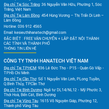
Địa chỉ Tại Sóc Trăng
:36 Nguyễn Văn Hữu, Phường 1, Sóc
Trăng, Việt Nam
Địa chỉ Tại Lâm Đồng
:454 Hùng Vương – Thị Trấn Di Linh –
Lâm Đồng
Hotline:
036 912 4565
Email:
kesieuthihanatech@gmail.com
ĐẶC BIỆT : FREE VẬN CHUYỂN + LẮP ĐẶT NỘI THÀNH
CÁC TỈNH VÀ THÀNH PHỐ
THÔNG TIN LIÊN HỆ
CÔNG TY TNHH HANATECH VIỆT NAM
Địa chỉ Tại TPHCM
: 936 Lê Đức Thọ - P15 - Quận Gò Vấp -
TP.Hồ Chí Minh
Địa chỉ Tại Cần Thơ
:Số 1 Nguyễn Văn Linh, P.Long Tuyền,
Q.Bình Thủy, TP.Cần Thơ
Địa chỉ Tại Bình Dương
:Ngã tư DL14/NL12 - Mỹ Phước 3,
Thới Hoà, Bến Cát, Bình Dương
Địa chỉ Tại Vũng Tàu
:1615 Võ Nguyên Giáp, Phường 12,
Thành phố Vũng Tàu