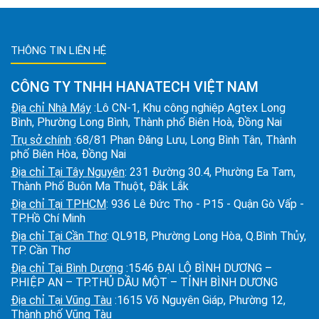
THÔNG TIN LIÊN HỆ
CÔNG TY TNHH HANATECH VIỆT NAM
Địa chỉ Nhà Máy
:Lô CN-1, Khu công nghiệp Agtex Long
Bình, Phường Long Bình, Thành phố Biên Hoà, Đồng Nai
Trụ sở chính
:68/81 Phan Đăng Lưu, Long Bình Tân, Thành
phố Biên Hòa, Đồng Nai
Địa chỉ Tại Tây Nguyên
: 231 Đường 30.4, Phường Ea Tam,
Thành Phố Buôn Ma Thuột, Đắk Lắk
Địa chỉ Tại TPHCM
: 936 Lê Đức Thọ - P15 - Quận Gò Vấp -
TP.Hồ Chí Minh
Địa chỉ Tại Cần Thơ
: QL91B, Phường Long Hòa, Q.Bình Thủy,
TP. Cần Thơ
Địa chỉ Tại Bình Dương
:1546 ĐẠI LỘ BÌNH DƯƠNG –
P.HIỆP AN – TP.THỦ DẦU MỘT – TỈNH BÌNH DƯƠNG
Địa chỉ Tại Vũng Tàu
:1615 Võ Nguyên Giáp, Phường 12,
Thành phố Vũng Tàu