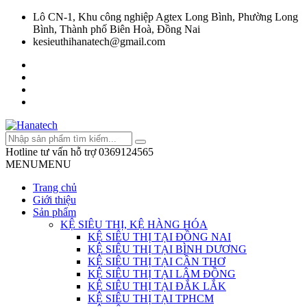
Lô CN-1, Khu công nghiệp Agtex Long Bình, Phường Long
Bình, Thành phố Biên Hoà, Đồng Nai
kesieuthihanatech@gmail.com
Hotline tư vấn hỗ trợ
0369124565
MENU
MENU
Trang chủ
Giới thiệu
Sản phẩm
KỆ SIÊU THỊ, KỆ HÀNG HÓA
KỆ SIÊU THỊ TẠI ĐỒNG NAI
KỆ SIÊU THỊ TẠI BÌNH DƯƠNG
KỆ SIÊU THỊ TẠI CẦN THƠ
KỆ SIÊU THỊ TẠI LÂM ĐỒNG
KỆ SIÊU THỊ TẠI ĐẮK LẮK
KỆ SIÊU THỊ TẠI TPHCM