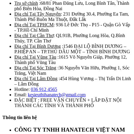
Trụ sở chính
:68/81 Phan Đăng Lưu, Long Bình Tân, Thành
phố Biên Hòa, Đồng Nai
Địa chỉ Tại Tây Nguyên
: 231 Đường 30.4, Phường Ea Tam,
Thành Phố Buôn Ma Thuột, Đắk Lắk
Địa chỉ Tại TPHCM
: 936 Lê Đức Thọ - P15 - Quận Gò Vấp
- TP.Hồ Chí Minh
Địa chỉ Tại Cần Thơ
: QL91B, Phường Long Hòa, Q.Bình
Thủy, TP. Cần Thơ
Địa chỉ Tại Bình Dương
:1546 ĐẠI LỘ BÌNH DƯƠNG –
P.HIỆP AN – TP.THỦ DẦU MỘT – TỈNH BÌNH DƯƠNG
Địa chỉ Tại Vũng Tàu
:1615 Võ Nguyên Giáp, Phường 12,
Thành phố Vũng Tàu
Địa chỉ Tại Sóc Trăng
:36 Nguyễn Văn Hữu, Phường 1, Sóc
Trăng, Việt Nam
Địa chỉ Tại Lâm Đồng
:454 Hùng Vương – Thị Trấn Di Linh
– Lâm Đồng
Hotline:
036 912 4565
Email:
kesieuthihanatech@gmail.com
ĐẶC BIỆT : FREE VẬN CHUYỂN + LẮP ĐẶT NỘI
THÀNH CÁC TỈNH VÀ THÀNH PHỐ
Thông tin liên hệ
CÔNG TY TNHH HANATECH VIỆT NAM