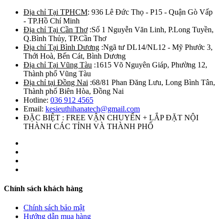
Địa chỉ Tại TPHCM
: 936 Lê Đức Thọ - P15 - Quận Gò Vấp
- TP.Hồ Chí Minh
Địa chỉ Tại Cần Thơ
:Số 1 Nguyễn Văn Linh, P.Long Tuyền,
Q.Bình Thủy, TP.Cần Thơ
Địa chỉ Tại Bình Dương
:Ngã tư DL14/NL12 - Mỹ Phước 3,
Thới Hoà, Bến Cát, Bình Dương
Địa chỉ Tại Vũng Tàu
:1615 Võ Nguyên Giáp, Phường 12,
Thành phố Vũng Tàu
Địa chỉ tại Đồng Nai
:68/81 Phan Đăng Lưu, Long Bình Tân,
Thành phố Biên Hòa, Đồng Nai
Hotline:
036 912 4565
Email:
kesieuthihanatech@gmail.com
ĐẶC BIỆT : FREE VẬN CHUYỂN + LẮP ĐẶT NỘI
THÀNH CÁC TỈNH VÀ THÀNH PHỐ
Chính sách khách hàng
Chính sách bảo mật
Hướng dẫn mua hàng