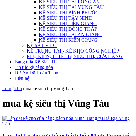
KỆ SIÊU THỊ TẠI LONG AN
KỆ SIÊU THỊ TẠI VŨNG TÀU
KỆ SIÊU THỊ BÌNH PHƯỚC
KỆ SIÊU THỊ TÂY NINH
KỆ SIÊU THỊ TIỀN GIANG
KỆ SIÊU THỊ ĐỒNG THÁP
KỆ SIÊU THỊ TẠI AN GIANG
KỆ SIÊU THỊ KIÊN GIANG
KỆ SẮT V LỖ
KỆ TRUNG TẢI - KỆ KHO CÔNG NGHIỆP
PHỤ KIỆN, THIẾT BỊ SIÊU THỊ, CỬA HÀNG
Bảng Giá Kệ Siêu Thị
Tin tức kệ hàng hóa
Dự Án Đã Hoàn Thành
Liên hệ
Trang chủ
mua kệ siêu thị Vũng Tàu
mua kệ siêu thị Vũng Tàu
Lắp đặt kệ cho cửa hàng bách hóa Minh Trang tại