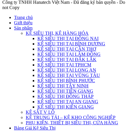
Công ty TNHH Hanatech Việt Nam - Đã đăng ký bản quyền - Do
not Copy
Trang chủ
Giới thiệu
Sản phẩm
KỆ SIÊU THỊ, KỆ HÀNG HÓA
KỆ SIÊU THỊ TẠI ĐỒNG NAI
KỆ SIÊU THỊ TẠI BÌNH DƯƠNG
KỆ SIÊU THỊ TẠI CẦN THƠ
KỆ SIÊU THỊ TẠI LÂM ĐỒNG
KỆ SIÊU THỊ TẠI ĐẮK LẮK
KỆ SIÊU THỊ TẠI TPHCM
KỆ SIÊU THỊ TẠI LONG AN
KỆ SIÊU THỊ TẠI VŨNG TÀU
KỆ SIÊU THỊ BÌNH PHƯỚC
KỆ SIÊU THỊ TÂY NINH
KỆ SIÊU THỊ TIỀN GIANG
KỆ SIÊU THỊ ĐỒNG THÁP
KỆ SIÊU THỊ TẠI AN GIANG
KỆ SIÊU THỊ KIÊN GIANG
KỆ SẮT V LỖ
KỆ TRUNG TẢI – KỆ KHO CÔNG NGHIỆP
PHỤ KIỆN, THIẾT BỊ SIÊU THỊ, CỬA HÀNG
Bảng Giá Kệ Siêu Thị