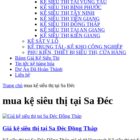
KỆ SIÊU THỊ TẠI VŨNG TÀU
KỆ SIÊU THỊ BÌNH PHƯỚC
KỆ SIÊU THỊ TÂY NINH
KỆ SIÊU THỊ TIỀN GIANG
KỆ SIÊU THỊ ĐỒNG THÁP
KỆ SIÊU THỊ TẠI AN GIANG
KỆ SIÊU THỊ KIÊN GIANG
KỆ SẮT V LỖ
KỆ TRUNG TẢI - KỆ KHO CÔNG NGHIỆP
PHỤ KIỆN, THIẾT BỊ SIÊU THỊ, CỬA HÀNG
Bảng Giá Kệ Siêu Thị
Tin tức kệ hàng hóa
Dự Án Đã Hoàn Thành
Liên hệ
Trang chủ
mua kệ siêu thị tại Sa Đéc
mua kệ siêu thị tại Sa Đéc
Giá kệ siêu thị tại Sa Đéc Đồng Tháp