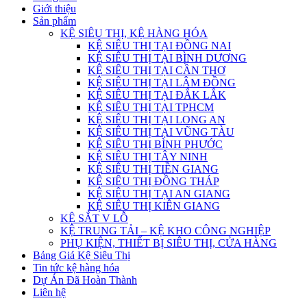
Giới thiệu
Sản phẩm
KỆ SIÊU THỊ, KỆ HÀNG HÓA
KỆ SIÊU THỊ TẠI ĐỒNG NAI
KỆ SIÊU THỊ TẠI BÌNH DƯƠNG
KỆ SIÊU THỊ TẠI CẦN THƠ
KỆ SIÊU THỊ TẠI LÂM ĐỒNG
KỆ SIÊU THỊ TẠI ĐẮK LẮK
KỆ SIÊU THỊ TẠI TPHCM
KỆ SIÊU THỊ TẠI LONG AN
KỆ SIÊU THỊ TẠI VŨNG TÀU
KỆ SIÊU THỊ BÌNH PHƯỚC
KỆ SIÊU THỊ TÂY NINH
KỆ SIÊU THỊ TIỀN GIANG
KỆ SIÊU THỊ ĐỒNG THÁP
KỆ SIÊU THỊ TẠI AN GIANG
KỆ SIÊU THỊ KIÊN GIANG
KỆ SẮT V LỖ
KỆ TRUNG TẢI – KỆ KHO CÔNG NGHIỆP
PHỤ KIỆN, THIẾT BỊ SIÊU THỊ, CỬA HÀNG
Bảng Giá Kệ Siêu Thị
Tin tức kệ hàng hóa
Dự Án Đã Hoàn Thành
Liên hệ