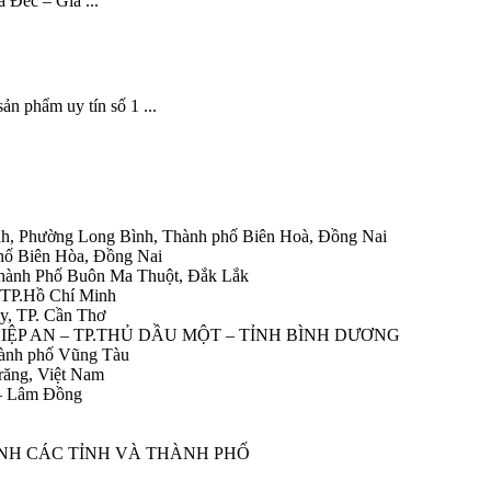
a Đéc – Giá ...
ản phẩm uy tín số 1 ...
h, Phường Long Bình, Thành phố Biên Hoà, Đồng Nai
hố Biên Hòa, Đồng Nai
Thành Phố Buôn Ma Thuột, Đắk Lắk
 TP.Hồ Chí Minh
y, TP. Cần Thơ
HIỆP AN – TP.THỦ DẦU MỘT – TỈNH BÌNH DƯƠNG
ành phố Vũng Tàu
răng, Việt Nam
 – Lâm Đồng
ÀNH CÁC TỈNH VÀ THÀNH PHỐ