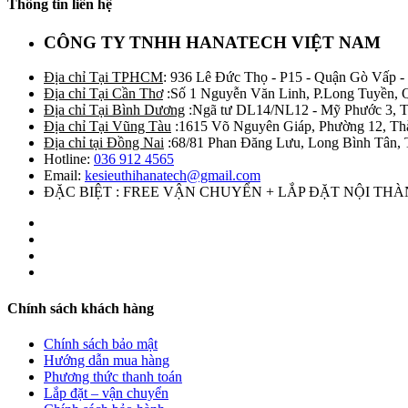
Thông tin liên hệ
CÔNG TY TNHH HANATECH VIỆT NAM
Địa chỉ Tại TPHCM
: 936 Lê Đức Thọ - P15 - Quận Gò Vấp -
Địa chỉ Tại Cần Thơ
:Số 1 Nguyễn Văn Linh, P.Long Tuyền, 
Địa chỉ Tại Bình Dương
:Ngã tư DL14/NL12 - Mỹ Phước 3, T
Địa chỉ Tại Vũng Tàu
:1615 Võ Nguyên Giáp, Phường 12, Th
Địa chỉ tại Đồng Nai
:68/81 Phan Đăng Lưu, Long Bình Tân, 
Hotline:
036 912 4565
Email:
kesieuthihanatech@gmail.com
ĐẶC BIỆT : FREE VẬN CHUYỂN + LẮP ĐẶT NỘI TH
Chính sách khách hàng
Chính sách bảo mật
Hướng dẫn mua hàng
Phương thức thanh toán
Lắp đặt – vận chuyển