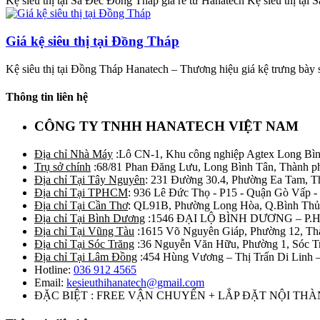
Kệ siêu thị tại Sa Đéc Đồng Tháp giá rẻ từ Hanatech Kệ siêu thị tại S
Giá kệ siêu thị tại Đồng Tháp
Kệ siêu thị tại Đồng Tháp Hanatech – Thương hiệu giá kệ trưng bày s
Thông tin liên hệ
CÔNG TY TNHH HANATECH VIỆT NAM
Địa chỉ Nhà Máy
:Lô CN-1, Khu công nghiệp Agtex Long Bìn
Trụ sở chính
:68/81 Phan Đăng Lưu, Long Bình Tân, Thành p
Địa chỉ Tại Tây Nguyên
: 231 Đường 30.4, Phường Ea Tam, 
Địa chỉ Tại TPHCM
: 936 Lê Đức Thọ - P15 - Quận Gò Vấp -
Địa chỉ Tại Cần Thơ
: QL91B, Phường Long Hòa, Q.Bình Thủ
Địa chỉ Tại Bình Dương
:1546 ĐẠI LỘ BÌNH DƯƠNG – P.
Địa chỉ Tại Vũng Tàu
:1615 Võ Nguyên Giáp, Phường 12, Th
Địa chỉ Tại Sóc Trăng
:36 Nguyễn Văn Hữu, Phường 1, Sóc T
Địa chỉ Tại Lâm Đồng
:454 Hùng Vương – Thị Trấn Di Linh
Hotline:
036 912 4565
Email:
kesieuthihanatech@gmail.com
ĐẶC BIỆT : FREE VẬN CHUYỂN + LẮP ĐẶT NỘI TH