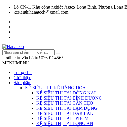
Lô CN-1, Khu công nghiệp Agtex Long Bình, Phường Long B
kesieuthihanatech@gmail.com
Hotline tư vấn hỗ trợ
0369124565
MENU
MENU
Trang chủ
Giới thiệu
Sản phẩm
KỆ SIÊU THỊ, KỆ HÀNG HÓA
KỆ SIÊU THỊ TẠI ĐỒNG NAI
KỆ SIÊU THỊ TẠI BÌNH DƯƠNG
KỆ SIÊU THỊ TẠI CẦN THƠ
KỆ SIÊU THỊ TẠI LÂM ĐỒNG
KỆ SIÊU THỊ TẠI ĐẮK LẮK
KỆ SIÊU THỊ TẠI TPHCM
KỆ SIÊU THỊ TẠI LONG AN