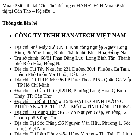
Mua kệ siêu thị tại Cần Thơ, đến ngay HANATECH Mua kệ siêu
thị tại Cần Thơ – Kệ siêu ...
Thông tin liên hệ
CÔNG TY TNHH HANATECH VIỆT NAM
Địa chỉ Nhà Máy
:Lô CN-1, Khu công nghiệp Agtex Long
Bình, Phường Long Bình, Thành phố Biên Hoà, Đồng Nai
Trụ sở chính
:68/81 Phan Đăng Lưu, Long Bình Tân, Thành
phố Biên Hòa, Đồng Nai
Địa chỉ Tại Tây Nguyên
: 231 Đường 30.4, Phường Ea Tam,
Thành Phố Buôn Ma Thuột, Đắk Lắk
Địa chỉ Tại TPHCM
: 936 Lê Đức Thọ - P15 - Quận Gò Vấp
- TP.Hồ Chí Minh
Địa chỉ Tại Cần Thơ
: QL91B, Phường Long Hòa, Q.Bình
Thủy, TP. Cần Thơ
Địa chỉ Tại Bình Dương
:1546 ĐẠI LỘ BÌNH DƯƠNG –
P.HIỆP AN – TP.THỦ DẦU MỘT – TỈNH BÌNH DƯƠNG
Địa chỉ Tại Vũng Tàu
:1615 Võ Nguyên Giáp, Phường 12,
Thành phố Vũng Tàu
Địa chỉ Tại Sóc Trăng
:36 Nguyễn Văn Hữu, Phường 1, Sóc
Trăng, Việt Nam
Địa chỉ Tại Lâm Đồng
:454 Hùng Vương – Thị Trấn Di Linh