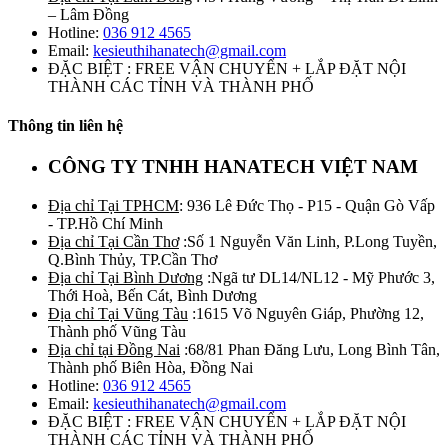
– Lâm Đồng
Hotline:
036 912 4565
Email:
kesieuthihanatech@gmail.com
ĐẶC BIỆT : FREE VẬN CHUYỂN + LẮP ĐẶT NỘI
THÀNH CÁC TỈNH VÀ THÀNH PHỐ
Thông tin liên hệ
CÔNG TY TNHH HANATECH VIỆT NAM
Địa chỉ Tại TPHCM
: 936 Lê Đức Thọ - P15 - Quận Gò Vấp
- TP.Hồ Chí Minh
Địa chỉ Tại Cần Thơ
:Số 1 Nguyễn Văn Linh, P.Long Tuyền,
Q.Bình Thủy, TP.Cần Thơ
Địa chỉ Tại Bình Dương
:Ngã tư DL14/NL12 - Mỹ Phước 3,
Thới Hoà, Bến Cát, Bình Dương
Địa chỉ Tại Vũng Tàu
:1615 Võ Nguyên Giáp, Phường 12,
Thành phố Vũng Tàu
Địa chỉ tại Đồng Nai
:68/81 Phan Đăng Lưu, Long Bình Tân,
Thành phố Biên Hòa, Đồng Nai
Hotline:
036 912 4565
Email:
kesieuthihanatech@gmail.com
ĐẶC BIỆT : FREE VẬN CHUYỂN + LẮP ĐẶT NỘI
THÀNH CÁC TỈNH VÀ THÀNH PHỐ