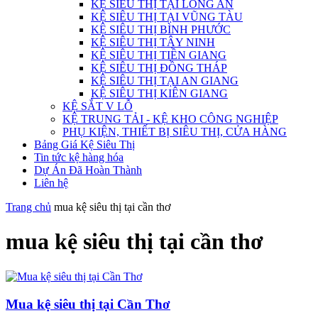
KỆ SIÊU THỊ TẠI LONG AN
KỆ SIÊU THỊ TẠI VŨNG TÀU
KỆ SIÊU THỊ BÌNH PHƯỚC
KỆ SIÊU THỊ TÂY NINH
KỆ SIÊU THỊ TIỀN GIANG
KỆ SIÊU THỊ ĐỒNG THÁP
KỆ SIÊU THỊ TẠI AN GIANG
KỆ SIÊU THỊ KIÊN GIANG
KỆ SẮT V LỖ
KỆ TRUNG TẢI - KỆ KHO CÔNG NGHIỆP
PHỤ KIỆN, THIẾT BỊ SIÊU THỊ, CỬA HÀNG
Bảng Giá Kệ Siêu Thị
Tin tức kệ hàng hóa
Dự Án Đã Hoàn Thành
Liên hệ
Trang chủ
mua kệ siêu thị tại cần thơ
mua kệ siêu thị tại cần thơ
Mua kệ siêu thị tại Cần Thơ