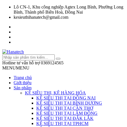
Lô CN-1, Khu công nghiệp Agtex Long Bình, Phường Long
Bình, Thành phố Biên Hoà, Đồng Nai
kesieuthihanatech@gmail.com
Hotline tư vấn hỗ trợ
0369124565
MENU
MENU
Trang chủ
Giới thiệu
Sản phẩm
KỆ SIÊU THỊ, KỆ HÀNG HÓA
KỆ SIÊU THỊ TẠI ĐỒNG NAI
KỆ SIÊU THỊ TẠI BÌNH DƯƠNG
KỆ SIÊU THỊ TẠI CẦN THƠ
KỆ SIÊU THỊ TẠI LÂM ĐỒNG
KỆ SIÊU THỊ TẠI ĐẮK LẮK
KỆ SIÊU THỊ TẠI TPHCM