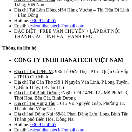
Trăng, Việt Nam
Địa chỉ Tại Lâm Đồng
:454 Hùng Vương – Thị Trấn Di Linh
– Lâm Đồng
Hotline:
036 912 4565
Email:
kesieuthihanatech@gmail.com
ĐẶC BIỆT : FREE VẬN CHUYỂN + LẮP ĐẶT NỘI
THÀNH CÁC TỈNH VÀ THÀNH PHỐ
Thông tin liên hệ
CÔNG TY TNHH HANATECH VIỆT NAM
Địa chỉ Tại TPHCM
: 936 Lê Đức Thọ - P15 - Quận Gò Vấp
- TP.Hồ Chí Minh
Địa chỉ Tại Cần Thơ
:Số 1 Nguyễn Văn Linh, P.Long Tuyền,
Q.Bình Thủy, TP.Cần Thơ
Địa chỉ Tại Bình Dương
:Ngã tư DL14/NL12 - Mỹ Phước 3,
Thới Hoà, Bến Cát, Bình Dương
Địa chỉ Tại Vũng Tàu
:1615 Võ Nguyên Giáp, Phường 12,
Thành phố Vũng Tàu
Địa chỉ tại Đồng Nai
:68/81 Phan Đăng Lưu, Long Bình Tân,
Thành phố Biên Hòa, Đồng Nai
Hotline:
036 912 4565
Email:
kesieuthihanatech@gmail.com