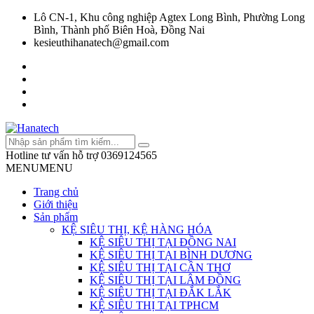
Lô CN-1, Khu công nghiệp Agtex Long Bình, Phường Long
Bình, Thành phố Biên Hoà, Đồng Nai
kesieuthihanatech@gmail.com
Hotline tư vấn hỗ trợ
0369124565
MENU
MENU
Trang chủ
Giới thiệu
Sản phẩm
KỆ SIÊU THỊ, KỆ HÀNG HÓA
KỆ SIÊU THỊ TẠI ĐỒNG NAI
KỆ SIÊU THỊ TẠI BÌNH DƯƠNG
KỆ SIÊU THỊ TẠI CẦN THƠ
KỆ SIÊU THỊ TẠI LÂM ĐỒNG
KỆ SIÊU THỊ TẠI ĐẮK LẮK
KỆ SIÊU THỊ TẠI TPHCM