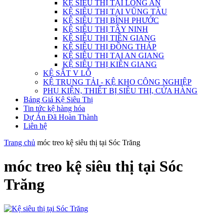
KỆ SIÊU THỊ TẠI LONG AN
KỆ SIÊU THỊ TẠI VŨNG TÀU
KỆ SIÊU THỊ BÌNH PHƯỚC
KỆ SIÊU THỊ TÂY NINH
KỆ SIÊU THỊ TIỀN GIANG
KỆ SIÊU THỊ ĐỒNG THÁP
KỆ SIÊU THỊ TẠI AN GIANG
KỆ SIÊU THỊ KIÊN GIANG
KỆ SẮT V LỖ
KỆ TRUNG TẢI - KỆ KHO CÔNG NGHIỆP
PHỤ KIỆN, THIẾT BỊ SIÊU THỊ, CỬA HÀNG
Bảng Giá Kệ Siêu Thị
Tin tức kệ hàng hóa
Dự Án Đã Hoàn Thành
Liên hệ
Trang chủ
móc treo kệ siêu thị tại Sóc Trăng
móc treo kệ siêu thị tại Sóc
Trăng