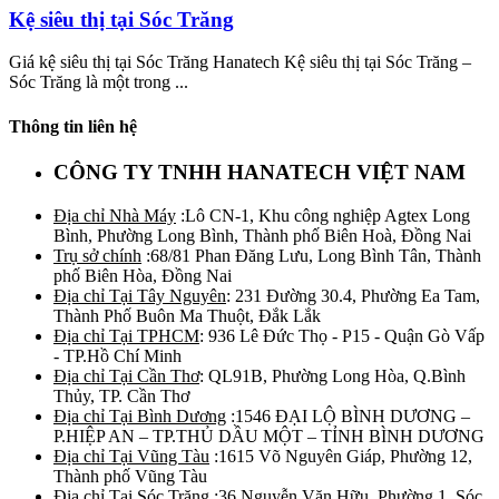
Kệ siêu thị tại Sóc Trăng
Giá kệ siêu thị tại Sóc Trăng Hanatech Kệ siêu thị tại Sóc Trăng –
Sóc Trăng là một trong ...
Thông tin liên hệ
CÔNG TY TNHH HANATECH VIỆT NAM
Địa chỉ Nhà Máy
:Lô CN-1, Khu công nghiệp Agtex Long
Bình, Phường Long Bình, Thành phố Biên Hoà, Đồng Nai
Trụ sở chính
:68/81 Phan Đăng Lưu, Long Bình Tân, Thành
phố Biên Hòa, Đồng Nai
Địa chỉ Tại Tây Nguyên
: 231 Đường 30.4, Phường Ea Tam,
Thành Phố Buôn Ma Thuột, Đắk Lắk
Địa chỉ Tại TPHCM
: 936 Lê Đức Thọ - P15 - Quận Gò Vấp
- TP.Hồ Chí Minh
Địa chỉ Tại Cần Thơ
: QL91B, Phường Long Hòa, Q.Bình
Thủy, TP. Cần Thơ
Địa chỉ Tại Bình Dương
:1546 ĐẠI LỘ BÌNH DƯƠNG –
P.HIỆP AN – TP.THỦ DẦU MỘT – TỈNH BÌNH DƯƠNG
Địa chỉ Tại Vũng Tàu
:1615 Võ Nguyên Giáp, Phường 12,
Thành phố Vũng Tàu
Địa chỉ Tại Sóc Trăng
:36 Nguyễn Văn Hữu, Phường 1, Sóc