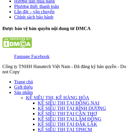
Hướng dẫn mua hàng
Phương thức thanh toán
Lắp đặt – vận chuyển
Chính sách bảo hành
Được bảo vệ bản quyền nội dung từ DMCA
Fanpage Facebook
Công ty TNHH Hanatech Việt Nam - Đã đăng ký bản quyền - Do
not Copy
Trang chủ
Giới thiệu
Sản phẩm
KỆ SIÊU THỊ, KỆ HÀNG HÓA
KỆ SIÊU THỊ TẠI ĐỒNG NAI
KỆ SIÊU THỊ TẠI BÌNH DƯƠNG
KỆ SIÊU THỊ TẠI CẦN THƠ
KỆ SIÊU THỊ TẠI LÂM ĐỒNG
KỆ SIÊU THỊ TẠI ĐẮK LẮK
KỆ SIÊU THỊ TẠI TPHCM