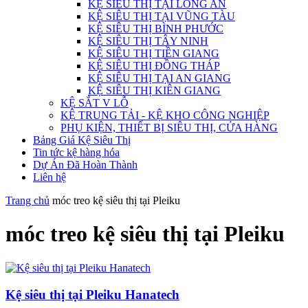
KỆ SIÊU THỊ TẠI LONG AN
KỆ SIÊU THỊ TẠI VŨNG TÀU
KỆ SIÊU THỊ BÌNH PHƯỚC
KỆ SIÊU THỊ TÂY NINH
KỆ SIÊU THỊ TIỀN GIANG
KỆ SIÊU THỊ ĐỒNG THÁP
KỆ SIÊU THỊ TẠI AN GIANG
KỆ SIÊU THỊ KIÊN GIANG
KỆ SẮT V LỖ
KỆ TRUNG TẢI - KỆ KHO CÔNG NGHIỆP
PHỤ KIỆN, THIẾT BỊ SIÊU THỊ, CỬA HÀNG
Bảng Giá Kệ Siêu Thị
Tin tức kệ hàng hóa
Dự Án Đã Hoàn Thành
Liên hệ
Trang chủ
móc treo kệ siêu thị tại Pleiku
móc treo kệ siêu thị tại Pleiku
Kệ siêu thị tại Pleiku Hanatech