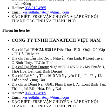
– Lâm Đồng
Hotline:
036 912 4565
Email:
kesieuthihanatech@gmail.com
ĐẶC BIỆT : FREE VẬN CHUYỂN + LẮP ĐẶT NỘI
THÀNH CÁC TỈNH VÀ THÀNH PHỐ
Thông tin liên hệ
CÔNG TY TNHH HANATECH VIỆT NAM
Địa chỉ Tại TPHCM
: 936 Lê Đức Thọ - P15 - Quận Gò Vấp
- TP.Hồ Chí Minh
Địa chỉ Tại Cần Thơ
:Số 1 Nguyễn Văn Linh, P.Long Tuyền,
Q.Bình Thủy, TP.Cần Thơ
Địa chỉ Tại Bình Dương
:Ngã tư DL14/NL12 - Mỹ Phước 3,
Thới Hoà, Bến Cát, Bình Dương
Địa chỉ Tại Vũng Tàu
:1615 Võ Nguyên Giáp, Phường 12,
Thành phố Vũng Tàu
Địa chỉ tại Đồng Nai
:68/81 Phan Đăng Lưu, Long Bình Tân,
Thành phố Biên Hòa, Đồng Nai
Hotline:
036 912 4565
Email:
kesieuthihanatech@gmail.com
ĐẶC BIỆT : FREE VẬN CHUYỂN + LẮP ĐẶT NỘI
THÀNH CÁC TỈNH VÀ THÀNH PHỐ