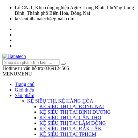
Lô CN-1, Khu công nghiệp Agtex Long Bình, Phường Long
Bình, Thành phố Biên Hoà, Đồng Nai
kesieuthihanatech@gmail.com
Hotline tư vấn hỗ trợ
0369124565
MENU
MENU
Trang chủ
Giới thiệu
Sản phẩm
KỆ SIÊU THỊ, KỆ HÀNG HÓA
KỆ SIÊU THỊ TẠI ĐỒNG NAI
KỆ SIÊU THỊ TẠI BÌNH DƯƠNG
KỆ SIÊU THỊ TẠI CẦN THƠ
KỆ SIÊU THỊ TẠI LÂM ĐỒNG
KỆ SIÊU THỊ TẠI ĐẮK LẮK
KỆ SIÊU THỊ TẠI TPHCM