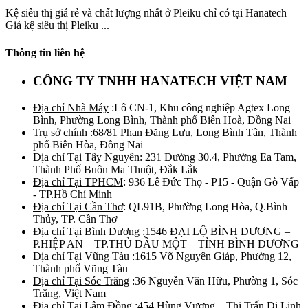
Kệ siêu thị giá rẻ và chất lượng nhất ở Pleiku chỉ có tại Hanatech
Giá kệ siêu thị Pleiku ...
Thông tin liên hệ
CÔNG TY TNHH HANATECH VIỆT NAM
Địa chỉ Nhà Máy
:Lô CN-1, Khu công nghiệp Agtex Long
Bình, Phường Long Bình, Thành phố Biên Hoà, Đồng Nai
Trụ sở chính
:68/81 Phan Đăng Lưu, Long Bình Tân, Thành
phố Biên Hòa, Đồng Nai
Địa chỉ Tại Tây Nguyên
: 231 Đường 30.4, Phường Ea Tam,
Thành Phố Buôn Ma Thuột, Đắk Lắk
Địa chỉ Tại TPHCM
: 936 Lê Đức Thọ - P15 - Quận Gò Vấp
- TP.Hồ Chí Minh
Địa chỉ Tại Cần Thơ
: QL91B, Phường Long Hòa, Q.Bình
Thủy, TP. Cần Thơ
Địa chỉ Tại Bình Dương
:1546 ĐẠI LỘ BÌNH DƯƠNG –
P.HIỆP AN – TP.THỦ DẦU MỘT – TỈNH BÌNH DƯƠNG
Địa chỉ Tại Vũng Tàu
:1615 Võ Nguyên Giáp, Phường 12,
Thành phố Vũng Tàu
Địa chỉ Tại Sóc Trăng
:36 Nguyễn Văn Hữu, Phường 1, Sóc
Trăng, Việt Nam
Địa chỉ Tại Lâm Đồng
:454 Hùng Vương – Thị Trấn Di Linh