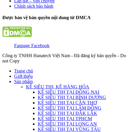
Lắp đặt – vận chuyển
Chính sách bảo hành
Được bảo vệ bản quyền nội dung từ DMCA
Fanpage Facebook
Công ty TNHH Hanatech Việt Nam - Đã đăng ký bản quyền - Do
not Copy
Trang chủ
Giới thiệu
Sản phẩm
KỆ SIÊU THỊ, KỆ HÀNG HÓA
KỆ SIÊU THỊ TẠI ĐỒNG NAI
KỆ SIÊU THỊ TẠI BÌNH DƯƠNG
KỆ SIÊU THỊ TẠI CẦN THƠ
KỆ SIÊU THỊ TẠI LÂM ĐỒNG
KỆ SIÊU THỊ TẠI ĐẮK LẮK
KỆ SIÊU THỊ TẠI TPHCM
KỆ SIÊU THỊ TẠI LONG AN
KỆ SIÊU THỊ TẠI VŨNG TÀU