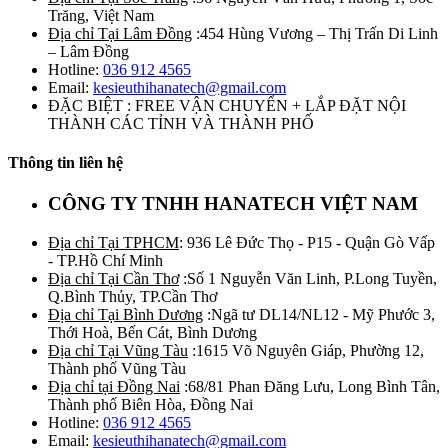
Trăng, Việt Nam
Địa chỉ Tại Lâm Đồng
:454 Hùng Vương – Thị Trấn Di Linh
– Lâm Đồng
Hotline:
036 912 4565
Email:
kesieuthihanatech@gmail.com
ĐẶC BIỆT : FREE VẬN CHUYỂN + LẮP ĐẶT NỘI
THÀNH CÁC TỈNH VÀ THÀNH PHỐ
Thông tin liên hệ
CÔNG TY TNHH HANATECH VIỆT NAM
Địa chỉ Tại TPHCM
: 936 Lê Đức Thọ - P15 - Quận Gò Vấp
- TP.Hồ Chí Minh
Địa chỉ Tại Cần Thơ
:Số 1 Nguyễn Văn Linh, P.Long Tuyền,
Q.Bình Thủy, TP.Cần Thơ
Địa chỉ Tại Bình Dương
:Ngã tư DL14/NL12 - Mỹ Phước 3,
Thới Hoà, Bến Cát, Bình Dương
Địa chỉ Tại Vũng Tàu
:1615 Võ Nguyên Giáp, Phường 12,
Thành phố Vũng Tàu
Địa chỉ tại Đồng Nai
:68/81 Phan Đăng Lưu, Long Bình Tân,
Thành phố Biên Hòa, Đồng Nai
Hotline:
036 912 4565
Email:
kesieuthihanatech@gmail.com