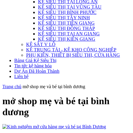
KỆ SIÊU THỊ TẠI LONG AN
KỆ SIÊU THỊ TẠI VŨNG TÀU
KỆ SIÊU THỊ BÌNH PHƯỚC
KỆ SIÊU THỊ TÂY NINH
KỆ SIÊU THỊ TIỀN GIANG
KỆ SIÊU THỊ ĐỒNG THÁP
KỆ SIÊU THỊ TẠI AN GIANG
KỆ SIÊU THỊ KIÊN GIANG
KỆ SẮT V LỖ
KỆ TRUNG TẢI - KỆ KHO CÔNG NGHIỆP
PHỤ KIỆN, THIẾT BỊ SIÊU THỊ, CỬA HÀNG
Bảng Giá Kệ Siêu Thị
Tin tức kệ hàng hóa
Dự Án Đã Hoàn Thành
Liên hệ
Trang chủ
mở shop mẹ và bé tại bình dương
mở shop mẹ và bé tại bình
dương