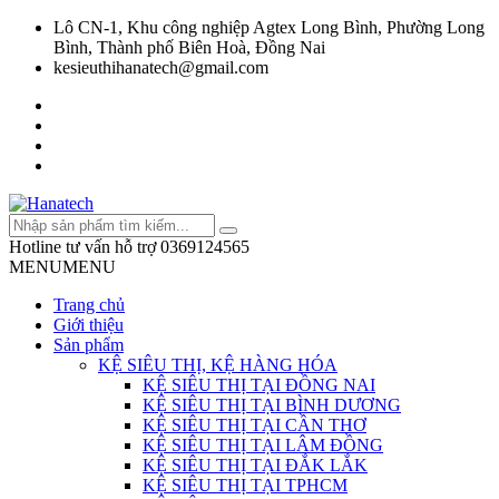
Lô CN-1, Khu công nghiệp Agtex Long Bình, Phường Long
Bình, Thành phố Biên Hoà, Đồng Nai
kesieuthihanatech@gmail.com
Hotline tư vấn hỗ trợ
0369124565
MENU
MENU
Trang chủ
Giới thiệu
Sản phẩm
KỆ SIÊU THỊ, KỆ HÀNG HÓA
KỆ SIÊU THỊ TẠI ĐỒNG NAI
KỆ SIÊU THỊ TẠI BÌNH DƯƠNG
KỆ SIÊU THỊ TẠI CẦN THƠ
KỆ SIÊU THỊ TẠI LÂM ĐỒNG
KỆ SIÊU THỊ TẠI ĐẮK LẮK
KỆ SIÊU THỊ TẠI TPHCM