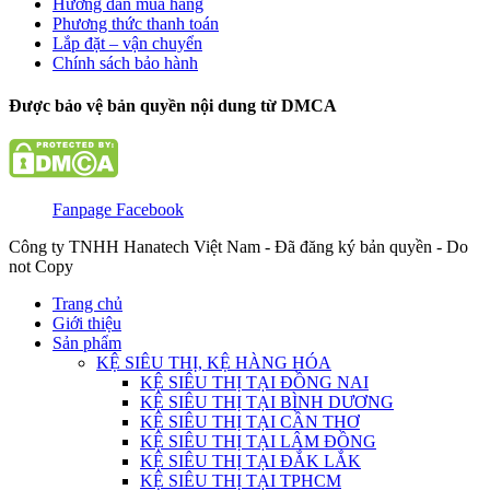
Hướng dẫn mua hàng
Phương thức thanh toán
Lắp đặt – vận chuyển
Chính sách bảo hành
Được bảo vệ bản quyền nội dung từ DMCA
Fanpage Facebook
Công ty TNHH Hanatech Việt Nam - Đã đăng ký bản quyền - Do
not Copy
Trang chủ
Giới thiệu
Sản phẩm
KỆ SIÊU THỊ, KỆ HÀNG HÓA
KỆ SIÊU THỊ TẠI ĐỒNG NAI
KỆ SIÊU THỊ TẠI BÌNH DƯƠNG
KỆ SIÊU THỊ TẠI CẦN THƠ
KỆ SIÊU THỊ TẠI LÂM ĐỒNG
KỆ SIÊU THỊ TẠI ĐẮK LẮK
KỆ SIÊU THỊ TẠI TPHCM