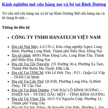
Kinh nghiệm mở cửa hàng mẹ và bé tại Bình Dương
Tư vấn mở cửa hàng mẹ và bé tại Bình Dương Mở cửa hàng mẹ và
bé đang là một ...
Thông tin liên hệ
CÔNG TY TNHH HANATECH VIỆT NAM
Địa chỉ Nhà Máy
:Lô CN-1, Khu công nghiệp Agtex Long
Bình, Phường Long Bình, Thành phố Biên Hoà, Đồng Nai
Trụ sở chính
:68/81 Phan Đăng Lưu, Long Bình Tân, Thành
phố Biên Hòa, Đồng Nai
Địa chỉ Tại Tây Nguyên
: 231 Đường 30.4, Phường Ea Tam,
Thành Phố Buôn Ma Thuột, Đắk Lắk
Địa chỉ Tại TPHCM
: 936 Lê Đức Thọ - P15 - Quận Gò Vấp
- TP.Hồ Chí Minh
Địa chỉ Tại Cần Thơ
: QL91B, Phường Long Hòa, Q.Bình
Thủy, TP. Cần Thơ
Địa chỉ Tại Bình Dương
:1546 ĐẠI LỘ BÌNH DƯƠNG –
P.HIỆP AN – TP.THỦ DẦU MỘT – TỈNH BÌNH DƯƠNG
Địa chỉ Tại Vũng Tàu
:1615 Võ Nguyên Giáp, Phường 12,
Thành phố Vũng Tàu
Địa chỉ Tại Sóc Trăng
:36 Nguyễn Văn Hữu, Phường 1, Sóc