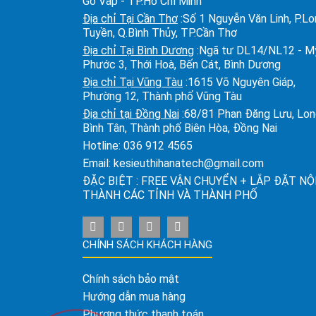
Gò Vấp - TP.Hồ Chí Minh
Địa chỉ Tại Cần Thơ
:Số 1 Nguyễn Văn Linh, P.L
Tuyền, Q.Bình Thủy, TP.Cần Thơ
Địa chỉ Tại Bình Dương
:Ngã tư DL14/NL12 - M
Phước 3, Thới Hoà, Bến Cát, Bình Dương
Địa chỉ Tại Vũng Tàu
:1615 Võ Nguyên Giáp,
Phường 12, Thành phố Vũng Tàu
Địa chỉ tại Đồng Nai
:68/81 Phan Đăng Lưu, Lo
Bình Tân, Thành phố Biên Hòa, Đồng Nai
Hotline:
036 912 4565
Email:
kesieuthihanatech@gmail.com
ĐẶC BIỆT : FREE VẬN CHUYỂN + LẮP ĐẶT NỘ
THÀNH CÁC TỈNH VÀ THÀNH PHỐ
CHÍNH SÁCH KHÁCH HÀNG
Chính sách bảo mật
Hướng dẫn mua hàng
Phương thức thanh toán