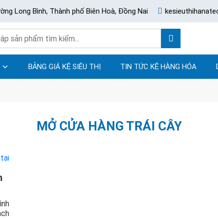
ường Long Bình, Thành phố Biên Hoà, Đồng Nai
kesieuthihanat
BẢNG GIÁ KỆ SIÊU THỊ
TIN TỨC KỆ HÀNG HÓA
MỞ CỬA HÀNG TRÁI CÂY
m
ình
ạch