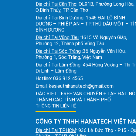
Địa chỉ Tại Cần Thơ
: QL91B, Phường Long Hòa,
Q.Bình Thủy, TP. Cần Thơ
Địa chỉ Tại Bình Dương
:1546 ĐẠI LỘ BÌNH
DƯƠNG – P.HIỆP AN – TP.THỦ DẦU MỘT – T
BÌNH DƯƠNG
Địa chỉ Tại Vũng Tàu
:1615 Võ Nguyên Giáp,
Phường 12, Thành phố Vũng Tàu
Địa chỉ Tại Sóc Trăng
:36 Nguyễn Văn Hữu,
Phường 1, Sóc Trăng, Việt Nam
Địa chỉ Tại Lâm Đồng
:454 Hùng Vương – Thị T
Di Linh – Lâm Đồng
Hotline:
036 912 4565
Email:
kesieuthihanatech@gmail.com
ĐẶC BIỆT : FREE VẬN CHUYỂN + LẮP ĐẶT NỘ
THÀNH CÁC TỈNH VÀ THÀNH PHỐ
THÔNG TIN LIÊN HỆ
CÔNG TY TNHH HANATECH VIỆT N
Địa chỉ Tại TPHCM
: 936 Lê Đức Thọ - P15 - Q