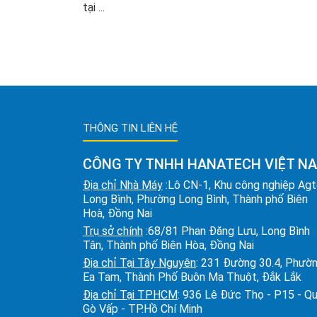
tại ...
THÔNG TIN LIÊN HỆ
CÔNG TY TNHH HANATECH VIỆT N
Địa chỉ Nhà Máy
:Lô CN-1, Khu công nghiệp Ag
Long Bình, Phường Long Bình, Thành phố Biên
Hoà, Đồng Nai
Trụ sở chính
:68/81 Phan Đăng Lưu, Long Bình
Tân, Thành phố Biên Hòa, Đồng Nai
Địa chỉ Tại Tây Nguyên
: 231 Đường 30.4, Phườ
Ea Tam, Thành Phố Buôn Ma Thuột, Đắk Lắk
Địa chỉ Tại TPHCM
: 936 Lê Đức Thọ - P15 - Q
Gò Vấp - TP.Hồ Chí Minh