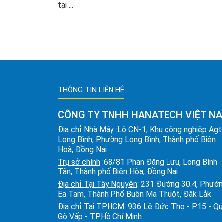
tại ...
THÔNG TIN LIÊN HỆ
CÔNG TY TNHH HANATECH VIỆT N
Địa chỉ Nhà Máy
:Lô CN-1, Khu công nghiệp Ag
Long Bình, Phường Long Bình, Thành phố Biên
Hoà, Đồng Nai
Trụ sở chính
:68/81 Phan Đăng Lưu, Long Bình
Tân, Thành phố Biên Hòa, Đồng Nai
Địa chỉ Tại Tây Nguyên
: 231 Đường 30.4, Phườ
Ea Tam, Thành Phố Buôn Ma Thuột, Đắk Lắk
Địa chỉ Tại TPHCM
: 936 Lê Đức Thọ - P15 - Q
Gò Vấp - TP.Hồ Chí Minh