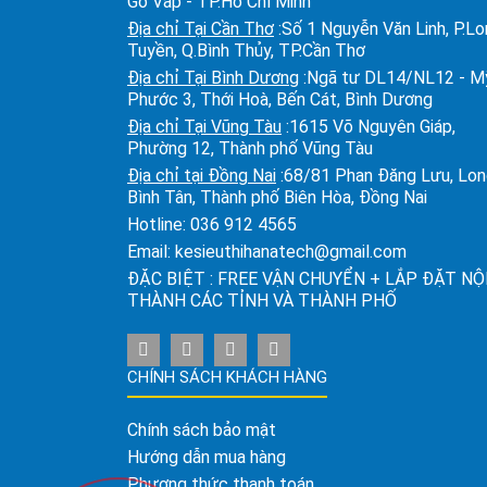
Gò Vấp - TP.Hồ Chí Minh
Địa chỉ Tại Cần Thơ
:Số 1 Nguyễn Văn Linh, P.L
Tuyền, Q.Bình Thủy, TP.Cần Thơ
Địa chỉ Tại Bình Dương
:Ngã tư DL14/NL12 - M
Phước 3, Thới Hoà, Bến Cát, Bình Dương
Địa chỉ Tại Vũng Tàu
:1615 Võ Nguyên Giáp,
Phường 12, Thành phố Vũng Tàu
Địa chỉ tại Đồng Nai
:68/81 Phan Đăng Lưu, Lo
Bình Tân, Thành phố Biên Hòa, Đồng Nai
Hotline:
036 912 4565
Email:
kesieuthihanatech@gmail.com
ĐẶC BIỆT : FREE VẬN CHUYỂN + LẮP ĐẶT NỘ
THÀNH CÁC TỈNH VÀ THÀNH PHỐ
CHÍNH SÁCH KHÁCH HÀNG
Chính sách bảo mật
Hướng dẫn mua hàng
Phương thức thanh toán