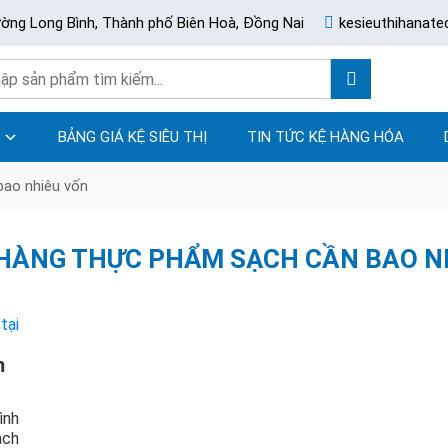
ường Long Bình, Thành phố Biên Hoà, Đồng Nai
kesieuthihanat
BẢNG GIÁ KỆ SIÊU THỊ
TIN TỨC KỆ HÀNG HÓA
bao nhiêu vốn
HÀNG THỰC PHẨM SẠCH CẦN BAO N
m
ình
ạch