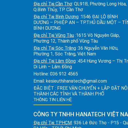
Địa chỉ Tại Cần Thơ
: QL91B, Phường Long Hòa,
Q.Bình Thủy, TP. Cần Thơ
Địa chỉ Tại Bình Dương
:1546 ĐẠI LỘ BÌNH
DƯƠNG – P.HIỆP AN – TP.THỦ DẦU MỘT – T
BÌNH DƯƠNG
Địa chỉ Tại Vũng Tàu
:1615 Võ Nguyên Giáp,
Phường 12, Thành phố Vũng Tàu
Địa chỉ Tại Sóc Trăng
:36 Nguyễn Văn Hữu,
Phường 1, Sóc Trăng, Việt Nam
Địa chỉ Tại Lâm Đồng
:454 Hùng Vương – Thị T
Di Linh – Lâm Đồng
Hotline:
036 912 4565
Email:
kesieuthihanatech@gmail.com
ĐẶC BIỆT : FREE VẬN CHUYỂN + LẮP ĐẶT NỘ
THÀNH CÁC TỈNH VÀ THÀNH PHỐ
THÔNG TIN LIÊN HỆ
CÔNG TY TNHH HANATECH VIỆT N
Địa chỉ Tại TPHCM
: 936 Lê Đức Thọ - P15 - Q