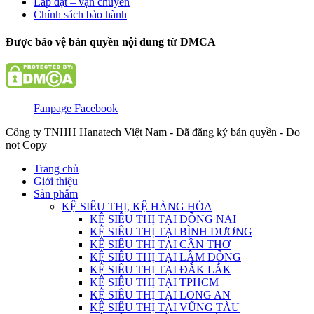
Lắp đặt – vận chuyển
Chính sách bảo hành
Được bảo vệ bản quyền nội dung từ DMCA
Fanpage Facebook
Công ty TNHH Hanatech Việt Nam - Đã đăng ký bản quyền - Do
not Copy
Trang chủ
Giới thiệu
Sản phẩm
KỆ SIÊU THỊ, KỆ HÀNG HÓA
KỆ SIÊU THỊ TẠI ĐỒNG NAI
KỆ SIÊU THỊ TẠI BÌNH DƯƠNG
KỆ SIÊU THỊ TẠI CẦN THƠ
KỆ SIÊU THỊ TẠI LÂM ĐỒNG
KỆ SIÊU THỊ TẠI ĐẮK LẮK
KỆ SIÊU THỊ TẠI TPHCM
KỆ SIÊU THỊ TẠI LONG AN
KỆ SIÊU THỊ TẠI VŨNG TÀU