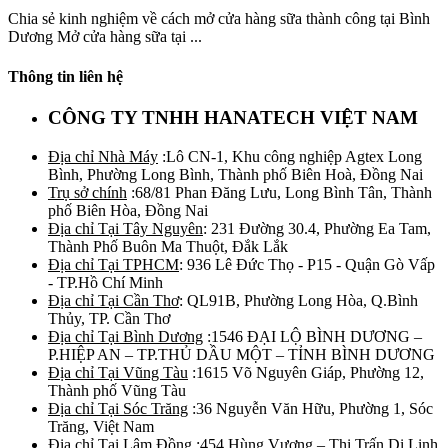
Chia sẻ kinh nghiệm về cách mở cửa hàng sữa thành công tại Bình
Dương Mở cửa hàng sữa tại ...
Thông tin liên hệ
CÔNG TY TNHH HANATECH VIỆT NAM
Địa chỉ Nhà Máy
:Lô CN-1, Khu công nghiệp Agtex Long
Bình, Phường Long Bình, Thành phố Biên Hoà, Đồng Nai
Trụ sở chính
:68/81 Phan Đăng Lưu, Long Bình Tân, Thành
phố Biên Hòa, Đồng Nai
Địa chỉ Tại Tây Nguyên
: 231 Đường 30.4, Phường Ea Tam,
Thành Phố Buôn Ma Thuột, Đắk Lắk
Địa chỉ Tại TPHCM
: 936 Lê Đức Thọ - P15 - Quận Gò Vấp
- TP.Hồ Chí Minh
Địa chỉ Tại Cần Thơ
: QL91B, Phường Long Hòa, Q.Bình
Thủy, TP. Cần Thơ
Địa chỉ Tại Bình Dương
:1546 ĐẠI LỘ BÌNH DƯƠNG –
P.HIỆP AN – TP.THỦ DẦU MỘT – TỈNH BÌNH DƯƠNG
Địa chỉ Tại Vũng Tàu
:1615 Võ Nguyên Giáp, Phường 12,
Thành phố Vũng Tàu
Địa chỉ Tại Sóc Trăng
:36 Nguyễn Văn Hữu, Phường 1, Sóc
Trăng, Việt Nam
Địa chỉ Tại Lâm Đồng
:454 Hùng Vương – Thị Trấn Di Linh