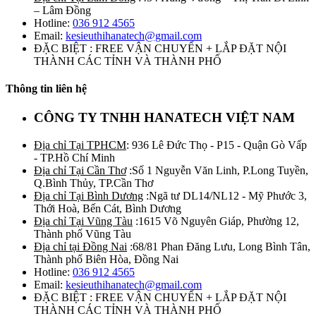
– Lâm Đồng
Hotline:
036 912 4565
Email:
kesieuthihanatech@gmail.com
ĐẶC BIỆT : FREE VẬN CHUYỂN + LẮP ĐẶT NỘI
THÀNH CÁC TỈNH VÀ THÀNH PHỐ
Thông tin liên hệ
CÔNG TY TNHH HANATECH VIỆT NAM
Địa chỉ Tại TPHCM
: 936 Lê Đức Thọ - P15 - Quận Gò Vấp
- TP.Hồ Chí Minh
Địa chỉ Tại Cần Thơ
:Số 1 Nguyễn Văn Linh, P.Long Tuyền,
Q.Bình Thủy, TP.Cần Thơ
Địa chỉ Tại Bình Dương
:Ngã tư DL14/NL12 - Mỹ Phước 3,
Thới Hoà, Bến Cát, Bình Dương
Địa chỉ Tại Vũng Tàu
:1615 Võ Nguyên Giáp, Phường 12,
Thành phố Vũng Tàu
Địa chỉ tại Đồng Nai
:68/81 Phan Đăng Lưu, Long Bình Tân,
Thành phố Biên Hòa, Đồng Nai
Hotline:
036 912 4565
Email:
kesieuthihanatech@gmail.com
ĐẶC BIỆT : FREE VẬN CHUYỂN + LẮP ĐẶT NỘI
THÀNH CÁC TỈNH VÀ THÀNH PHỐ