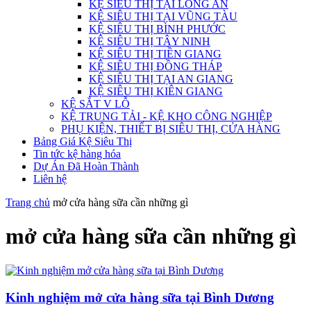
KỆ SIÊU THỊ TẠI LONG AN
KỆ SIÊU THỊ TẠI VŨNG TÀU
KỆ SIÊU THỊ BÌNH PHƯỚC
KỆ SIÊU THỊ TÂY NINH
KỆ SIÊU THỊ TIỀN GIANG
KỆ SIÊU THỊ ĐỒNG THÁP
KỆ SIÊU THỊ TẠI AN GIANG
KỆ SIÊU THỊ KIÊN GIANG
KỆ SẮT V LỖ
KỆ TRUNG TẢI - KỆ KHO CÔNG NGHIỆP
PHỤ KIỆN, THIẾT BỊ SIÊU THỊ, CỬA HÀNG
Bảng Giá Kệ Siêu Thị
Tin tức kệ hàng hóa
Dự Án Đã Hoàn Thành
Liên hệ
Trang chủ
mở cửa hàng sữa cần những gì
mở cửa hàng sữa cần những gì
Kinh nghiệm mở cửa hàng sữa tại Bình Dương