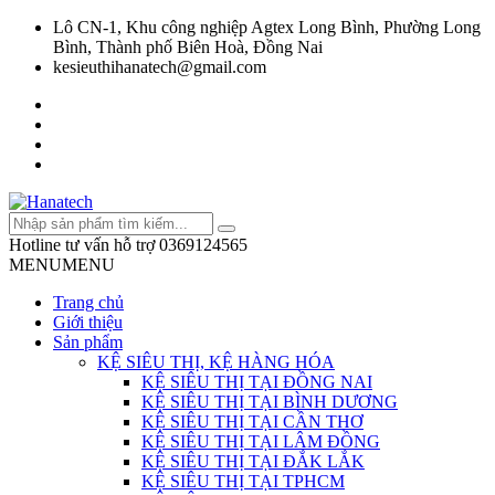
Lô CN-1, Khu công nghiệp Agtex Long Bình, Phường Long
Bình, Thành phố Biên Hoà, Đồng Nai
kesieuthihanatech@gmail.com
Hotline tư vấn hỗ trợ
0369124565
MENU
MENU
Trang chủ
Giới thiệu
Sản phẩm
KỆ SIÊU THỊ, KỆ HÀNG HÓA
KỆ SIÊU THỊ TẠI ĐỒNG NAI
KỆ SIÊU THỊ TẠI BÌNH DƯƠNG
KỆ SIÊU THỊ TẠI CẦN THƠ
KỆ SIÊU THỊ TẠI LÂM ĐỒNG
KỆ SIÊU THỊ TẠI ĐẮK LẮK
KỆ SIÊU THỊ TẠI TPHCM