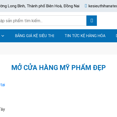
ường Long Bình, Thành phố Biên Hoà, Đồng Nai
kesieuthihanat
BẢNG GIÁ KỆ SIÊU THỊ
TIN TỨC KỆ HÀNG HÓA
MỞ CỬA HÀNG MỸ PHẨM ĐẸP
Tây