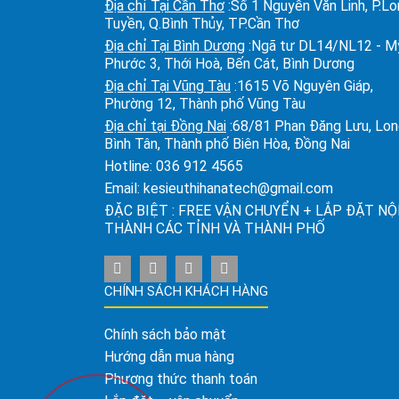
Địa chỉ Tại Cần Thơ
:Số 1 Nguyễn Văn Linh, P.L
Tuyền, Q.Bình Thủy, TP.Cần Thơ
Địa chỉ Tại Bình Dương
:Ngã tư DL14/NL12 - M
Phước 3, Thới Hoà, Bến Cát, Bình Dương
Địa chỉ Tại Vũng Tàu
:1615 Võ Nguyên Giáp,
Phường 12, Thành phố Vũng Tàu
Địa chỉ tại Đồng Nai
:68/81 Phan Đăng Lưu, Lo
Bình Tân, Thành phố Biên Hòa, Đồng Nai
Hotline:
036 912 4565
Email:
kesieuthihanatech@gmail.com
ĐẶC BIỆT : FREE VẬN CHUYỂN + LẮP ĐẶT NỘ
THÀNH CÁC TỈNH VÀ THÀNH PHỐ
CHÍNH SÁCH KHÁCH HÀNG
Chính sách bảo mật
Hướng dẫn mua hàng
Phương thức thanh toán