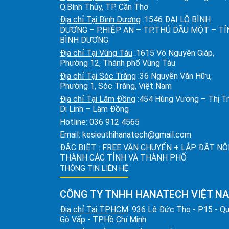
Q.Bình Thủy, TP. Cần Thơ
Địa chỉ Tại Bình Dương
:1546 ĐẠI LỘ BÌNH
DƯƠNG – P.HIỆP AN – TP.THỦ DẦU MỘT – T
BÌNH DƯƠNG
Địa chỉ Tại Vũng Tàu
:1615 Võ Nguyên Giáp,
Phường 12, Thành phố Vũng Tàu
Địa chỉ Tại Sóc Trăng
:36 Nguyễn Văn Hữu,
Phường 1, Sóc Trăng, Việt Nam
Địa chỉ Tại Lâm Đồng
:454 Hùng Vương – Thị T
Di Linh – Lâm Đồng
Hotline:
036 912 4565
Email:
kesieuthihanatech@gmail.com
ĐẶC BIỆT : FREE VẬN CHUYỂN + LẮP ĐẶT NỘ
THÀNH CÁC TỈNH VÀ THÀNH PHỐ
THÔNG TIN LIÊN HỆ
CÔNG TY TNHH HANATECH VIỆT N
Địa chỉ Tại TPHCM
: 936 Lê Đức Thọ - P15 - Q
Gò Vấp - TP.Hồ Chí Minh