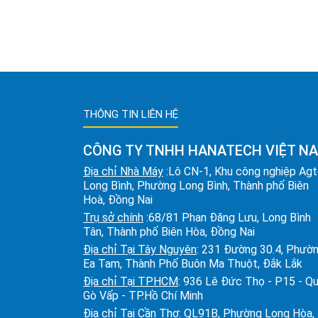
THÔNG TIN LIÊN HỆ
CÔNG TY TNHH HANATECH VIỆT N
Địa chỉ Nhà Máy
:Lô CN-1, Khu công nghiệp Ag
Long Bình, Phường Long Bình, Thành phố Biên
Hoà, Đồng Nai
Trụ sở chính
:68/81 Phan Đăng Lưu, Long Bình
Tân, Thành phố Biên Hòa, Đồng Nai
Địa chỉ Tại Tây Nguyên
: 231 Đường 30.4, Phườ
Ea Tam, Thành Phố Buôn Ma Thuột, Đắk Lắk
Địa chỉ Tại TPHCM
: 936 Lê Đức Thọ - P15 - Q
Gò Vấp - TP.Hồ Chí Minh
Địa chỉ Tại Cần Thơ
: QL91B, Phường Long Hòa,