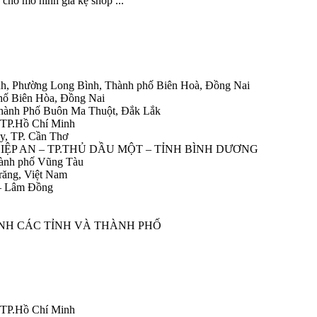
 cho mô hình giá kệ shop ...
h, Phường Long Bình, Thành phố Biên Hoà, Đồng Nai
hố Biên Hòa, Đồng Nai
Thành Phố Buôn Ma Thuột, Đắk Lắk
 TP.Hồ Chí Minh
y, TP. Cần Thơ
HIỆP AN – TP.THỦ DẦU MỘT – TỈNH BÌNH DƯƠNG
ành phố Vũng Tàu
răng, Việt Nam
 – Lâm Đồng
ÀNH CÁC TỈNH VÀ THÀNH PHỐ
 TP.Hồ Chí Minh