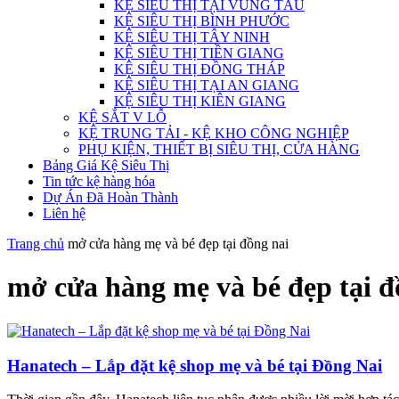
KỆ SIÊU THỊ TẠI VŨNG TÀU
KỆ SIÊU THỊ BÌNH PHƯỚC
KỆ SIÊU THỊ TÂY NINH
KỆ SIÊU THỊ TIỀN GIANG
KỆ SIÊU THỊ ĐỒNG THÁP
KỆ SIÊU THỊ TẠI AN GIANG
KỆ SIÊU THỊ KIÊN GIANG
KỆ SẮT V LỖ
KỆ TRUNG TẢI - KỆ KHO CÔNG NGHIỆP
PHỤ KIỆN, THIẾT BỊ SIÊU THỊ, CỬA HÀNG
Bảng Giá Kệ Siêu Thị
Tin tức kệ hàng hóa
Dự Án Đã Hoàn Thành
Liên hệ
Trang chủ
mở cửa hàng mẹ và bé đẹp tại đồng nai
mở cửa hàng mẹ và bé đẹp tại đ
Hanatech – Lắp đặt kệ shop mẹ và bé tại Đồng Nai