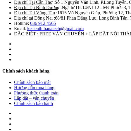
Địa chỉ Tại Cần Thơ
:Số 1 Nguyễn Văn Linh, P.Long Tuyền, 
Địa chỉ Tại Bình Dương
:Ngã tư DL14/NL12 - Mỹ Phước 3, T
Địa chỉ Tại Vũng Tàu
:1615 Võ Nguyên Giáp, Phường 12, Th
Địa chỉ tại Đồng Nai
:68/81 Phan Đăng Lưu, Long Bình Tân, 
Hotline:
036 912 4565
Email:
kesieuthihanatech@gmail.com
ĐẶC BIỆT : FREE VẬN CHUYỂN + LẮP ĐẶT NỘI TH
Chính sách khách hàng
Chính sách bảo mật
Hướng dẫn mua hàng
Phương thức thanh toán
Lắp đặt – vận chuyển
Chính sách bảo hành