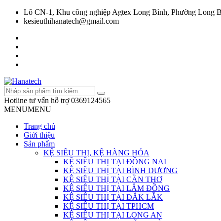
Lô CN-1, Khu công nghiệp Agtex Long Bình, Phường Long B
kesieuthihanatech@gmail.com
Hotline tư vấn hỗ trợ
0369124565
MENU
MENU
Trang chủ
Giới thiệu
Sản phẩm
KỆ SIÊU THỊ, KỆ HÀNG HÓA
KỆ SIÊU THỊ TẠI ĐỒNG NAI
KỆ SIÊU THỊ TẠI BÌNH DƯƠNG
KỆ SIÊU THỊ TẠI CẦN THƠ
KỆ SIÊU THỊ TẠI LÂM ĐỒNG
KỆ SIÊU THỊ TẠI ĐẮK LẮK
KỆ SIÊU THỊ TẠI TPHCM
KỆ SIÊU THỊ TẠI LONG AN