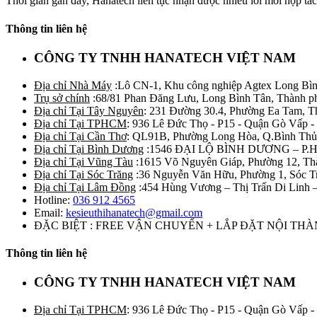
Thời gian gần đây, Hanatech liên tục nhận được nhiều lời mời hợp tác
Thông tin liên hệ
CÔNG TY TNHH HANATECH VIỆT NAM
Địa chỉ Nhà Máy
:Lô CN-1, Khu công nghiệp Agtex Long Bìn
Trụ sở chính
:68/81 Phan Đăng Lưu, Long Bình Tân, Thành p
Địa chỉ Tại Tây Nguyên
: 231 Đường 30.4, Phường Ea Tam, 
Địa chỉ Tại TPHCM
: 936 Lê Đức Thọ - P15 - Quận Gò Vấp -
Địa chỉ Tại Cần Thơ
: QL91B, Phường Long Hòa, Q.Bình Thủ
Địa chỉ Tại Bình Dương
:1546 ĐẠI LỘ BÌNH DƯƠNG – P.
Địa chỉ Tại Vũng Tàu
:1615 Võ Nguyên Giáp, Phường 12, Th
Địa chỉ Tại Sóc Trăng
:36 Nguyễn Văn Hữu, Phường 1, Sóc T
Địa chỉ Tại Lâm Đồng
:454 Hùng Vương – Thị Trấn Di Linh
Hotline:
036 912 4565
Email:
kesieuthihanatech@gmail.com
ĐẶC BIỆT : FREE VẬN CHUYỂN + LẮP ĐẶT NỘI TH
Thông tin liên hệ
CÔNG TY TNHH HANATECH VIỆT NAM
Địa chỉ Tại TPHCM
: 936 Lê Đức Thọ - P15 - Quận Gò Vấp -