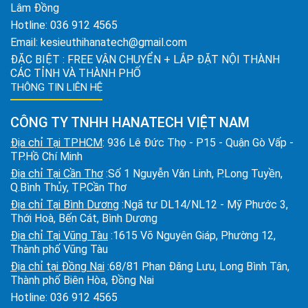
Lâm Đồng
Hotline:
036 912 4565
Email:
kesieuthihanatech@gmail.com
ĐẶC BIỆT : FREE VẬN CHUYỂN + LẮP ĐẶT NỘI THÀNH
CÁC TỈNH VÀ THÀNH PHỐ
THÔNG TIN LIÊN HỆ
CÔNG TY TNHH HANATECH VIỆT NAM
Địa chỉ Tại TPHCM
: 936 Lê Đức Thọ - P15 - Quận Gò Vấp -
TP.Hồ Chí Minh
Địa chỉ Tại Cần Thơ
:Số 1 Nguyễn Văn Linh, P.Long Tuyền,
Q.Bình Thủy, TP.Cần Thơ
Địa chỉ Tại Bình Dương
:Ngã tư DL14/NL12 - Mỹ Phước 3,
Thới Hoà, Bến Cát, Bình Dương
Địa chỉ Tại Vũng Tàu
:1615 Võ Nguyên Giáp, Phường 12,
Thành phố Vũng Tàu
Địa chỉ tại Đồng Nai
:68/81 Phan Đăng Lưu, Long Bình Tân,
Thành phố Biên Hòa, Đồng Nai
Hotline:
036 912 4565