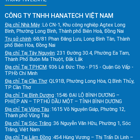
CÔNG TY TNHH HANATECH VIỆT NAM
Địa chỉ Nhà Máy
:Lô CN-1, Khu công nghiệp Agtex Long
Bình, Phường Long Bình, Thành phố Biên Hoà, Đồng Nai
Trụ sở chính
:68/81 Phan Đăng Lưu, Long Bình Tân, Thành
phố Biên Hòa, Đồng Nai
Địa chỉ Tại Tây Nguyên
: 231 Đường 30.4, Phường Ea Tam,
Thành Phố Buôn Ma Thuột, Đắk Lắk
Địa chỉ Tại TPHCM
: 936 Lê Đức Thọ - P15 - Quận Gò Vấp -
TP.Hồ Chí Minh
Địa chỉ Tại Cần Thơ
: QL91B, Phường Long Hòa, Q.Bình Thủy,
TP. Cần Thơ
Địa chỉ Tại Bình Dương
:1546 ĐẠI LỘ BÌNH DƯƠNG –
P.HIỆP AN – TP.THỦ DẦU MỘT – TỈNH BÌNH DƯƠNG
Địa chỉ Tại Vũng Tàu
:1615 Võ Nguyên Giáp, Phường 12,
Thành phố Vũng Tàu
Địa chỉ Tại Sóc Trăng
:36 Nguyễn Văn Hữu, Phường 1, Sóc
Trăng, Việt Nam
Địa chỉ Tại Lâm Đồng
:454 Hùng Vương – Thị Trấn Di Linh –