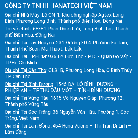
CÔNG TY TNHH HANATECH VIỆT NAM
Địa chỉ Nhà Máy
:Lô CN-1, Khu công nghiệp Agtex Long
Bình, Phường Long Bình, Thành phố Biên Hoà, Đồng Nai
Trụ sở chính
:68/81 Phan Đăng Lưu, Long Bình Tân, Thành
phố Biên Hòa, Đồng Nai
Địa chỉ Tại Tây Nguyên
: 231 Đường 30.4, Phường Ea Tam,
Thành Phố Buôn Ma Thuột, Đắk Lắk
Địa chỉ Tại TPHCM
: 936 Lê Đức Thọ - P15 - Quận Gò Vấp -
TP.Hồ Chí Minh
Địa chỉ Tại Cần Thơ
: QL91B, Phường Long Hòa, Q.Bình Thủy,
TP. Cần Thơ
Địa chỉ Tại Bình Dương
:1546 ĐẠI LỘ BÌNH DƯƠNG –
P.HIỆP AN – TP.THỦ DẦU MỘT – TỈNH BÌNH DƯƠNG
Địa chỉ Tại Vũng Tàu
:1615 Võ Nguyên Giáp, Phường 12,
Thành phố Vũng Tàu
Địa chỉ Tại Sóc Trăng
:36 Nguyễn Văn Hữu, Phường 1, Sóc
Trăng, Việt Nam
Địa chỉ Tại Lâm Đồng
:454 Hùng Vương – Thị Trấn Di Linh –
Lâm Đồng