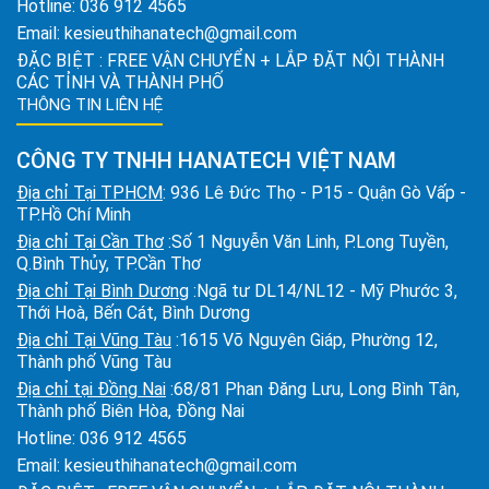
Hotline:
036 912 4565
Email:
kesieuthihanatech@gmail.com
ĐẶC BIỆT : FREE VẬN CHUYỂN + LẮP ĐẶT NỘI THÀNH
CÁC TỈNH VÀ THÀNH PHỐ
THÔNG TIN LIÊN HỆ
CÔNG TY TNHH HANATECH VIỆT NAM
Địa chỉ Tại TPHCM
: 936 Lê Đức Thọ - P15 - Quận Gò Vấp -
TP.Hồ Chí Minh
Địa chỉ Tại Cần Thơ
:Số 1 Nguyễn Văn Linh, P.Long Tuyền,
Q.Bình Thủy, TP.Cần Thơ
Địa chỉ Tại Bình Dương
:Ngã tư DL14/NL12 - Mỹ Phước 3,
Thới Hoà, Bến Cát, Bình Dương
Địa chỉ Tại Vũng Tàu
:1615 Võ Nguyên Giáp, Phường 12,
Thành phố Vũng Tàu
Địa chỉ tại Đồng Nai
:68/81 Phan Đăng Lưu, Long Bình Tân,
Thành phố Biên Hòa, Đồng Nai
Hotline:
036 912 4565
Email:
kesieuthihanatech@gmail.com