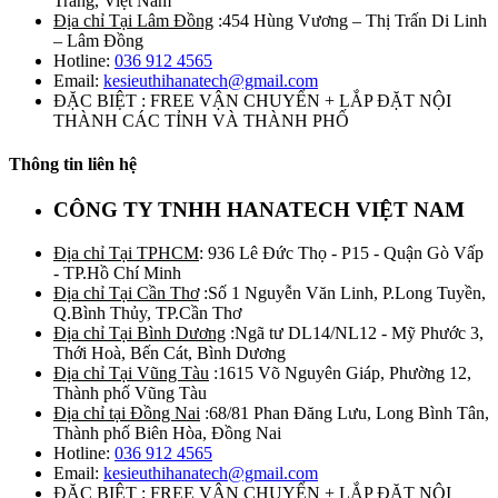
Trăng, Việt Nam
Địa chỉ Tại Lâm Đồng
:454 Hùng Vương – Thị Trấn Di Linh
– Lâm Đồng
Hotline:
036 912 4565
Email:
kesieuthihanatech@gmail.com
ĐẶC BIỆT : FREE VẬN CHUYỂN + LẮP ĐẶT NỘI
THÀNH CÁC TỈNH VÀ THÀNH PHỐ
Thông tin liên hệ
CÔNG TY TNHH HANATECH VIỆT NAM
Địa chỉ Tại TPHCM
: 936 Lê Đức Thọ - P15 - Quận Gò Vấp
- TP.Hồ Chí Minh
Địa chỉ Tại Cần Thơ
:Số 1 Nguyễn Văn Linh, P.Long Tuyền,
Q.Bình Thủy, TP.Cần Thơ
Địa chỉ Tại Bình Dương
:Ngã tư DL14/NL12 - Mỹ Phước 3,
Thới Hoà, Bến Cát, Bình Dương
Địa chỉ Tại Vũng Tàu
:1615 Võ Nguyên Giáp, Phường 12,
Thành phố Vũng Tàu
Địa chỉ tại Đồng Nai
:68/81 Phan Đăng Lưu, Long Bình Tân,
Thành phố Biên Hòa, Đồng Nai
Hotline:
036 912 4565
Email:
kesieuthihanatech@gmail.com
ĐẶC BIỆT : FREE VẬN CHUYỂN + LẮP ĐẶT NỘI