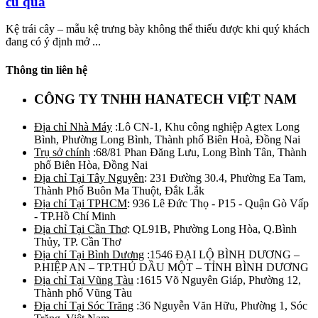
củ quả
Kệ trái cây – mẫu kệ trưng bày không thể thiếu được khi quý khách
đang có ý định mở ...
Thông tin liên hệ
CÔNG TY TNHH HANATECH VIỆT NAM
Địa chỉ Nhà Máy
:Lô CN-1, Khu công nghiệp Agtex Long
Bình, Phường Long Bình, Thành phố Biên Hoà, Đồng Nai
Trụ sở chính
:68/81 Phan Đăng Lưu, Long Bình Tân, Thành
phố Biên Hòa, Đồng Nai
Địa chỉ Tại Tây Nguyên
: 231 Đường 30.4, Phường Ea Tam,
Thành Phố Buôn Ma Thuột, Đắk Lắk
Địa chỉ Tại TPHCM
: 936 Lê Đức Thọ - P15 - Quận Gò Vấp
- TP.Hồ Chí Minh
Địa chỉ Tại Cần Thơ
: QL91B, Phường Long Hòa, Q.Bình
Thủy, TP. Cần Thơ
Địa chỉ Tại Bình Dương
:1546 ĐẠI LỘ BÌNH DƯƠNG –
P.HIỆP AN – TP.THỦ DẦU MỘT – TỈNH BÌNH DƯƠNG
Địa chỉ Tại Vũng Tàu
:1615 Võ Nguyên Giáp, Phường 12,
Thành phố Vũng Tàu
Địa chỉ Tại Sóc Trăng
:36 Nguyễn Văn Hữu, Phường 1, Sóc