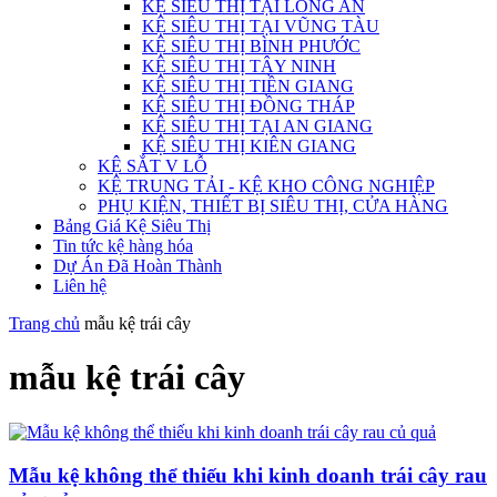
KỆ SIÊU THỊ TẠI LONG AN
KỆ SIÊU THỊ TẠI VŨNG TÀU
KỆ SIÊU THỊ BÌNH PHƯỚC
KỆ SIÊU THỊ TÂY NINH
KỆ SIÊU THỊ TIỀN GIANG
KỆ SIÊU THỊ ĐỒNG THÁP
KỆ SIÊU THỊ TẠI AN GIANG
KỆ SIÊU THỊ KIÊN GIANG
KỆ SẮT V LỖ
KỆ TRUNG TẢI - KỆ KHO CÔNG NGHIỆP
PHỤ KIỆN, THIẾT BỊ SIÊU THỊ, CỬA HÀNG
Bảng Giá Kệ Siêu Thị
Tin tức kệ hàng hóa
Dự Án Đã Hoàn Thành
Liên hệ
Trang chủ
mẫu kệ trái cây
mẫu kệ trái cây
Mẫu kệ không thể thiếu khi kinh doanh trái cây rau