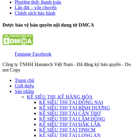
Phương thức thanh toán
Lắp đặt – vận chuyển
Chính sách bảo hành
Được bảo vệ bản quyền nội dung từ DMCA
Fanpage Facebook
Công ty TNHH Hanatech Việt Nam - Đã đăng ký bản quyền - Do
not Copy
Trang chủ
Giới thiệu
Sản phẩm
KỆ SIÊU THỊ, KỆ HÀNG HÓA
KỆ SIÊU THỊ TẠI ĐỒNG NAI
KỆ SIÊU THỊ TẠI BÌNH DƯƠNG
KỆ SIÊU THỊ TẠI CẦN THƠ
KỆ SIÊU THỊ TẠI LÂM ĐỒNG
KỆ SIÊU THỊ TẠI ĐẮK LẮK
KỆ SIÊU THỊ TẠI TPHCM
KỆ SIÊU THỊ TẠI LONG AN