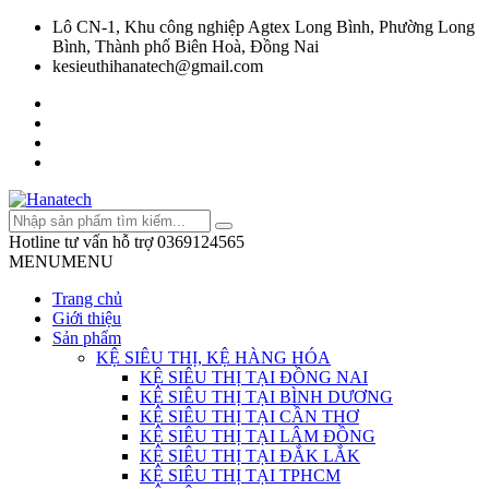
Lô CN-1, Khu công nghiệp Agtex Long Bình, Phường Long
Bình, Thành phố Biên Hoà, Đồng Nai
kesieuthihanatech@gmail.com
Hotline tư vấn hỗ trợ
0369124565
MENU
MENU
Trang chủ
Giới thiệu
Sản phẩm
KỆ SIÊU THỊ, KỆ HÀNG HÓA
KỆ SIÊU THỊ TẠI ĐỒNG NAI
KỆ SIÊU THỊ TẠI BÌNH DƯƠNG
KỆ SIÊU THỊ TẠI CẦN THƠ
KỆ SIÊU THỊ TẠI LÂM ĐỒNG
KỆ SIÊU THỊ TẠI ĐẮK LẮK
KỆ SIÊU THỊ TẠI TPHCM