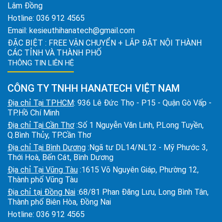
Lâm Đồng
Hotline:
036 912 4565
Email:
kesieuthihanatech@gmail.com
ĐẶC BIỆT : FREE VẬN CHUYỂN + LẮP ĐẶT NỘI THÀNH
CÁC TỈNH VÀ THÀNH PHỐ
THÔNG TIN LIÊN HỆ
CÔNG TY TNHH HANATECH VIỆT NAM
Địa chỉ Tại TPHCM
: 936 Lê Đức Thọ - P15 - Quận Gò Vấp -
TP.Hồ Chí Minh
Địa chỉ Tại Cần Thơ
:Số 1 Nguyễn Văn Linh, P.Long Tuyền,
Q.Bình Thủy, TP.Cần Thơ
Địa chỉ Tại Bình Dương
:Ngã tư DL14/NL12 - Mỹ Phước 3,
Thới Hoà, Bến Cát, Bình Dương
Địa chỉ Tại Vũng Tàu
:1615 Võ Nguyên Giáp, Phường 12,
Thành phố Vũng Tàu
Địa chỉ tại Đồng Nai
:68/81 Phan Đăng Lưu, Long Bình Tân,
Thành phố Biên Hòa, Đồng Nai
Hotline:
036 912 4565