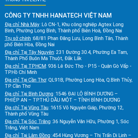
CÔNG TY TNHH HANATECH VIỆT NAM
Địa chỉ Nhà Máy
:Lô CN-1, Khu công nghiệp Agtex Long
Bình, Phường Long Bình, Thành phố Biên Hoà, Đồng Nai
Trụ sở chính
:68/81 Phan Đăng Lưu, Long Bình Tân, Thành
phố Biên Hòa, Đồng Nai
Địa chỉ Tại Tây Nguyên
: 231 Đường 30.4, Phường Ea Tam,
Thành Phố Buôn Ma Thuột, Đắk Lắk
Địa chỉ Tại TPHCM
: 936 Lê Đức Thọ - P15 - Quận Gò Vấp -
TP.Hồ Chí Minh
Địa chỉ Tại Cần Thơ
: QL91B, Phường Long Hòa, Q.Bình Thủy,
TP. Cần Thơ
Địa chỉ Tại Bình Dương
:1546 ĐẠI LỘ BÌNH DƯƠNG –
P.HIỆP AN – TP.THỦ DẦU MỘT – TỈNH BÌNH DƯƠNG
Địa chỉ Tại Vũng Tàu
:1615 Võ Nguyên Giáp, Phường 12,
Thành phố Vũng Tàu
Địa chỉ Tại Sóc Trăng
:36 Nguyễn Văn Hữu, Phường 1, Sóc
Trăng, Việt Nam
Địa chỉ Tại Lâm Đồng
:454 Hùng Vương – Thị Trấn Di Linh –