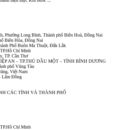
hành hiện thực Khi bước ...
h, Phường Long Bình, Thành phố Biên Hoà, Đồng Nai
hố Biên Hòa, Đồng Nai
Thành Phố Buôn Ma Thuột, Đắk Lắk
 TP.Hồ Chí Minh
y, TP. Cần Thơ
HIỆP AN – TP.THỦ DẦU MỘT – TỈNH BÌNH DƯƠNG
ành phố Vũng Tàu
răng, Việt Nam
 – Lâm Đồng
ÀNH CÁC TỈNH VÀ THÀNH PHỐ
 TP.Hồ Chí Minh