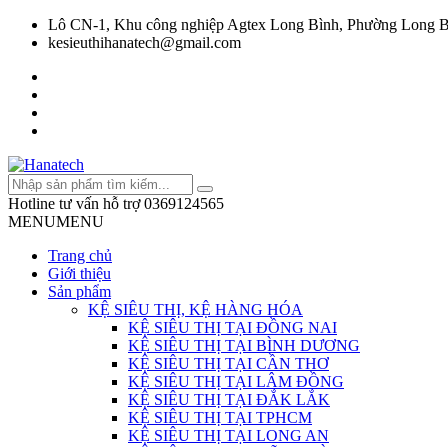
Lô CN-1, Khu công nghiệp Agtex Long Bình, Phường Long B
kesieuthihanatech@gmail.com
Hotline tư vấn hỗ trợ
0369124565
MENU
MENU
Trang chủ
Giới thiệu
Sản phẩm
KỆ SIÊU THỊ, KỆ HÀNG HÓA
KỆ SIÊU THỊ TẠI ĐỒNG NAI
KỆ SIÊU THỊ TẠI BÌNH DƯƠNG
KỆ SIÊU THỊ TẠI CẦN THƠ
KỆ SIÊU THỊ TẠI LÂM ĐỒNG
KỆ SIÊU THỊ TẠI ĐẮK LẮK
KỆ SIÊU THỊ TẠI TPHCM
KỆ SIÊU THỊ TẠI LONG AN