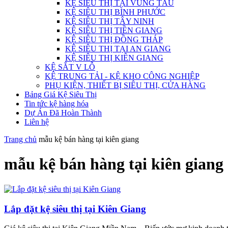
KỆ SIÊU THỊ TẠI VŨNG TÀU
KỆ SIÊU THỊ BÌNH PHƯỚC
KỆ SIÊU THỊ TÂY NINH
KỆ SIÊU THỊ TIỀN GIANG
KỆ SIÊU THỊ ĐỒNG THÁP
KỆ SIÊU THỊ TẠI AN GIANG
KỆ SIÊU THỊ KIÊN GIANG
KỆ SẮT V LỖ
KỆ TRUNG TẢI - KỆ KHO CÔNG NGHIỆP
PHỤ KIỆN, THIẾT BỊ SIÊU THỊ, CỬA HÀNG
Bảng Giá Kệ Siêu Thị
Tin tức kệ hàng hóa
Dự Án Đã Hoàn Thành
Liên hệ
Trang chủ
mẫu kệ bán hàng tại kiên giang
mẫu kệ bán hàng tại kiên giang
Lắp đặt kệ siêu thị tại Kiên Giang