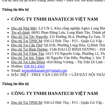
Giá kệ siêu thị tại Kiên Giang Miền Nam – Biến ước mơ kinh doanh t
Thông tin liên hệ
CÔNG TY TNHH HANATECH VIỆT NAM
Địa chỉ Nhà Máy
:Lô CN-1, Khu công nghiệp Agtex Long Bìn
Trụ sở chính
:68/81 Phan Đăng Lưu, Long Bình Tân, Thành p
Địa chỉ Tại Tây Nguyên
: 231 Đường 30.4, Phường Ea Tam, 
Địa chỉ Tại TPHCM
: 936 Lê Đức Thọ - P15 - Quận Gò Vấp -
Địa chỉ Tại Cần Thơ
: QL91B, Phường Long Hòa, Q.Bình Thủ
Địa chỉ Tại Bình Dương
:1546 ĐẠI LỘ BÌNH DƯƠNG – P.
Địa chỉ Tại Vũng Tàu
:1615 Võ Nguyên Giáp, Phường 12, Th
Địa chỉ Tại Sóc Trăng
:36 Nguyễn Văn Hữu, Phường 1, Sóc T
Địa chỉ Tại Lâm Đồng
:454 Hùng Vương – Thị Trấn Di Linh
Hotline:
036 912 4565
Email:
kesieuthihanatech@gmail.com
ĐẶC BIỆT : FREE VẬN CHUYỂN + LẮP ĐẶT NỘI TH
Thông tin liên hệ
CÔNG TY TNHH HANATECH VIỆT NAM
Địa chỉ Tại TPHCM
: 936 Lê Đức Thọ - P15 - Quận Gò Vấp -