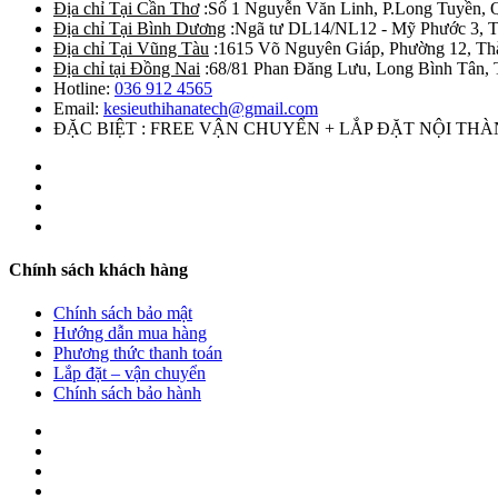
Địa chỉ Tại Cần Thơ
:Số 1 Nguyễn Văn Linh, P.Long Tuyền, 
Địa chỉ Tại Bình Dương
:Ngã tư DL14/NL12 - Mỹ Phước 3, T
Địa chỉ Tại Vũng Tàu
:1615 Võ Nguyên Giáp, Phường 12, Th
Địa chỉ tại Đồng Nai
:68/81 Phan Đăng Lưu, Long Bình Tân, 
Hotline:
036 912 4565
Email:
kesieuthihanatech@gmail.com
ĐẶC BIỆT : FREE VẬN CHUYỂN + LẮP ĐẶT NỘI TH
Chính sách khách hàng
Chính sách bảo mật
Hướng dẫn mua hàng
Phương thức thanh toán
Lắp đặt – vận chuyển
Chính sách bảo hành