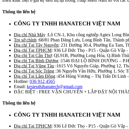
Điều khác biệt ở giá kệ siêu thị tại Đồng Tháp Miền Nam so với các đơn
Thông tin liên hệ
CÔNG TY TNHH HANATECH VIỆT NAM
Địa chỉ Nhà Máy
:Lô CN-1, Khu công nghiệp Agtex Long Bìn
Trụ sở chính
:68/81 Phan Đăng Lưu, Long Bình Tân, Thành p
Địa chỉ Tại Tây Nguyên
: 231 Đường 30.4, Phường Ea Tam, 
Địa chỉ Tại TPHCM
: 936 Lê Đức Thọ - P15 - Quận Gò Vấp -
Địa chỉ Tại Cần Thơ
: QL91B, Phường Long Hòa, Q.Bình Thủ
Địa chỉ Tại Bình Dương
:1546 ĐẠI LỘ BÌNH DƯƠNG – P.
Địa chỉ Tại Vũng Tàu
:1615 Võ Nguyên Giáp, Phường 12, Th
Địa chỉ Tại Sóc Trăng
:36 Nguyễn Văn Hữu, Phường 1, Sóc T
Địa chỉ Tại Lâm Đồng
:454 Hùng Vương – Thị Trấn Di Linh
Hotline:
036 912 4565
Email:
kesieuthihanatech@gmail.com
ĐẶC BIỆT : FREE VẬN CHUYỂN + LẮP ĐẶT NỘI TH
Thông tin liên hệ
CÔNG TY TNHH HANATECH VIỆT NAM
Địa chỉ Tại TPHCM
: 936 Lê Đức Thọ - P15 - Quận Gò Vấp -