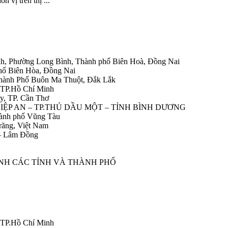
 vị trên thị ...
h, Phường Long Bình, Thành phố Biên Hoà, Đồng Nai
hố Biên Hòa, Đồng Nai
Thành Phố Buôn Ma Thuột, Đắk Lắk
 TP.Hồ Chí Minh
y, TP. Cần Thơ
HIỆP AN – TP.THỦ DẦU MỘT – TỈNH BÌNH DƯƠNG
ành phố Vũng Tàu
răng, Việt Nam
 – Lâm Đồng
ÀNH CÁC TỈNH VÀ THÀNH PHỐ
 TP.Hồ Chí Minh