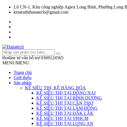
Lô CN-1, Khu công nghiệp Agtex Long Bình, Phường Long B
kesieuthihanatech@gmail.com
Hotline tư vấn hỗ trợ
0369124565
MENU
MENU
Trang chủ
Giới thiệu
Sản phẩm
KỆ SIÊU THỊ, KỆ HÀNG HÓA
KỆ SIÊU THỊ TẠI ĐỒNG NAI
KỆ SIÊU THỊ TẠI BÌNH DƯƠNG
KỆ SIÊU THỊ TẠI CẦN THƠ
KỆ SIÊU THỊ TẠI LÂM ĐỒNG
KỆ SIÊU THỊ TẠI ĐẮK LẮK
KỆ SIÊU THỊ TẠI TPHCM
KỆ SIÊU THỊ TẠI LONG AN