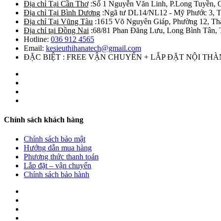
Địa chỉ Tại Cần Thơ
:Số 1 Nguyễn Văn Linh, P.Long Tuyền, 
Địa chỉ Tại Bình Dương
:Ngã tư DL14/NL12 - Mỹ Phước 3, T
Địa chỉ Tại Vũng Tàu
:1615 Võ Nguyên Giáp, Phường 12, Th
Địa chỉ tại Đồng Nai
:68/81 Phan Đăng Lưu, Long Bình Tân, 
Hotline:
036 912 4565
Email:
kesieuthihanatech@gmail.com
ĐẶC BIỆT : FREE VẬN CHUYỂN + LẮP ĐẶT NỘI TH
Chính sách khách hàng
Chính sách bảo mật
Hướng dẫn mua hàng
Phương thức thanh toán
Lắp đặt – vận chuyển
Chính sách bảo hành