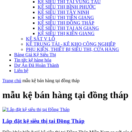
KỆ SIÊU THỊ TẠI VŨNG TÀU
KỆ SIÊU THỊ BÌNH PHƯỚC
KỆ SIÊU THỊ TÂY NINH
KỆ SIÊU THỊ TIỀN GIANG
KỆ SIÊU THỊ ĐỒNG THÁP
KỆ SIÊU THỊ TẠI AN GIANG
KỆ SIÊU THỊ KIÊN GIANG
KỆ SẮT V LỖ
KỆ TRUNG TẢI - KỆ KHO CÔNG NGHIỆP
PHỤ KIỆN, THIẾT BỊ SIÊU THỊ, CỬA HÀNG
Bảng Giá Kệ Siêu Thị
Tin tức kệ hàng hóa
Dự Án Đã Hoàn Thành
Liên hệ
Trang chủ
mẫu kệ bán hàng tại đồng tháp
mẫu kệ bán hàng tại đồng tháp
Lắp đặt kệ siêu thị tại Đồng Tháp