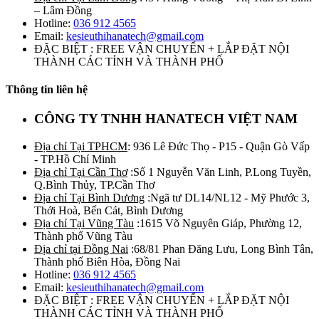
– Lâm Đồng
Hotline:
036 912 4565
Email:
kesieuthihanatech@gmail.com
ĐẶC BIỆT : FREE VẬN CHUYỂN + LẮP ĐẶT NỘI
THÀNH CÁC TỈNH VÀ THÀNH PHỐ
Thông tin liên hệ
CÔNG TY TNHH HANATECH VIỆT NAM
Địa chỉ Tại TPHCM
: 936 Lê Đức Thọ - P15 - Quận Gò Vấp
- TP.Hồ Chí Minh
Địa chỉ Tại Cần Thơ
:Số 1 Nguyễn Văn Linh, P.Long Tuyền,
Q.Bình Thủy, TP.Cần Thơ
Địa chỉ Tại Bình Dương
:Ngã tư DL14/NL12 - Mỹ Phước 3,
Thới Hoà, Bến Cát, Bình Dương
Địa chỉ Tại Vũng Tàu
:1615 Võ Nguyên Giáp, Phường 12,
Thành phố Vũng Tàu
Địa chỉ tại Đồng Nai
:68/81 Phan Đăng Lưu, Long Bình Tân,
Thành phố Biên Hòa, Đồng Nai
Hotline:
036 912 4565
Email:
kesieuthihanatech@gmail.com
ĐẶC BIỆT : FREE VẬN CHUYỂN + LẮP ĐẶT NỘI
THÀNH CÁC TỈNH VÀ THÀNH PHỐ