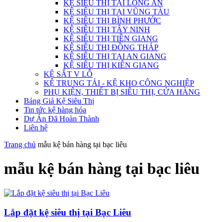
KỆ SIÊU THỊ TẠI LONG AN
KỆ SIÊU THỊ TẠI VŨNG TÀU
KỆ SIÊU THỊ BÌNH PHƯỚC
KỆ SIÊU THỊ TÂY NINH
KỆ SIÊU THỊ TIỀN GIANG
KỆ SIÊU THỊ ĐỒNG THÁP
KỆ SIÊU THỊ TẠI AN GIANG
KỆ SIÊU THỊ KIÊN GIANG
KỆ SẮT V LỖ
KỆ TRUNG TẢI - KỆ KHO CÔNG NGHIỆP
PHỤ KIỆN, THIẾT BỊ SIÊU THỊ, CỬA HÀNG
Bảng Giá Kệ Siêu Thị
Tin tức kệ hàng hóa
Dự Án Đã Hoàn Thành
Liên hệ
Trang chủ
mẫu kệ bán hàng tại bạc liêu
mẫu kệ bán hàng tại bạc liêu
Lắp đặt kệ siêu thị tại Bạc Liêu