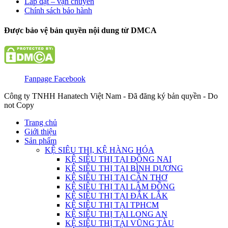
Lắp đặt – vận chuyển
Chính sách bảo hành
Được bảo vệ bản quyền nội dung từ DMCA
Fanpage Facebook
Công ty TNHH Hanatech Việt Nam - Đã đăng ký bản quyền - Do
not Copy
Trang chủ
Giới thiệu
Sản phẩm
KỆ SIÊU THỊ, KỆ HÀNG HÓA
KỆ SIÊU THỊ TẠI ĐỒNG NAI
KỆ SIÊU THỊ TẠI BÌNH DƯƠNG
KỆ SIÊU THỊ TẠI CẦN THƠ
KỆ SIÊU THỊ TẠI LÂM ĐỒNG
KỆ SIÊU THỊ TẠI ĐẮK LẮK
KỆ SIÊU THỊ TẠI TPHCM
KỆ SIÊU THỊ TẠI LONG AN
KỆ SIÊU THỊ TẠI VŨNG TÀU