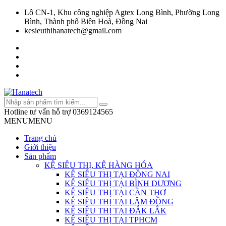
Lô CN-1, Khu công nghiệp Agtex Long Bình, Phường Long
Bình, Thành phố Biên Hoà, Đồng Nai
kesieuthihanatech@gmail.com
Hotline tư vấn hỗ trợ
0369124565
MENU
MENU
Trang chủ
Giới thiệu
Sản phẩm
KỆ SIÊU THỊ, KỆ HÀNG HÓA
KỆ SIÊU THỊ TẠI ĐỒNG NAI
KỆ SIÊU THỊ TẠI BÌNH DƯƠNG
KỆ SIÊU THỊ TẠI CẦN THƠ
KỆ SIÊU THỊ TẠI LÂM ĐỒNG
KỆ SIÊU THỊ TẠI ĐẮK LẮK
KỆ SIÊU THỊ TẠI TPHCM