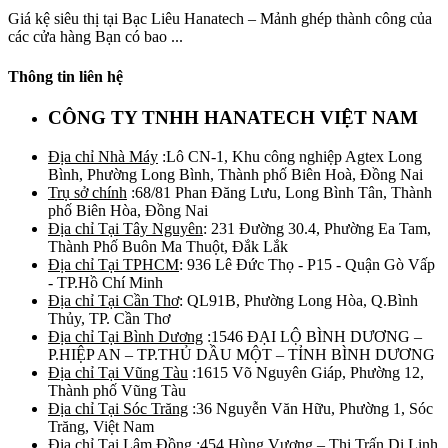
Giá kệ siêu thị tại Bạc Liêu Hanatech – Mảnh ghép thành công của
các cửa hàng Bạn có bao ...
Thông tin liên hệ
CÔNG TY TNHH HANATECH VIỆT NAM
Địa chỉ Nhà Máy
:Lô CN-1, Khu công nghiệp Agtex Long
Bình, Phường Long Bình, Thành phố Biên Hoà, Đồng Nai
Trụ sở chính
:68/81 Phan Đăng Lưu, Long Bình Tân, Thành
phố Biên Hòa, Đồng Nai
Địa chỉ Tại Tây Nguyên
: 231 Đường 30.4, Phường Ea Tam,
Thành Phố Buôn Ma Thuột, Đắk Lắk
Địa chỉ Tại TPHCM
: 936 Lê Đức Thọ - P15 - Quận Gò Vấp
- TP.Hồ Chí Minh
Địa chỉ Tại Cần Thơ
: QL91B, Phường Long Hòa, Q.Bình
Thủy, TP. Cần Thơ
Địa chỉ Tại Bình Dương
:1546 ĐẠI LỘ BÌNH DƯƠNG –
P.HIỆP AN – TP.THỦ DẦU MỘT – TỈNH BÌNH DƯƠNG
Địa chỉ Tại Vũng Tàu
:1615 Võ Nguyên Giáp, Phường 12,
Thành phố Vũng Tàu
Địa chỉ Tại Sóc Trăng
:36 Nguyễn Văn Hữu, Phường 1, Sóc
Trăng, Việt Nam
Địa chỉ Tại Lâm Đồng
:454 Hùng Vương – Thị Trấn Di Linh