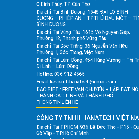
Q.Bình Thủy, TP. Cần Thơ
Địa chỉ Tại Bình Dương
:1546 ĐẠI LỘ BÌNH
DƯƠNG – P.HIỆP AN – TP.THỦ DẦU MỘT – T
BÌNH DƯƠNG
Địa chỉ Tại Vũng Tàu
:1615 Võ Nguyên Giáp,
Phường 12, Thành phố Vũng Tàu
Địa chỉ Tại Sóc Trăng
:36 Nguyễn Văn Hữu,
Phường 1, Sóc Trăng, Việt Nam
Địa chỉ Tại Lâm Đồng
:454 Hùng Vương – Thị T
Di Linh – Lâm Đồng
Hotline:
036 912 4565
Email:
kesieuthihanatech@gmail.com
ĐẶC BIỆT : FREE VẬN CHUYỂN + LẮP ĐẶT NỘ
THÀNH CÁC TỈNH VÀ THÀNH PHỐ
THÔNG TIN LIÊN HỆ
CÔNG TY TNHH HANATECH VIỆT N
Địa chỉ Tại TPHCM
: 936 Lê Đức Thọ - P15 - Q
Gò Vấp - TP.Hồ Chí Minh