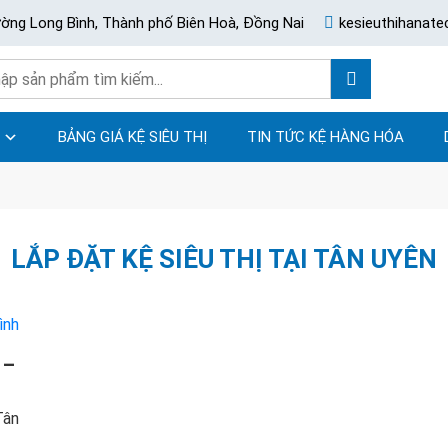
ường Long Bình, Thành phố Biên Hoà, Đồng Nai
kesieuthihanat
BẢNG GIÁ KỆ SIÊU THỊ
TIN TỨC KỆ HÀNG HÓA
LẮP ĐẶT KỆ SIÊU THỊ TẠI TÂN UYÊN
 –
Tân