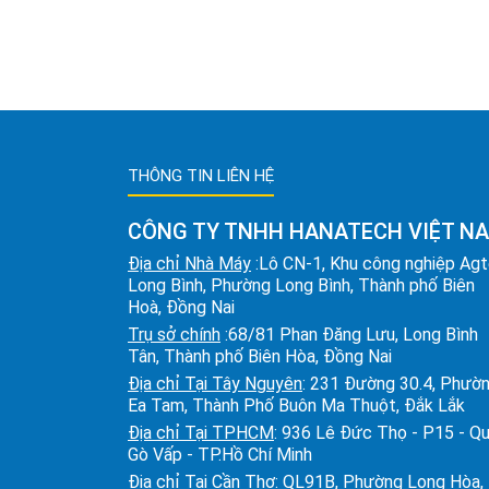
THÔNG TIN LIÊN HỆ
CÔNG TY TNHH HANATECH VIỆT N
Địa chỉ Nhà Máy
:Lô CN-1, Khu công nghiệp Ag
Long Bình, Phường Long Bình, Thành phố Biên
Hoà, Đồng Nai
Trụ sở chính
:68/81 Phan Đăng Lưu, Long Bình
Tân, Thành phố Biên Hòa, Đồng Nai
Địa chỉ Tại Tây Nguyên
: 231 Đường 30.4, Phườ
Ea Tam, Thành Phố Buôn Ma Thuột, Đắk Lắk
Địa chỉ Tại TPHCM
: 936 Lê Đức Thọ - P15 - Q
Gò Vấp - TP.Hồ Chí Minh
Địa chỉ Tại Cần Thơ
: QL91B, Phường Long Hòa,