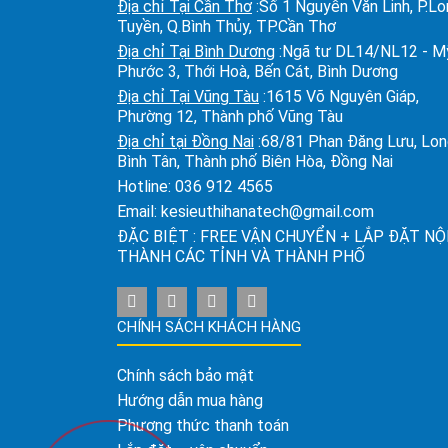
Địa chỉ Tại Cần Thơ
:Số 1 Nguyễn Văn Linh, P.L
Tuyền, Q.Bình Thủy, TP.Cần Thơ
Địa chỉ Tại Bình Dương
:Ngã tư DL14/NL12 - M
Phước 3, Thới Hoà, Bến Cát, Bình Dương
Địa chỉ Tại Vũng Tàu
:1615 Võ Nguyên Giáp,
Phường 12, Thành phố Vũng Tàu
Địa chỉ tại Đồng Nai
:68/81 Phan Đăng Lưu, Lo
Bình Tân, Thành phố Biên Hòa, Đồng Nai
Hotline:
036 912 4565
Email:
kesieuthihanatech@gmail.com
ĐẶC BIỆT : FREE VẬN CHUYỂN + LẮP ĐẶT NỘ
THÀNH CÁC TỈNH VÀ THÀNH PHỐ
CHÍNH SÁCH KHÁCH HÀNG
Chính sách bảo mật
Hướng dẫn mua hàng
Phương thức thanh toán