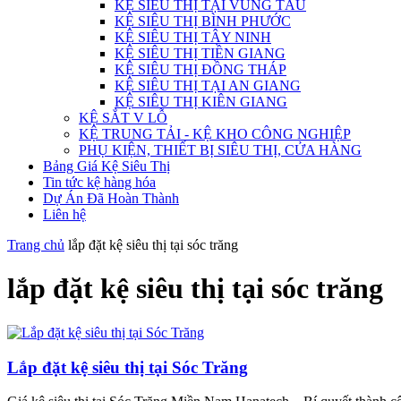
KỆ SIÊU THỊ TẠI VŨNG TÀU
KỆ SIÊU THỊ BÌNH PHƯỚC
KỆ SIÊU THỊ TÂY NINH
KỆ SIÊU THỊ TIỀN GIANG
KỆ SIÊU THỊ ĐỒNG THÁP
KỆ SIÊU THỊ TẠI AN GIANG
KỆ SIÊU THỊ KIÊN GIANG
KỆ SẮT V LỖ
KỆ TRUNG TẢI - KỆ KHO CÔNG NGHIỆP
PHỤ KIỆN, THIẾT BỊ SIÊU THỊ, CỬA HÀNG
Bảng Giá Kệ Siêu Thị
Tin tức kệ hàng hóa
Dự Án Đã Hoàn Thành
Liên hệ
Trang chủ
lắp đặt kệ siêu thị tại sóc trăng
lắp đặt kệ siêu thị tại sóc trăng
Lắp đặt kệ siêu thị tại Sóc Trăng