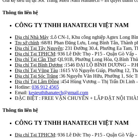
Giá kệ siêu thị tại Sóc Trăng Miền Nam Hanatech – Bí quyết thành cô
Thông tin liên hệ
CÔNG TY TNHH HANATECH VIỆT NAM
Địa chỉ Nhà Máy
:Lô CN-1, Khu công nghiệp Agtex Long Bìn
Trụ sở chính
:68/81 Phan Đăng Lưu, Long Bình Tân, Thành p
Địa chỉ Tại Tây Nguyên
: 231 Đường 30.4, Phường Ea Tam, 
Địa chỉ Tại TPHCM
: 936 Lê Đức Thọ - P15 - Quận Gò Vấp -
Địa chỉ Tại Cần Thơ
: QL91B, Phường Long Hòa, Q.Bình Thủ
Địa chỉ Tại Bình Dương
:1546 ĐẠI LỘ BÌNH DƯƠNG – P.
Địa chỉ Tại Vũng Tàu
:1615 Võ Nguyên Giáp, Phường 12, Th
Địa chỉ Tại Sóc Trăng
:36 Nguyễn Văn Hữu, Phường 1, Sóc T
Địa chỉ Tại Lâm Đồng
:454 Hùng Vương – Thị Trấn Di Linh
Hotline:
036 912 4565
Email:
kesieuthihanatech@gmail.com
ĐẶC BIỆT : FREE VẬN CHUYỂN + LẮP ĐẶT NỘI TH
Thông tin liên hệ
CÔNG TY TNHH HANATECH VIỆT NAM
Địa chỉ Tại TPHCM
: 936 Lê Đức Thọ - P15 - Quận Gò Vấp -