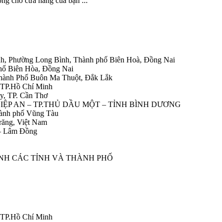
ng cho cửa hàng của bạn ...
h, Phường Long Bình, Thành phố Biên Hoà, Đồng Nai
hố Biên Hòa, Đồng Nai
Thành Phố Buôn Ma Thuột, Đắk Lắk
 TP.Hồ Chí Minh
y, TP. Cần Thơ
HIỆP AN – TP.THỦ DẦU MỘT – TỈNH BÌNH DƯƠNG
ành phố Vũng Tàu
răng, Việt Nam
 – Lâm Đồng
ÀNH CÁC TỈNH VÀ THÀNH PHỐ
 TP.Hồ Chí Minh