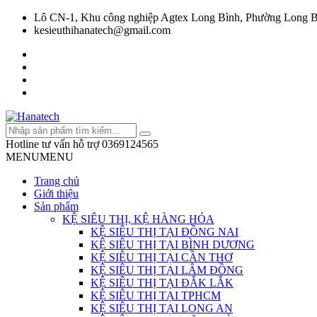
Lô CN-1, Khu công nghiệp Agtex Long Bình, Phường Long B
kesieuthihanatech@gmail.com
Hotline tư vấn hỗ trợ
0369124565
MENU
MENU
Trang chủ
Giới thiệu
Sản phẩm
KỆ SIÊU THỊ, KỆ HÀNG HÓA
KỆ SIÊU THỊ TẠI ĐỒNG NAI
KỆ SIÊU THỊ TẠI BÌNH DƯƠNG
KỆ SIÊU THỊ TẠI CẦN THƠ
KỆ SIÊU THỊ TẠI LÂM ĐỒNG
KỆ SIÊU THỊ TẠI ĐẮK LẮK
KỆ SIÊU THỊ TẠI TPHCM
KỆ SIÊU THỊ TẠI LONG AN