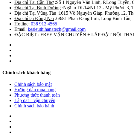
Địa chỉ Tại Cần Thơ
:Số 1 Nguyễn Văn Linh, P.Long Tuyền, 
Địa chỉ Tại Bình Dương
:Ngã tư DL14/NL12 - Mỹ Phước 3, T
Địa chỉ Tại Vũng Tàu
:1615 Võ Nguyên Giáp, Phường 12, Th
Địa chỉ tại Đồng Nai
:68/81 Phan Đăng Lưu, Long Bình Tân, 
Hotline:
036 912 4565
Email:
kesieuthihanatech@gmail.com
ĐẶC BIỆT : FREE VẬN CHUYỂN + LẮP ĐẶT NỘI TH
Chính sách khách hàng
Chính sách bảo mật
Hướng dẫn mua hàng
Phương thức thanh toán
Lắp đặt – vận chuyển
Chính sách bảo hành