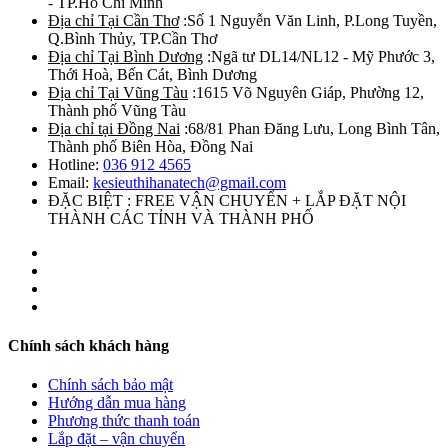
- TP.Hồ Chí Minh
Địa chỉ Tại Cần Thơ
:Số 1 Nguyễn Văn Linh, P.Long Tuyền,
Q.Bình Thủy, TP.Cần Thơ
Địa chỉ Tại Bình Dương
:Ngã tư DL14/NL12 - Mỹ Phước 3,
Thới Hoà, Bến Cát, Bình Dương
Địa chỉ Tại Vũng Tàu
:1615 Võ Nguyên Giáp, Phường 12,
Thành phố Vũng Tàu
Địa chỉ tại Đồng Nai
:68/81 Phan Đăng Lưu, Long Bình Tân,
Thành phố Biên Hòa, Đồng Nai
Hotline:
036 912 4565
Email:
kesieuthihanatech@gmail.com
ĐẶC BIỆT : FREE VẬN CHUYỂN + LẮP ĐẶT NỘI
THÀNH CÁC TỈNH VÀ THÀNH PHỐ
Chính sách khách hàng
Chính sách bảo mật
Hướng dẫn mua hàng
Phương thức thanh toán
Lắp đặt – vận chuyển