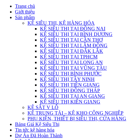
Trang chủ
Giới thiệu
Sản phẩm
KỆ SIÊU THỊ, KỆ HÀNG HÓA
KỆ SIÊU THỊ TẠI ĐỒNG NAI
KỆ SIÊU THỊ TẠI BÌNH DƯƠNG
KỆ SIÊU THỊ TẠI CẦN THƠ
KỆ SIÊU THỊ TẠI LÂM ĐỒNG
KỆ SIÊU THỊ TẠI ĐẮK LẮK
KỆ SIÊU THỊ TẠI TPHCM
KỆ SIÊU THỊ TẠI LONG AN
KỆ SIÊU THỊ TẠI VŨNG TÀU
KỆ SIÊU THỊ BÌNH PHƯỚC
KỆ SIÊU THỊ TÂY NINH
KỆ SIÊU THỊ TIỀN GIANG
KỆ SIÊU THỊ ĐỒNG THÁP
KỆ SIÊU THỊ TẠI AN GIANG
KỆ SIÊU THỊ KIÊN GIANG
KỆ SẮT V LỖ
KỆ TRUNG TẢI – KỆ KHO CÔNG NGHIỆP
PHỤ KIỆN, THIẾT BỊ SIÊU THỊ, CỬA HÀNG
Bảng Giá Kệ Siêu Thị
Tin tức kệ hàng hóa
Dự Án Đã Hoàn Thành