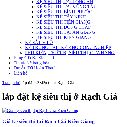
KỆ SIÊU THỊ TẠI LONG AN
KỆ SIÊU THỊ TẠI VŨNG TÀU
KỆ SIÊU THỊ BÌNH PHƯỚC
KỆ SIÊU THỊ TÂY NINH
KỆ SIÊU THỊ TIỀN GIANG
KỆ SIÊU THỊ ĐỒNG THÁP
KỆ SIÊU THỊ TẠI AN GIANG
KỆ SIÊU THỊ KIÊN GIANG
KỆ SẮT V LỖ
KỆ TRUNG TẢI - KỆ KHO CÔNG NGHIỆP
PHỤ KIỆN, THIẾT BỊ SIÊU THỊ, CỬA HÀNG
Bảng Giá Kệ Siêu Thị
Tin tức kệ hàng hóa
Dự Án Đã Hoàn Thành
Liên hệ
Trang chủ
lắp đặt kệ siêu thị ở Rạch Giá
lắp đặt kệ siêu thị ở Rạch Giá
Giá kệ siêu thị tại Rạch Giá Kiên Giang