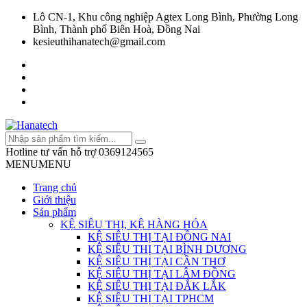
Lô CN-1, Khu công nghiệp Agtex Long Bình, Phường Long
Bình, Thành phố Biên Hoà, Đồng Nai
kesieuthihanatech@gmail.com
Hotline tư vấn hỗ trợ
0369124565
MENU
MENU
Trang chủ
Giới thiệu
Sản phẩm
KỆ SIÊU THỊ, KỆ HÀNG HÓA
KỆ SIÊU THỊ TẠI ĐỒNG NAI
KỆ SIÊU THỊ TẠI BÌNH DƯƠNG
KỆ SIÊU THỊ TẠI CẦN THƠ
KỆ SIÊU THỊ TẠI LÂM ĐỒNG
KỆ SIÊU THỊ TẠI ĐẮK LẮK
KỆ SIÊU THỊ TẠI TPHCM