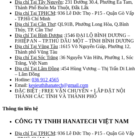
Địa chỉ Tại Tây Nguyên
: 231 Đường 30.4, Phường Ea Tam,
Thành Phố Buôn Ma Thuột, Đắk Lắk
Địa chỉ Tại TPHCM
: 936 Lê Đức Thọ - P15 - Quận Gò Vấp
- TP.Hồ Chí Minh
Địa chỉ Tại Cần Thơ
: QL91B, Phường Long Hòa, Q.Bình
Thủy, TP. Cần Thơ
Địa chỉ Tại Bình Dương
:1546 ĐẠI LỘ BÌNH DƯƠNG –
P.HIỆP AN – TP.THỦ DẦU MỘT – TỈNH BÌNH DƯƠNG
Địa chỉ Tại Vũng Tàu
:1615 Võ Nguyên Giáp, Phường 12,
Thành phố Vũng Tàu
Địa chỉ Tại Sóc Trăng
:36 Nguyễn Văn Hữu, Phường 1, Sóc
Trăng, Việt Nam
Địa chỉ Tại Lâm Đồng
:454 Hùng Vương – Thị Trấn Di Linh
– Lâm Đồng
Hotline:
036 912 4565
Email:
kesieuthihanatech@gmail.com
ĐẶC BIỆT : FREE VẬN CHUYỂN + LẮP ĐẶT NỘI
THÀNH CÁC TỈNH VÀ THÀNH PHỐ
Thông tin liên hệ
CÔNG TY TNHH HANATECH VIỆT NAM
Địa chỉ Tại TPHCM
: 936 Lê Đức Thọ - P15 - Quận Gò Vấp