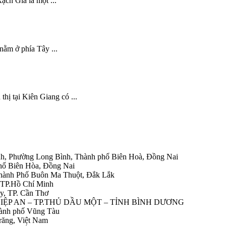
ạch Giá là một ...
nằm ở phía Tây ...
thị tại Kiên Giang có ...
h, Phường Long Bình, Thành phố Biên Hoà, Đồng Nai
hố Biên Hòa, Đồng Nai
Thành Phố Buôn Ma Thuột, Đắk Lắk
 TP.Hồ Chí Minh
y, TP. Cần Thơ
HIỆP AN – TP.THỦ DẦU MỘT – TỈNH BÌNH DƯƠNG
ành phố Vũng Tàu
răng, Việt Nam