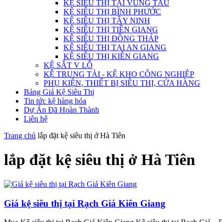
KỆ SIÊU THỊ TẠI VŨNG TÀU
KỆ SIÊU THỊ BÌNH PHƯỚC
KỆ SIÊU THỊ TÂY NINH
KỆ SIÊU THỊ TIỀN GIANG
KỆ SIÊU THỊ ĐỒNG THÁP
KỆ SIÊU THỊ TẠI AN GIANG
KỆ SIÊU THỊ KIÊN GIANG
KỆ SẮT V LỖ
KỆ TRUNG TẢI - KỆ KHO CÔNG NGHIỆP
PHỤ KIỆN, THIẾT BỊ SIÊU THỊ, CỬA HÀNG
Bảng Giá Kệ Siêu Thị
Tin tức kệ hàng hóa
Dự Án Đã Hoàn Thành
Liên hệ
Trang chủ
lắp đặt kệ siêu thị ở Hà Tiên
lắp đặt kệ siêu thị ở Hà Tiên
Giá kệ siêu thị tại Rạch Giá Kiên Giang