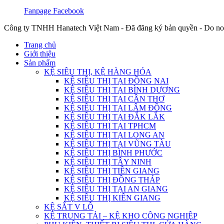
Fanpage Facebook
Công ty TNHH Hanatech Việt Nam - Đã đăng ký bản quyền - Do no
Trang chủ
Giới thiệu
Sản phẩm
KỆ SIÊU THỊ, KỆ HÀNG HÓA
KỆ SIÊU THỊ TẠI ĐỒNG NAI
KỆ SIÊU THỊ TẠI BÌNH DƯƠNG
KỆ SIÊU THỊ TẠI CẦN THƠ
KỆ SIÊU THỊ TẠI LÂM ĐỒNG
KỆ SIÊU THỊ TẠI ĐẮK LẮK
KỆ SIÊU THỊ TẠI TPHCM
KỆ SIÊU THỊ TẠI LONG AN
KỆ SIÊU THỊ TẠI VŨNG TÀU
KỆ SIÊU THỊ BÌNH PHƯỚC
KỆ SIÊU THỊ TÂY NINH
KỆ SIÊU THỊ TIỀN GIANG
KỆ SIÊU THỊ ĐỒNG THÁP
KỆ SIÊU THỊ TẠI AN GIANG
KỆ SIÊU THỊ KIÊN GIANG
KỆ SẮT V LỖ
KỆ TRUNG TẢI – KỆ KHO CÔNG NGHIỆP