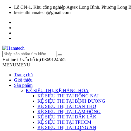
Lô CN-1, Khu công nghiệp Agtex Long Bình, Phường Long B
kesieuthihanatech@gmail.com
Hotline tư vấn hỗ trợ
0369124565
MENU
MENU
Trang chủ
Giới thiệu
Sản phẩm
KỆ SIÊU THỊ, KỆ HÀNG HÓA
KỆ SIÊU THỊ TẠI ĐỒNG NAI
KỆ SIÊU THỊ TẠI BÌNH DƯƠNG
KỆ SIÊU THỊ TẠI CẦN THƠ
KỆ SIÊU THỊ TẠI LÂM ĐỒNG
KỆ SIÊU THỊ TẠI ĐẮK LẮK
KỆ SIÊU THỊ TẠI TPHCM
KỆ SIÊU THỊ TẠI LONG AN