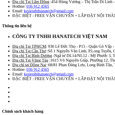
Địa chỉ Tại Lâm Đồng
:454 Hùng Vương – Thị Trấn Di Linh
Hotline:
036 912 4565
Email:
kesieuthihanatech@gmail.com
ĐẶC BIỆT : FREE VẬN CHUYỂN + LẮP ĐẶT NỘI TH
Thông tin liên hệ
CÔNG TY TNHH HANATECH VIỆT NAM
Địa chỉ Tại TPHCM
: 936 Lê Đức Thọ - P15 - Quận Gò Vấp -
Địa chỉ Tại Cần Thơ
:Số 1 Nguyễn Văn Linh, P.Long Tuyền, 
Địa chỉ Tại Bình Dương
:Ngã tư DL14/NL12 - Mỹ Phước 3, T
Địa chỉ Tại Vũng Tàu
:1615 Võ Nguyên Giáp, Phường 12, Th
Địa chỉ tại Đồng Nai
:68/81 Phan Đăng Lưu, Long Bình Tân, 
Hotline:
036 912 4565
Email:
kesieuthihanatech@gmail.com
ĐẶC BIỆT : FREE VẬN CHUYỂN + LẮP ĐẶT NỘI TH
Chính sách khách hàng