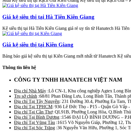
Mua Kệ siêu thị tại Rạch Giá Kiên Giang Kệ siêu thị tại Rạch Giá – R
Giá kệ siêu thị tại Hà Tiên Kiên Giang
Kệ siêu thị tại Hà Tiên Kiên Giang giá rẻ uy tín từ Hanatech Hà Tiên 
Giá kệ siêu thị tại Kiên Giang
Bảng báo giá kệ siêu thị tại Kiên Giang mới nhất từ Hanatech Kệ siêu 
Thông tin liên hệ
CÔNG TY TNHH HANATECH VIỆT NAM
Địa chỉ Nhà Máy
:Lô CN-1, Khu công nghiệp Agtex Long Bìn
Trụ sở chính
:68/81 Phan Đăng Lưu, Long Bình Tân, Thành p
Địa chỉ Tại Tây Nguyên
: 231 Đường 30.4, Phường Ea Tam, 
Địa chỉ Tại TPHCM
: 936 Lê Đức Thọ - P15 - Quận Gò Vấp -
Địa chỉ Tại Cần Thơ
: QL91B, Phường Long Hòa, Q.Bình Thủ
Địa chỉ Tại Bình Dương
:1546 ĐẠI LỘ BÌNH DƯƠNG – P.
Địa chỉ Tại Vũng Tàu
:1615 Võ Nguyên Giáp, Phường 12, Th
Địa chỉ Tại Sóc Trăng
:36 Nguyễn Văn Hữu, Phường 1, Sóc T