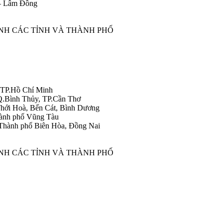
 – Lâm Đồng
ÀNH CÁC TỈNH VÀ THÀNH PHỐ
 TP.Hồ Chí Minh
Q.Bình Thủy, TP.Cần Thơ
hới Hoà, Bến Cát, Bình Dương
ành phố Vũng Tàu
Thành phố Biên Hòa, Đồng Nai
ÀNH CÁC TỈNH VÀ THÀNH PHỐ